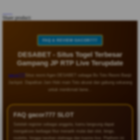
Share product:
FAQ & REVIEW GACOR777
DESABET - Situs Togel Terbesar
Gampang JP RTP Live Terupdate
gacor777
Situs resmi Agen DESABET sebagai Bo Toto Resmi Banjir
Jackpot. Dapatkan Jam Hoki main Toto akurat dan gabung sekarang
untuk menikmati bene...
FAQ gacor777 SLOT
Setelah register sebagai anggota, kamu langsung dapat
mengakses berbagai fitur menarik mulai dari slot, bingo,
roulette, hingga taruhan olahraga dan kasino live. Platform ini