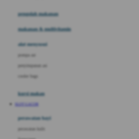
Joie
pengolah makanan
Joolz
Jujube
makanan & multivitamin
K
alat menyusui
Kiddycuts
pompa asi
Kumon
penyimpanan asi
L
cooler bags
Leapfrog
kursi makan
Leclerc
SLOT GACOR
Lee Vierra
Lillebaby
perawatan bayi
Little Bird Told Me
perawatan kulit
Little Miss Janis