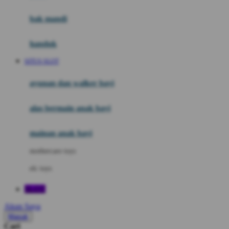
Mini Monkey
Moby
bak mandi
Momami
handuk
Mothercare
SITUS SLOT
Mustela
ayunan dan walker bayi
My Buddy Tag
My K
alas bermain anak bayi
N
mainan anak bayi
Naif
mothercare toys
Nike
elc toys
Nordic Natural
SLOT
Nuby
Akun Saya
Nuna
Masuk
Cari