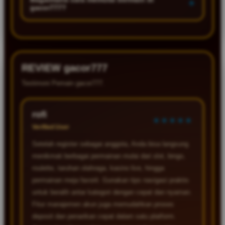
strateginya. Platform ini juga menyediakan strategi
+
penggunaan platform, misalnya dengan cara cepat
gacor777?
pengalaman Anda dengan platform. Misalnya, pelajari
khusus untuk penggunaan bingo dan taruhan olahraga,
beralih antar kategori permainan sesuai minatmu.
cara menavigasi beragam pilihan game seperti slot dan
misalnya dengan menganalisis peringkat permainan
Setelah pendaftaran selesai, anggota baru dapat
Selain itu, kamu bisa memanfaatkan fitur-fitur online
permainan meja untuk menemukan yang sesuai dengan
untuk membuat keputusan yang lebih tepat. Selain itu,
memanfaatkan tips agar pengalaman platform semakin
yang tersedia seperti cek update terbaru dan tips untuk
preferensi Anda. Selain itu, platforms ini menyediakan
kamu bisa mempelajari sepuluh tips untuk mengelola
optimal. Misalnya, selain memilih permainan yang
deposit dan penarikan yang lebih cepat dan aman.
strategi untuk pengelolaan akun berupa tips seperti
akun secara efektif, seperti beralih cepat antar kategori
sesuai dengan tingkat keahlian, juga tersedia strategi
cepat beralih antar kategori permainan, baik kasino atau
REVIEW gacor777
permainan kasino dan aktivitas olahraga, serta
untuk pengelolaan poin yang efektif dalam berbagai
olahraga, dengan sistem keamanan terjamin. Dalam
memastikan keamanan dalam proses deposit dan
Testimoni Pemain gacor777.
kategori seperti slot, bingo dan permainan meja. Untuk
navigasi platform, Anda bisa mengikuti sepuluh cara
penarikan. Dengan menggunakan platform ini, kamu
memaksimalkan aktivitas olahraga, pengguna bisa
praktis untuk meningkatkan pengalaman bermain,
dapat mendapatkan pengalaman bermain yang lebih
mempelajari tips analisis peringkat tim atau memeriksa
seperti mempelajari cara memeriksa pembaruan
dina
penuh tantangan dan menyenangkan.
pembaruan berita terbaru dalam dunia olahraga. Jangan
★★★★★
permainan terbaru atau tips untuk deposit dan
Verified User
lupa, platform ini menyediakan tips untuk mengelola
penarikan yang lebih cepat. Ingat, dengan memahami
akun dengan aman, seperti cara cepat beralih antara
Setelah mendaftar sebagai anggota, anda bisa
platform ini—dari fitur manajemen akun hingga strategi
game casino, tarutan sports, dan aktivitas lain.
memanfaatkan tips untuk menavigasi berbagai macam
dalam pemilihan game—Anda dapat menjadikan setiap
permainan, misalnya memilih permainan slot gratis
sesi bermain lebih menyenangkan dan bermanfaat.
atau meja yang menawarkan poin tinggi. Platform ini
juga menyediakan strategi untuk penggunaan efektif
bingo dan taruhan olahraga, seperti menganalisis
peringkat pertandingan dan skor tim untuk membuat