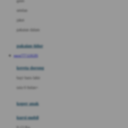
gaun
Dae Organics
setelan
Docare
jaket
Doona
pakaian dalam
Down To Earth
Drew
pakaian tidur
Dr. Brown's
gacor777 LOGIN
E
kereta dorong
ELC
bayi baru lahir
Ergobaby
usia 6 bulan+
Expert Care
koper anak
Ezyroller
kursi mobil
F
0-13 Kg