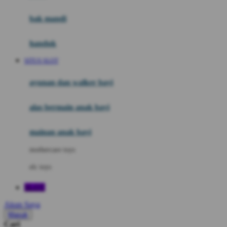
Mini Monkey
Moby
bak mandi
Momami
handuk
Mothercare
SITUS SLOT
Mustela
ayunan dan walker bayi
My Buddy Tag
My K
alas bermain anak bayi
N
mainan anak bayi
Naif
mothercare toys
Nike
elc toys
Nordic Natural
SLOT
Nuby
Akun Saya
Nuna
Masuk
Cari