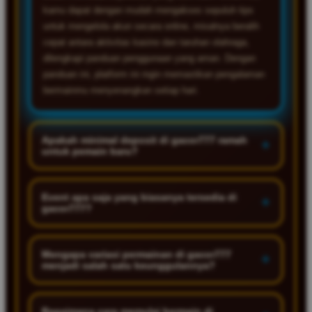
kamu dapat dengan mudah mengakses sepuluh tips
untuk mengelola akun secara online, misalnya beralih
cepat antara aktivitas kasino dan taruhan olahraga,
dilengkapi panduan penggunaan yang aman. Dengan
panduan ini, platform ini ingin memastikan pengalaman
bermainmu menyenangkan setiap hari.
Apakah minimal deposit di gacor777 ramah
+
untuk pemain baru?
Setelah kamu mendaftar sebagai anggota baru, kamu
bisa menggunakan platform ini secara efektif. Misalnya,
Event apa saja yang biasanya tersedia di
+
gacor777?
kamu bisa browsing berbagai macam permainan seperti
kasino, slots, bola, atau bingo. Untuk mendapatkan
Setelah register sebagai anggota baru, kamu bisa
pengalaman bermain yang lebih optimal, coba
menggunakan tips untuk menavigasi beragam
Mengapa variasi permainan di gacor777
perhatikan tips dan strategi yang tersedia. Platform ini
+
menjadi salah satu keunggulannya?
permainan yang tersedia, contohnya dengan memilih
juga menyediakan panduan untuk mengelola akunmu
game slot yang menawarkan poin tinggi atau mencoba
dengan baik. Bagi pemain baru, kamu dapat mengikuti
Setelah mendaftar sebagai anggota, Anda dapat
permainan meja baru untuk mengoptimalkan
sepuluh cara praktis untuk mengoptimalkan
menggunakan berbagai tips untuk memaksimalkan
Bagaimana cara memulai bermain di