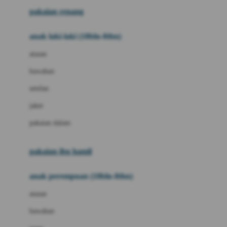
Buggygear
pakaian renang
Bumkins
anak laki-laki (18bln-8thn)
C
atasan
Cetaphil
bawahan
Chicco
setelan
Childlife
jaket
Clevamama
pakaian dalam
Cocolatte
Cottonseeds
pakaian ibu hamil
Cozy N Safe
anak perempuan (18bln-8thn)
Crane
atasan
Cybex
bawahan
D