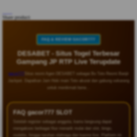
Share product:
FAQ & REVIEW GACOR777
DESABET - Situs Togel Terbesar
Gampang JP RTP Live Terupdate
gacor777
Situs resmi Agen DESABET sebagai Bo Toto Resmi Banjir
Jackpot. Dapatkan Jam Hoki main Toto akurat dan gabung sekarang
untuk menikmati bene...
FAQ gacor777 SLOT
Setelah register sebagai anggota, kamu langsung dapat
mengakses berbagai fitur menarik mulai dari slot, bingo,
roulette, hingga taruhan olahraga dan kasino live. Platform ini