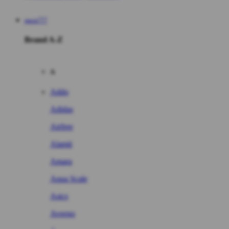
gacor777
Brand A-Z
A
Addo
Adidas
Airfree
Alamii
Amara
Aqua Scale
Asics
Aveeno