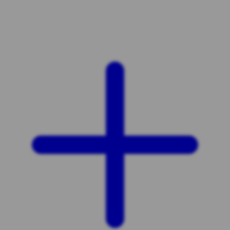
X
Xootz
Y
Yamatoya
Z
Zaxy
Zoggs
0-9
4Moms
59S