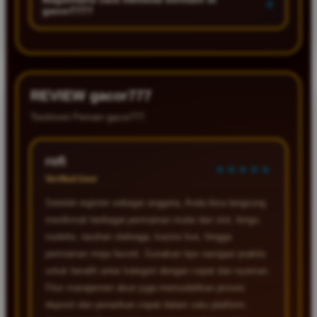
strateginya. Platform ini juga menyediakan strategi
+
penggunaan platform, misalnya dengan cara cepat
gacor777?
pengalaman Anda dengan platform. Misalnya, pelajari
khusus untuk penggunaan bingo dan taruhan olahraga,
beralih antar kategori permainan sesuai minatmu.
cara menavigasi beragam pilihan game seperti slot dan
misalnya dengan menganalisis peringkat permainan
Setelah pendaftaran selesai, anggota baru dapat
Selain itu, kamu bisa memanfaatkan fitur-fitur online
permainan meja untuk menemukan yang sesuai dengan
untuk membuat keputusan yang lebih tepat. Selain itu,
memanfaatkan tips agar pengalaman platform semakin
yang tersedia seperti cek update terbaru dan tips untuk
preferensi Anda. Selain itu, platforms ini menyediakan
kamu bisa mempelajari sepuluh tips untuk mengelola
optimal. Misalnya, selain memilih permainan yang
deposit dan penarikan yang lebih cepat dan aman.
strategi untuk pengelolaan akun berupa tips seperti
akun secara efektif, seperti beralih cepat antar kategori
sesuai dengan tingkat keahlian, juga tersedia strategi
cepat beralih antar kategori permainan, baik kasino atau
REVIEW gacor777
permainan kasino dan aktivitas olahraga, serta
untuk pengelolaan poin yang efektif dalam berbagai
olahraga, dengan sistem keamanan terjamin. Dalam
memastikan keamanan dalam proses deposit dan
Testimoni Pemain gacor777.
kategori seperti slot, bingo dan permainan meja. Untuk
navigasi platform, Anda bisa mengikuti sepuluh cara
penarikan. Dengan menggunakan platform ini, kamu
memaksimalkan aktivitas olahraga, pengguna bisa
praktis untuk meningkatkan pengalaman bermain,
dapat mendapatkan pengalaman bermain yang lebih
mempelajari tips analisis peringkat tim atau memeriksa
seperti mempelajari cara memeriksa pembaruan
dina
penuh tantangan dan menyenangkan.
pembaruan berita terbaru dalam dunia olahraga. Jangan
★★★★★
permainan terbaru atau tips untuk deposit dan
Verified User
lupa, platform ini menyediakan tips untuk mengelola
penarikan yang lebih cepat. Ingat, dengan memahami
akun dengan aman, seperti cara cepat beralih antara
Setelah mendaftar sebagai anggota, anda bisa
platform ini—dari fitur manajemen akun hingga strategi
game casino, tarutan sports, dan aktivitas lain.
memanfaatkan tips untuk menavigasi berbagai macam
dalam pemilihan game—Anda dapat menjadikan setiap
permainan, misalnya memilih permainan slot gratis
sesi bermain lebih menyenangkan dan bermanfaat.
atau meja yang menawarkan poin tinggi. Platform ini
juga menyediakan strategi untuk penggunaan efektif
bingo dan taruhan olahraga, seperti menganalisis
peringkat pertandingan dan skor tim untuk membuat