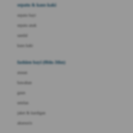
Beauty Barn
sepatu & kaus kaki
Bio Oil
sepatu bayi
Biolane
sepatu anak
Bite Fighters
sandal
Bizzi Growin
kaus kaki
Blackmores
fashion bayi (0bln-3thn)
Blooming Marvellous
atasan
Bonnels
bawahan
Bravado
gaun
Bruder
setelan
Brush Baby
jaket & kardigan
Buds Organics
aksesoris
Bugaboo