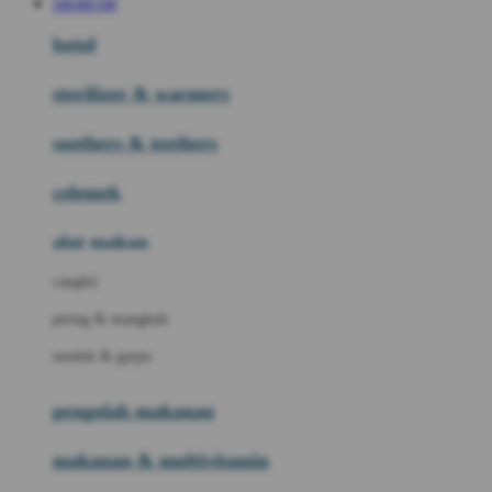
SBOBET88
botol
sterilizer & warmers
soothers & teethers
celemek
alat makan
cangkir
piring & mangkuk
sendok & garpu
pengolah makanan
makanan & multivitamin