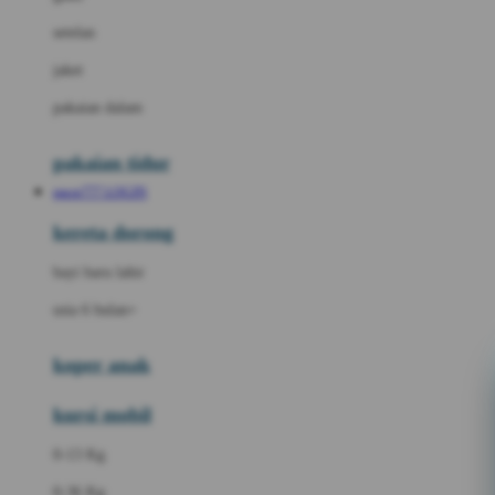
setelan
jaket
pakaian dalam
pakaian tidur
gacor777 LOGIN
kereta dorong
bayi baru lahir
usia 6 bulan+
koper anak
kursi mobil
0-13 Kg
0-36 Kg