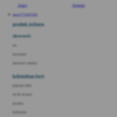
Asics
Aveeno
gacor777 DAFTAR
produk terbaru
aksesoris
tas
kacamata
aksesoris rambut
kebutuhan bayi
pakaian tidur
set & terusan
piyama
bodysuits