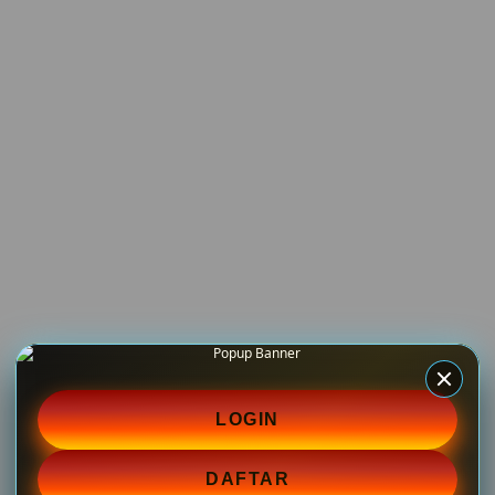
LOGIN
DAFTAR