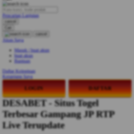
O
Pencarian Lanjutan
Oh Ma Grain
cancel
Okiedog
Cari
cancel
P
Akun Saya
Masuk / buat akun
Peachy
buat akun
Phil & Ted's
Bantuan
Philips Avent
Daftar Keinginan
Keranjang Saya
Pigeon
LOGIN
DAFTAR
Playgro
DESABET - Situs Togel
Poled Global
Terbesar Gampang JP RTP
Ponycycle
Puma
Live Terupdate
Pureats