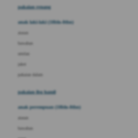
Buggygear
pakaian renang
Bumkins
anak laki-laki (18bln-8thn)
C
atasan
Cetaphil
bawahan
Chicco
setelan
Childlife
jaket
Clevamama
pakaian dalam
Cocolatte
Cottonseeds
pakaian ibu hamil
Cozy N Safe
anak perempuan (18bln-8thn)
Crane
atasan
Cybex
bawahan
D