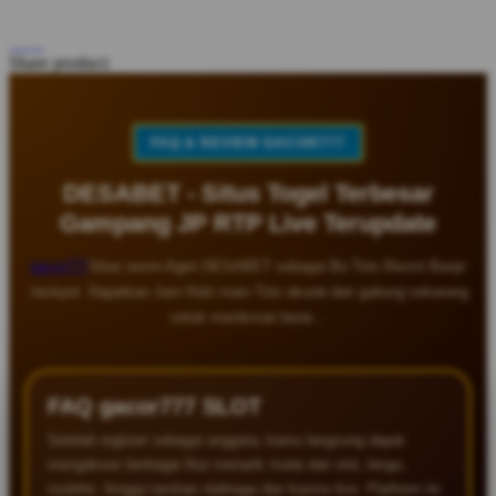
Share product:
FAQ & REVIEW GACOR777
DESABET - Situs Togel Terbesar
Gampang JP RTP Live Terupdate
gacor777
Situs resmi Agen DESABET sebagai Bo Toto Resmi Banjir
Jackpot. Dapatkan Jam Hoki main Toto akurat dan gabung sekarang
untuk menikmati bene...
FAQ gacor777 SLOT
Setelah register sebagai anggota, kamu langsung dapat
mengakses berbagai fitur menarik mulai dari slot, bingo,
roulette, hingga taruhan olahraga dan kasino live. Platform ini