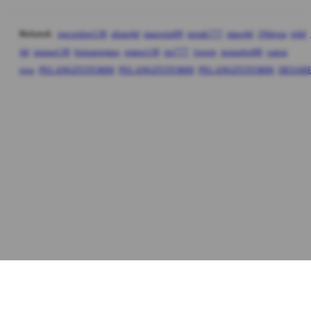
DAFTAR
gacor777
gacor777
TOGEL
SITUS
gacor777
© Copyright gacor777. All Rights Reserved.
Related:
gacorslot138
uban4d
maxwin89
perak777
mpo4d
19dewa
tt4d
4d
istana138
bintangmpo
empu138
ini777
1nwin
instaslot88
capsa
toto
PELANGITOTO888
PELANGITOTO888
PELANGITOTO888
DESAB