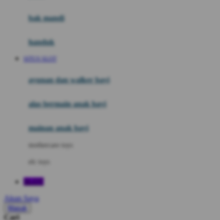
Mini Monkey
Moby
bak mandi
Momami
handuk
Mothercare
SITUS SLOT
Mustela
ayunan dan walker bayi
My Buddy Tag
My K
alas bermain anak bayi
N
mainan anak bayi
Naif
mothercare toys
Nike
elc toys
Nordic Natural
SLOT
Nuby
Akun Saya
Nuna
Masuk
Cari