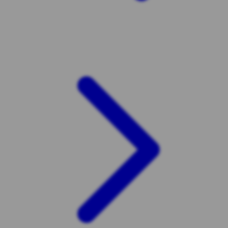
Twistshake
TY Toys
U
V
Veja
Vitaflow
Vtech
W
Waterland
Wellness