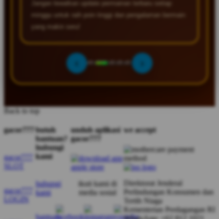
keputusan yang lebih bijak dalam bertaruh. Pengguna
dapat dengan mudah mengakses sepuluh tips untuk
mengelola akun mereka, seperti cara beralih cepat
antara kategori casino dan olahraga lewat aplikasi,
serta panduan tentang keamanan saat bermain. Ada
pula tips untuk deposit, penghasilan poin, atau
withdraw yang lebih efisien, serta update permainan
terbaru yang bisa dicoba secara gratis. Dengan tips
penggunaan yang tersedia, platform ini bertujuan
menjadikan pengalaman dalam menjelajahi berbagai
macam permainan seperti slot, bingo, dan taruhan
olahraga menjadi lebih mudah dan menyenangkan bagi
setiap penggunannya.
‹
›