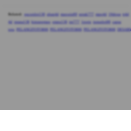
DAFTAR
gacor777
gacor777
TOGEL
SITUS
gacor777
© Copyright gacor777. All Rights Reserved.
Related:
gacorslot138
uban4d
maxwin89
perak777
mpo4d
19dewa
tt4d
4d
istana138
bintangmpo
empu138
ini777
1nwin
instaslot88
capsa
toto
PELANGITOTO888
PELANGITOTO888
PELANGITOTO888
DESAB