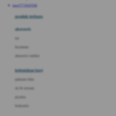
Awan
gacor777 DAFTAR
Azetabio
produk terbaru
B
aksesoris
Baabaasheepz
tas
Babiators
kacamata
Baby Dove
aksesoris rambut
Baby Jogger
Baby Rovega
kebutuhan bayi
Babybee
pakaian tidur
Banana Boat
set & terusan
Banz
piyama
Barbie
bodysuits
Beaba