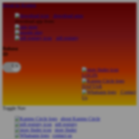
lewati ke Konten
download apps
download app from:
gift registry
Bahasa
ID
LOGIN
DAFTAR
Contact
Us
Toggle Nav
about Kanmo Circle
gift registry
store finder
contact us