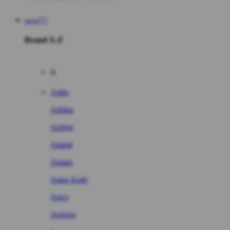
gacor777
Brand A-Z
A
Addo
Adidas
Airfree
Alamii
Amara
Aqua Scale
Asics
Aveeno