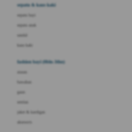
Beauty Barn
sepatu & kaus kaki
Bio Oil
sepatu bayi
Biolane
sepatu anak
Bite Fighters
sandal
Bizzi Growin
kaus kaki
Blackmores
fashion bayi (0bln-3thn)
Blooming Marvellous
atasan
Bonnels
bawahan
Bravado
gaun
Bruder
setelan
Brush Baby
jaket & kardigan
Buds Organics
aksesoris
Bugaboo