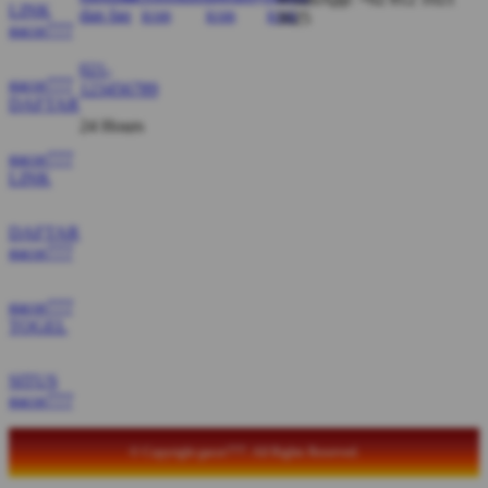
Back to top
gacor777
butuh
unduh aplikasi
we accept
bantuan?
gacor777
hubungi
kami
gacor777
SLOT
Direktorat Jenderal
hubungi
ikuti kami di
gacor777
Perlindungan Konsumen dan
kami
media sosial
LOGIN
Tertib Niaga
Kementerian Perdagangan RI
bantuan
WhatsApp: +62 812 1021
LINK
dan faq
3625
gacor777
021-
gacor777
123456789
DAFTAR
24 Hours
gacor777
LINK