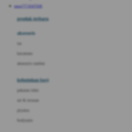
Awan
gacor777 DAFTAR
Azetabio
produk terbaru
B
aksesoris
Baabaasheepz
tas
Babiators
kacamata
Baby Dove
aksesoris rambut
Baby Jogger
Baby Rovega
kebutuhan bayi
Babybee
pakaian tidur
Banana Boat
set & terusan
Banz
piyama
Barbie
bodysuits
Beaba