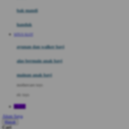
Mini Monkey
Moby
bak mandi
Momami
handuk
Mothercare
SITUS SLOT
Mustela
ayunan dan walker bayi
My Buddy Tag
My K
alas bermain anak bayi
N
mainan anak bayi
Naif
mothercare toys
Nike
elc toys
Nordic Natural
SLOT
Nuby
Akun Saya
Nuna
Masuk
Cari