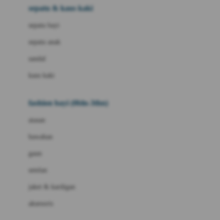
Beauty Barn
sepatu & kaus kaki
Bio Oil
sepatu bayi
Biolane
sepatu anak
Bite Fighters
sandal
Bizzi Growin
kaus kaki
Blackmores
fashion bayi (0bln-3thn)
Blooming Marvellous
atasan
Bonnels
bawahan
Bravado
gaun
Bruder
setelan
Brush Baby
jaket & kardigan
Buds Organics
aksesoris
Bugaboo