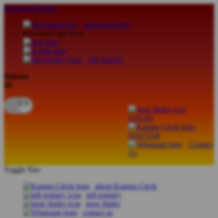
lewati ke Konten
download apps
download app from:
gift registry
Bahasa
ID
LOGIN
DAFTAR
Contact
Us
Toggle Nav
about Kanmo Circle
gift registry
store finder
contact us