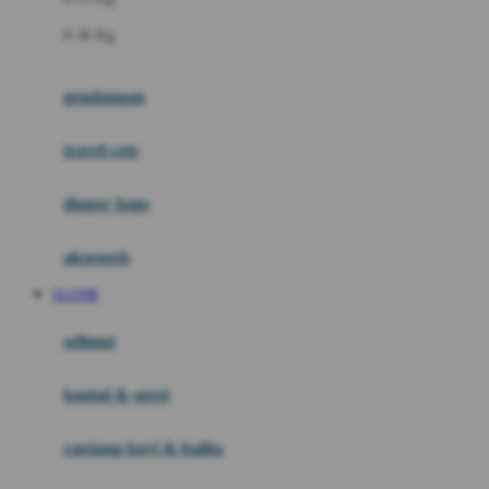
Felt So Sweet
0-36 Kg
Fisher Price
Flipper
gendongan
Friends Of Sally
travel cots
G
diaper bags
Gb
Geko
aksesoris
Graco
SLOT88
Gund
selimut
H
bantal & sprei
Habbie
Haenim
ranjang bayi & balita
Happy Horse