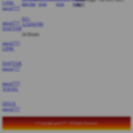
Back to top
gacor777
butuh
unduh aplikasi
we accept
bantuan?
gacor777
hubungi
kami
gacor777
SLOT
Direktorat Jenderal
hubungi
ikuti kami di
gacor777
Perlindungan Konsumen dan
kami
media sosial
LOGIN
Tertib Niaga
Kementerian Perdagangan RI
bantuan
WhatsApp: +62 812 1021
LINK
dan faq
3625
gacor777
021-
gacor777
123456789
DAFTAR
24 Hours
gacor777
LINK