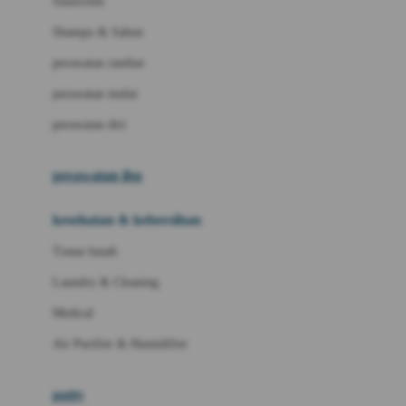
Sunscreen
London Taxi
Shampo & Sabun
Love To Dream
perawatan rambut
perawatan mulut
M
perawatan diri
Magformers
Mama's Choice
perawatan ibu
Mamas&Papas
kesehatan & kebersihan
Mamaway
Tissue basah
Maxi Cosi
Laundry & Cleaning
Megabloks
Medical
Micro
Air Purifier & Humidifier
MiDeer
Mimi & Lula
potty