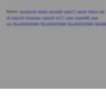
DAFTAR
gacor777
gacor777
TOGEL
SITUS
gacor777
© Copyright gacor777. All Rights Reserved.
Related:
gacorslot138
uban4d
maxwin89
perak777
mpo4d
19dewa
tt4d
4d
istana138
bintangmpo
empu138
ini777
1nwin
instaslot88
capsa
toto
PELANGITOTO888
PELANGITOTO888
PELANGITOTO888
DESAB