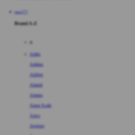
gacor777
Brand A-Z
A
Addo
Adidas
Airfree
Alamii
Amara
Aqua Scale
Asics
Aveeno