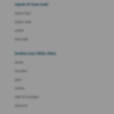
Beauty Barn
sepatu & kaus kaki
Bio Oil
sepatu bayi
Biolane
sepatu anak
Bite Fighters
sandal
Bizzi Growin
kaus kaki
Blackmores
fashion bayi (0bln-3thn)
Blooming Marvellous
atasan
Bonnels
bawahan
Bravado
gaun
Bruder
setelan
Brush Baby
jaket & kardigan
Buds Organics
aksesoris
Bugaboo