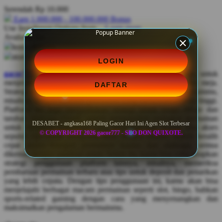
Serendah
Rp 10.000
Q
Earn
1.000.000
-
100.000.000
Bonus
Use Installment Options from
.
Laarn more
QV Baby
Available for :
home delivery
store pickup
R
LOGIN
gacor777
Setelah daftar akun, kamu bisa gunakan tips untuk
Real Shades
menjelajah berbagai permainan kasino, contohnya slot dan meja.
DAFTAR
Strategi ini bisa membantu meningkatkan pengalaman bermainmu,
Red Castle
misalnya dengan memilih permainan yang menawarkan poin tinggi.
Platform ini juga menyediakan strategi untuk usage bingo dan
Ribbon Madness
taruhan olahraga efektif, seperti menganalisis peringkat permainan
DESABET - angkasa168 Paling Gacor Hari Ini Agen Slot Terbesar
untuk membuat keputusan yang lebih hati-hati. Kamu bisa akses
S
© COPYRIGHT 2026 gacor777 - SEO DON QUIXOTE.
sepuluh tips untuk mengelola akun dengan mudah, seperti beralih
cepat antara kategori permainan kasino dan olahraga, semua
Sebamed
dikemas dengan panduan aman. Selain itu, kamu bisa coba terapkan
strategi penggunaan platform lainnya, misalnya, memeriksa
Silver Cross
pembaruan permainan terbaru atau tips untuk deposit dan penarikan
yang lebih cepata. Dengan tips penggunaan ini, kamu akan bisa
Simply Idea
menjelajahi berbagai macam permainan seperti slot, bingo, bahkan
sports-related gaming dengan cara yang menyenangkan dan
Skip Hop
maksimalkan pengalaman bermainmu.
Spectra