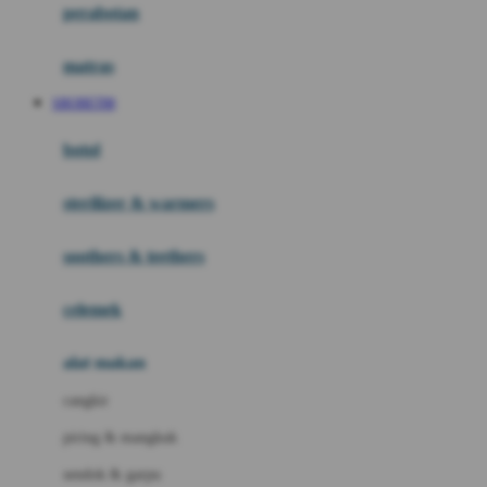
perabotan
Happy Tummy
Hauck
matras
Havaianas
SBOBET88
Hegen
botol
Hot Wheels
sterilizer & warmers
Hybrid
soothers & teethers
I
Inlacta DHA
celemek
Interlac
alat makan
Ivenet
cangkir
J
piring & mangkuk
Jack N Jill
sendok & garpu