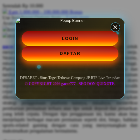
Serendah
Rp 10.000
Q
Earn
1.000.000
-
100.000.000
Bonus
Use Installment Options from
.
Laarn more
QV Baby
Available for :
home delivery
store pickup
R
LOGIN
gacor777
Setelah daftar akun, kamu bisa gunakan tips untuk
Real Shades
menjelajah berbagai permainan kasino, contohnya slot dan meja.
DAFTAR
Strategi ini bisa membantu meningkatkan pengalaman bermainmu,
Red Castle
misalnya dengan memilih permainan yang menawarkan poin tinggi.
Platform ini juga menyediakan strategi untuk usage bingo dan
Ribbon Madness
taruhan olahraga efektif, seperti menganalisis peringkat permainan
DESABET - Situs Togel Terbesar Gampang JP RTP Live Terupdate
untuk membuat keputusan yang lebih hati-hati. Kamu bisa akses
S
© COPYRIGHT 2026 gacor777 - SEO DON QUIXOTE.
sepuluh tips untuk mengelola akun dengan mudah, seperti beralih
cepat antara kategori permainan kasino dan olahraga, semua
Sebamed
dikemas dengan panduan aman. Selain itu, kamu bisa coba terapkan
strategi penggunaan platform lainnya, misalnya, memeriksa
Silver Cross
pembaruan permainan terbaru atau tips untuk deposit dan penarikan
yang lebih cepata. Dengan tips penggunaan ini, kamu akan bisa
Simply Idea
menjelajahi berbagai macam permainan seperti slot, bingo, bahkan
sports-related gaming dengan cara yang menyenangkan dan
Skip Hop
maksimalkan pengalaman bermainmu.
Spectra