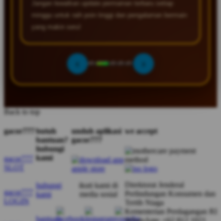
keputusan yang lebih bijak dalam bertaruh. Pengguna
dapat dengan mudah mengakses sepuluh tips untuk
mengelola akun mereka, seperti cara beralih cepat
antara kategori casino dan olahraga lewat aplikasi,
serta panduan tentang keamanan saat bermain. Ada
pula tips untuk deposit, penghasilan poin, atau
withdraw yang lebih efisien, serta update permainan
terbaru yang bisa dicoba secara gratis. Dengan tips
penggunaan yang tersedia, platform ini bertujuan
menjadikan pengalaman dalam menjelajahi berbagai
macam permainan seperti slot, bingo, dan taruhan
olahraga menjadi lebih mudah dan menyenangkan bagi
setiap penggunannya.
‹
›