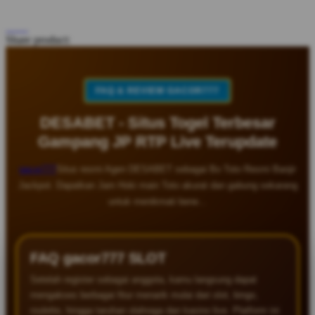
Share product:
FAQ & REVIEW GACOR777
DESABET - Situs Togel Terbesar
Gampang JP RTP Live Terupdate
gacor777
Situs resmi Agen DESABET sebagai Bo Toto Resmi Banjir
Jackpot. Dapatkan Jam Hoki main Toto akurat dan gabung sekarang
untuk menikmati bene...
FAQ gacor777 SLOT
Setelah register sebagai anggota, kamu langsung dapat
mengakses berbagai fitur menarik mulai dari slot, bingo,
roulette, hingga taruhan olahraga dan kasino live. Platform ini