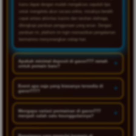
kamu dapat dengan mudah mengakses sepuluh tips
untuk mengelola akun secara online, misalnya beralih
cepat antara aktivitas kasino dan taruhan olahraga,
dilengkapi panduan penggunaan yang aman. Dengan
panduan ini, platform ini ingin memastikan pengalaman
bermainmu menyenangkan setiap hari.
Apakah minimal deposit di gacor777 ramah
+
untuk pemain baru?
Setelah kamu mendaftar sebagai anggota baru, kamu
bisa menggunakan platform ini secara efektif. Misalnya,
Event apa saja yang biasanya tersedia di
+
gacor777?
kamu bisa browsing berbagai macam permainan seperti
kasino, slots, bola, atau bingo. Untuk mendapatkan
Setelah register sebagai anggota baru, kamu bisa
pengalaman bermain yang lebih optimal, coba
menggunakan tips untuk menavigasi beragam
Mengapa variasi permainan di gacor777
perhatikan tips dan strategi yang tersedia. Platform ini
+
menjadi salah satu keunggulannya?
permainan yang tersedia, contohnya dengan memilih
juga menyediakan panduan untuk mengelola akunmu
game slot yang menawarkan poin tinggi atau mencoba
dengan baik. Bagi pemain baru, kamu dapat mengikuti
Setelah mendaftar sebagai anggota, Anda dapat
permainan meja baru untuk mengoptimalkan
sepuluh cara praktis untuk mengoptimalkan
menggunakan berbagai tips untuk memaksimalkan
Bagaimana cara memulai bermain di