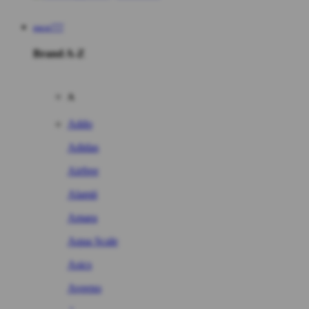
gacor777
Brand A-Z
A
Addo
Adidas
Airfree
Alamii
Amara
Aqua Scale
Asics
Aveeno