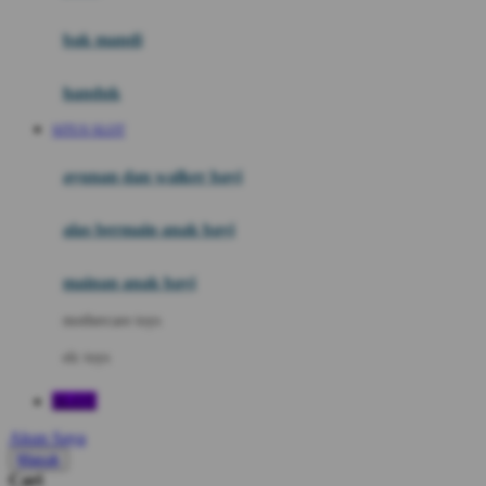
Mini Monkey
Moby
bak mandi
Momami
handuk
Mothercare
SITUS SLOT
Mustela
ayunan dan walker bayi
My Buddy Tag
My K
alas bermain anak bayi
N
mainan anak bayi
Naif
mothercare toys
Nike
elc toys
Nordic Natural
SLOT
Nuby
Akun Saya
Nuna
Masuk
Cari