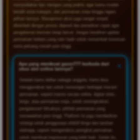
menyediakan tips navigasi yang praktis agar kamu mudah
beralih antar kategori, dari permainan meja hingga ragam
pilihan lainnya. Manajemen akun juga sangat simpel,
ditambah dengan proses deposit dan penarikan cepat agar
pengalaman bermain tetap lancar. Jangan lewatkan update
permainan terbaru yang rutin hadir untuk menambah keseruan
serta peluang meraih poin tinggi.
Apa yang membuat gacor777 berbeda dari
+
situs slot online lainnya?
Setelah kamu daftar sebagai anggota, kamu bisa
menggunakan tips untuk menavigasi berbagai macam
permainan, seperti kasino secara online, digital slots,
bingo, atau permainan meja, untuk meningkatkan
pengalaman! Misalnya, pilihlah permainan yang
menawarkan poin tinggi. Platform ini juga memberikan
strategi untuk penggunaan efektif bingo dan taruhan
olahraga, seperti menganalisis peringkat permainan
untuk membuat keputusan yang lebih baik. Selain itu,