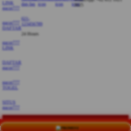
Back to top
gacor777
butuh
unduh aplikasi
we accept
bantuan?
gacor777
hubungi
kami
gacor777
SLOT
Direktorat Jenderal
hubungi
ikuti kami di
gacor777
Perlindungan Konsumen dan
kami
media sosial
LOGIN
Tertib Niaga
Kementerian Perdagangan RI
bantuan
WhatsApp: +62 812 1021
LINK
dan faq
3625
gacor777
021-
gacor777
123456789
DAFTAR
24 Hours
gacor777
LINK
PROMO