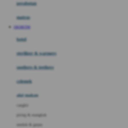
perabotan
Happy Tummy
Hauck
matras
Havaianas
SBOBET88
Hegen
botol
Hot Wheels
sterilizer & warmers
Hybrid
soothers & teethers
I
Inlacta DHA
celemek
Interlac
alat makan
Ivenet
cangkir
J
piring & mangkuk
Jack N Jill
sendok & garpu