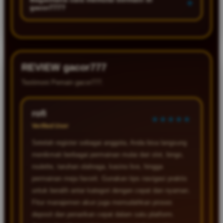
strateginya. Platform ini juga menyediakan strategi
+
penggunaan platform, misalnya dengan cara cepat
gacor777?
pengalaman Anda dengan platform. Misalnya, pelajari
khusus untuk penggunaan bingo dan taruhan olahraga,
beralih antar kategori permainan sesuai minatmu.
cara menavigasi beragam pilihan game seperti slot dan
misalnya dengan menganalisis peringkat permainan
Setelah pendaftaran selesai, anggota baru dapat
Selain itu, kamu bisa memanfaatkan fitur-fitur online
permainan meja untuk menemukan yang sesuai dengan
untuk membuat keputusan yang lebih tepat. Selain itu,
memanfaatkan tips agar pengalaman platform semakin
yang tersedia seperti cek update terbaru dan tips untuk
preferensi Anda. Selain itu, platforms ini menyediakan
kamu bisa mempelajari sepuluh tips untuk mengelola
optimal. Misalnya, selain memilih permainan yang
deposit dan penarikan yang lebih cepat dan aman.
strategi untuk pengelolaan akun berupa tips seperti
akun secara efektif, seperti beralih cepat antar kategori
sesuai dengan tingkat keahlian, juga tersedia strategi
cepat beralih antar kategori permainan, baik kasino atau
REVIEW gacor777
permainan kasino dan aktivitas olahraga, serta
untuk pengelolaan poin yang efektif dalam berbagai
olahraga, dengan sistem keamanan terjamin. Dalam
memastikan keamanan dalam proses deposit dan
Testimoni Pemain gacor777.
kategori seperti slot, bingo dan permainan meja. Untuk
navigasi platform, Anda bisa mengikuti sepuluh cara
penarikan. Dengan menggunakan platform ini, kamu
memaksimalkan aktivitas olahraga, pengguna bisa
praktis untuk meningkatkan pengalaman bermain,
dapat mendapatkan pengalaman bermain yang lebih
mempelajari tips analisis peringkat tim atau memeriksa
seperti mempelajari cara memeriksa pembaruan
penuh tantangan dan menyenangkan.
dina
pembaruan berita terbaru dalam dunia olahraga. Jangan
permainan terbaru atau tips untuk deposit dan
lupa, platform ini menyediakan tips untuk mengelola
Verified User
penarikan yang lebih cepat. Ingat, dengan memahami
akun dengan aman, seperti cara cepat beralih antara
platform ini—dari fitur manajemen akun hingga strategi
game casino, tarutan sports, dan aktivitas lain.
dalam pemilihan game—Anda dapat menjadikan setiap
sesi bermain lebih menyenangkan dan bermanfaat.