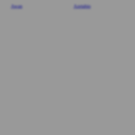
Awan
Azetabio