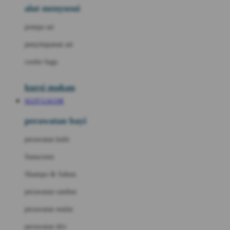
alat menyusui
pompa asi
penyimpanan asi
cooler bags
kursi makan
SLOT GACOR
perawatan bayi
perawatan kulit
Sunscreen
Shampo & Sabun
perawatan rambut
perawatan mulut
perawatan diri