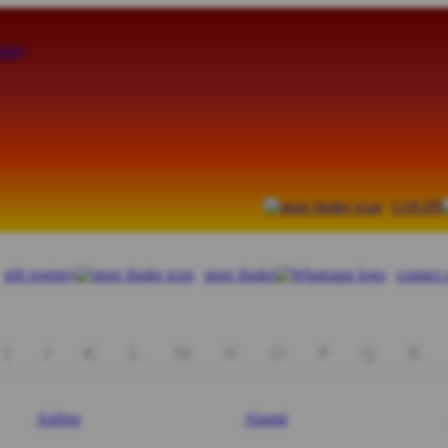
istry
LOGIN
gift registry
store finder
contact 
I
J
K
L
M
N
O
P
Q
R
Airfree
Alamii