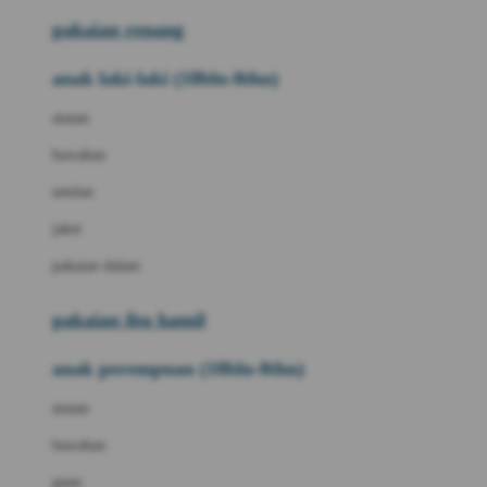
pakaian renang
anak laki-laki (18bln-8thn)
atasan
bawahan
setelan
jaket
pakaian dalam
pakaian ibu hamil
anak perempuan (18bln-8thn)
atasan
bawahan
gaun