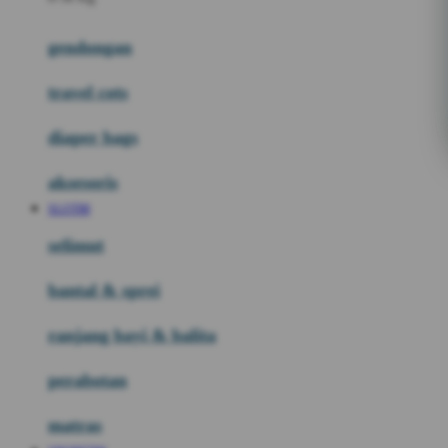
gendongan
travel cots
diaper bags
aksesoris
SLOT88
selimut
bantal & sprei
ranjang bayi & balita
perabotan
matras