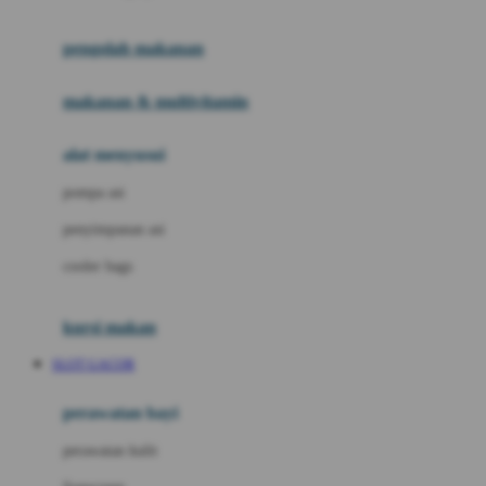
Joie
pengolah makanan
Joolz
Jujube
makanan & multivitamin
K
alat menyusui
Kiddycuts
pompa asi
Kumon
penyimpanan asi
L
cooler bags
Leapfrog
kursi makan
Leclerc
SLOT GACOR
Lee Vierra
Lillebaby
perawatan bayi
Little Bird Told Me
perawatan kulit
Little Miss Janis