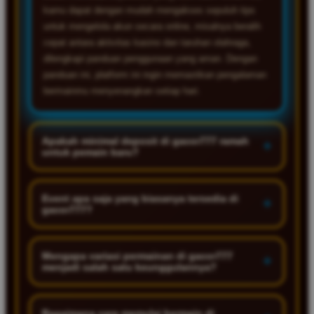
kamu dapat dengan mudah mengakses sepuluh tips
untuk mengelola akun secara online, misalnya beralih
cepat antara aktivitas kasino dan taruhan olahraga,
dilengkapi panduan penggunaan yang aman. Dengan
panduan ini, platform ini ingin memastikan pengalaman
bermainmu menyenangkan setiap hari.
Apakah minimal deposit di gacor777 ramah
+
untuk pemain baru?
Setelah kamu mendaftar sebagai anggota baru, kamu
bisa menggunakan platform ini secara efektif. Misalnya,
Event apa saja yang biasanya tersedia di
+
gacor777?
kamu bisa browsing berbagai macam permainan seperti
kasino, slots, bola, atau bingo. Untuk mendapatkan
Setelah register sebagai anggota baru, kamu bisa
pengalaman bermain yang lebih optimal, coba
menggunakan tips untuk menavigasi beragam
Mengapa variasi permainan di gacor777
perhatikan tips dan strategi yang tersedia. Platform ini
+
menjadi salah satu keunggulannya?
permainan yang tersedia, contohnya dengan memilih
juga menyediakan panduan untuk mengelola akunmu
game slot yang menawarkan poin tinggi atau mencoba
dengan baik. Bagi pemain baru, kamu dapat mengikuti
Setelah mendaftar sebagai anggota, Anda dapat
permainan meja baru untuk mengoptimalkan
sepuluh cara praktis untuk mengoptimalkan
menggunakan berbagai tips untuk memaksimalkan
Bagaimana cara memulai bermain di