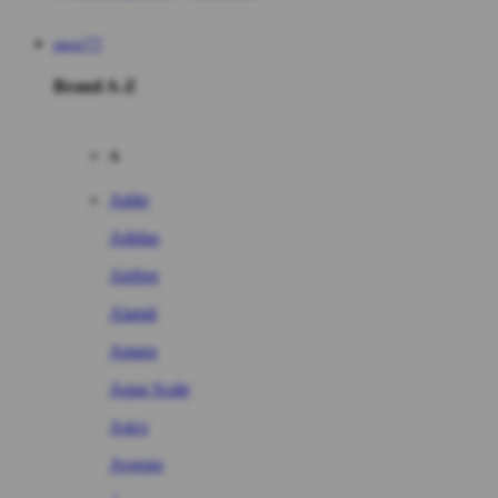
gacor777
Brand A-Z
A
Addo
Adidas
Airfree
Alamii
Amara
Aqua Scale
Asics
Aveeno