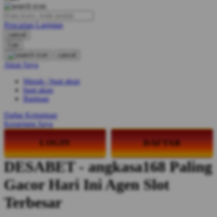
O
Pencarian Lanjutan
Oh Ma Grain
cancel
Okiedog
Cari
cancel
P
Akun Saya
Masuk / buat akun
Peachy
buat akun
Phil & Ted's
Bantuan
Philips Avent
Daftar Keinginan
Keranjang Saya
Pigeon
LOGIN
DAFTAR
Playgro
DESABET - angkasa168 Paling
Poled Global
Gacor Hari Ini Agen Slot
Ponycycle
Puma
Terbesar
Pureats