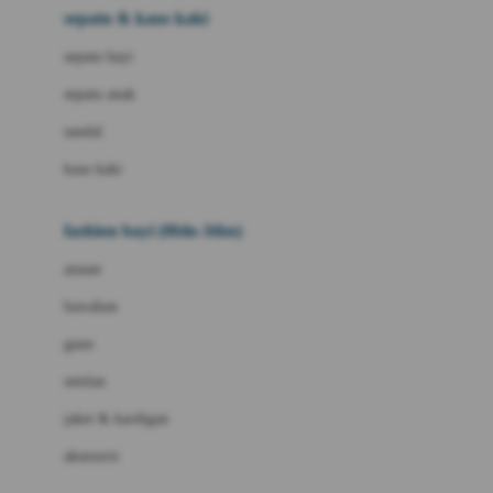
Beauty Barn
sepatu & kaus kaki
Bio Oil
sepatu bayi
Biolane
sepatu anak
Bite Fighters
sandal
Bizzi Growin
kaus kaki
Blackmores
fashion bayi (0bln-3thn)
Blooming Marvellous
atasan
Bonnels
bawahan
Bravado
gaun
Bruder
setelan
Brush Baby
jaket & kardigan
Buds Organics
aksesoris
Bugaboo