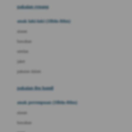
Buggygear
pakaian renang
Bumkins
anak laki-laki (18bln-8thn)
C
atasan
Cetaphil
bawahan
Chicco
setelan
Childlife
jaket
Clevamama
pakaian dalam
Cocolatte
Cottonseeds
pakaian ibu hamil
Cozy N Safe
anak perempuan (18bln-8thn)
Crane
atasan
Cybex
bawahan
D