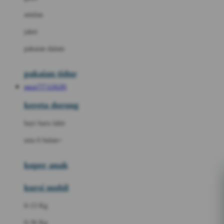
setelan
jaket
pakaian dalam
pakaian tidur
gacor777 LOGIN
kereta dorong
bayi baru lahir
usia 6 bulan+
koper anak
kursi mobil
0-13 Kg
0-36 Kg