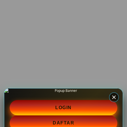
LOGIN
DAFTAR