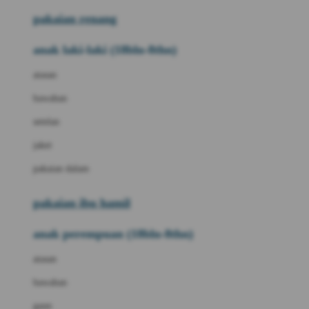
pakaian renang
anak laki-laki (18bln-8thn)
atasan
bawahan
setelan
jaket
pakaian dalam
pakaian ibu hamil
anak perempuan (18bln-8thn)
atasan
bawahan
gaun