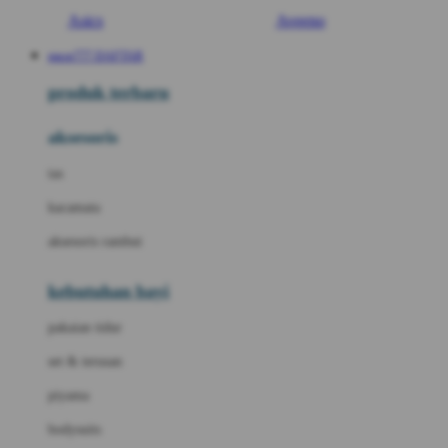
Asics
Aveeno
gacor777 DAFTAR
produk terbaru
aksesoris
tas
kacamata
aksesoris rambut
kebutuhan bayi
pakaian tidur
set & terusan
piyama
bodysuits