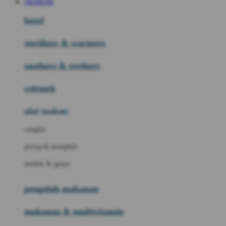
SBOBET88
botol
sterilizer & warmers
soothers & teethers
celemek
alat makan
cangkir
piring & mangkuk
sendok & garpu
pengolah makanan
makanan & multivitamin