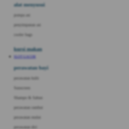
alat menyusui
pompa asi
penyimpanan asi
cooler bags
kursi makan
SLOT GACOR
perawatan bayi
perawatan kulit
Sunscreen
Shampo & Sabun
perawatan rambut
perawatan mulut
perawatan diri