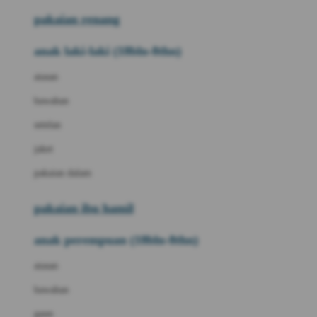
pakaian renang
anak laki-laki (18bln-8thn)
atasan
bawahan
setelan
jaket
pakaian dalam
pakaian ibu hamil
anak perempuan (18bln-8thn)
atasan
bawahan
gaun