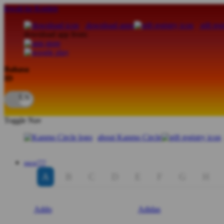
lewati ke Konten
download apps
gift reg
download app from:
Bahasa
ID
Toggle Nav
about Kanmo Circle
gacor777
A
B
C
D
E
F
G
H
Addo
Adidas