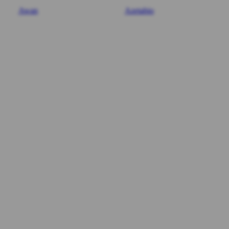
Awan
Azetabio