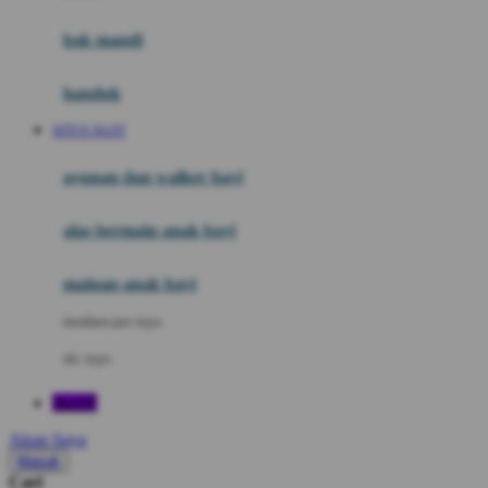
Mini Monkey
Moby
bak mandi
Momami
handuk
Mothercare
SITUS SLOT
Mustela
ayunan dan walker bayi
My Buddy Tag
My K
alas bermain anak bayi
N
mainan anak bayi
Naif
mothercare toys
Nike
elc toys
Nordic Natural
SLOT
Nuby
Akun Saya
Nuna
Masuk
Cari