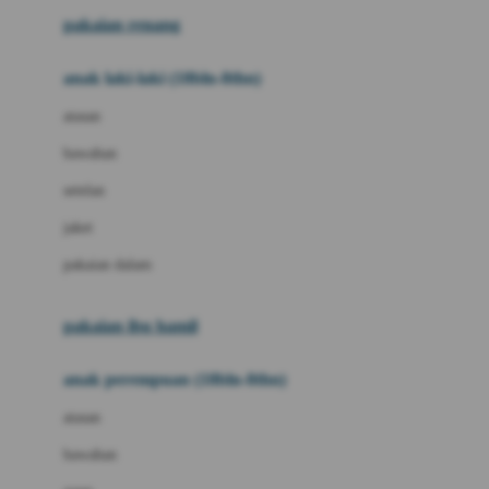
Buggygear
pakaian renang
Bumkins
anak laki-laki (18bln-8thn)
C
atasan
Cetaphil
bawahan
Chicco
setelan
Childlife
jaket
Clevamama
pakaian dalam
Cocolatte
Cottonseeds
pakaian ibu hamil
Cozy N Safe
anak perempuan (18bln-8thn)
Crane
atasan
Cybex
bawahan
D