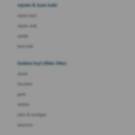
Beauty Barn
sepatu & kaus kaki
Bio Oil
sepatu bayi
Biolane
sepatu anak
Bite Fighters
sandal
Bizzi Growin
kaus kaki
Blackmores
fashion bayi (0bln-3thn)
Blooming Marvellous
atasan
Bonnels
bawahan
Bravado
gaun
Bruder
setelan
Brush Baby
jaket & kardigan
Buds Organics
aksesoris
Bugaboo