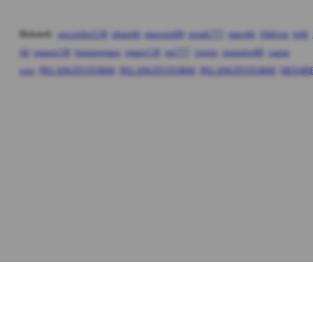
DAFTAR
gacor777
gacor777
TOGEL
SITUS
gacor777
© Copyright gacor777. All Rights Reserved.
Related:
gacorslot138
uban4d
maxwin89
perak777
mpo4d
19dewa
tt4d
4d
istana138
bintangmpo
empu138
ini777
1nwin
instaslot88
capsa
toto
PELANGITOTO888
PELANGITOTO888
PELANGITOTO888
DESAB