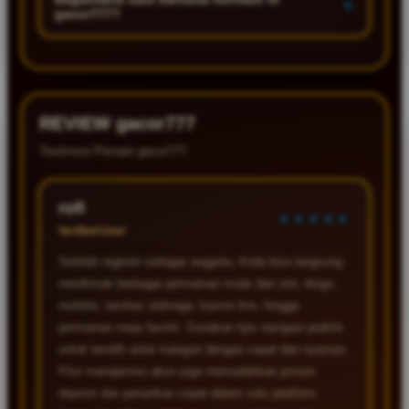
strateginya. Platform ini juga menyediakan strategi
+
penggunaan platform, misalnya dengan cara cepat
gacor777?
pengalaman Anda dengan platform. Misalnya, pelajari
khusus untuk penggunaan bingo dan taruhan olahraga,
beralih antar kategori permainan sesuai minatmu.
cara menavigasi beragam pilihan game seperti slot dan
misalnya dengan menganalisis peringkat permainan
Setelah pendaftaran selesai, anggota baru dapat
Selain itu, kamu bisa memanfaatkan fitur-fitur online
permainan meja untuk menemukan yang sesuai dengan
untuk membuat keputusan yang lebih tepat. Selain itu,
memanfaatkan tips agar pengalaman platform semakin
yang tersedia seperti cek update terbaru dan tips untuk
preferensi Anda. Selain itu, platforms ini menyediakan
kamu bisa mempelajari sepuluh tips untuk mengelola
optimal. Misalnya, selain memilih permainan yang
deposit dan penarikan yang lebih cepat dan aman.
strategi untuk pengelolaan akun berupa tips seperti
akun secara efektif, seperti beralih cepat antar kategori
sesuai dengan tingkat keahlian, juga tersedia strategi
cepat beralih antar kategori permainan, baik kasino atau
REVIEW gacor777
permainan kasino dan aktivitas olahraga, serta
untuk pengelolaan poin yang efektif dalam berbagai
olahraga, dengan sistem keamanan terjamin. Dalam
memastikan keamanan dalam proses deposit dan
Testimoni Pemain gacor777.
kategori seperti slot, bingo dan permainan meja. Untuk
navigasi platform, Anda bisa mengikuti sepuluh cara
penarikan. Dengan menggunakan platform ini, kamu
memaksimalkan aktivitas olahraga, pengguna bisa
praktis untuk meningkatkan pengalaman bermain,
dapat mendapatkan pengalaman bermain yang lebih
mempelajari tips analisis peringkat tim atau memeriksa
seperti mempelajari cara memeriksa pembaruan
dina
penuh tantangan dan menyenangkan.
pembaruan berita terbaru dalam dunia olahraga. Jangan
★★★★★
permainan terbaru atau tips untuk deposit dan
Verified User
lupa, platform ini menyediakan tips untuk mengelola
penarikan yang lebih cepat. Ingat, dengan memahami
akun dengan aman, seperti cara cepat beralih antara
Setelah mendaftar sebagai anggota, anda bisa
platform ini—dari fitur manajemen akun hingga strategi
game casino, tarutan sports, dan aktivitas lain.
memanfaatkan tips untuk menavigasi berbagai macam
dalam pemilihan game—Anda dapat menjadikan setiap
permainan, misalnya memilih permainan slot gratis
sesi bermain lebih menyenangkan dan bermanfaat.
atau meja yang menawarkan poin tinggi. Platform ini
juga menyediakan strategi untuk penggunaan efektif
bingo dan taruhan olahraga, seperti menganalisis
peringkat pertandingan dan skor tim untuk membuat