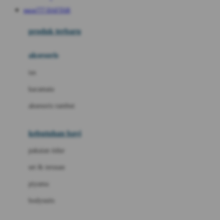
Awan
gacor777 DAFTAR
Azetabio
produk terbaru
B
aksesoris
Baabaasheepz
tas
Babiators
kacamata
Baby Dove
aksesoris rambut
Baby Jogger
Baby Rovega
kebutuhan bayi
Babybee
pakaian tidur
Banana Boat
set & terusan
Banz
piyama
Barbie
bodysuits
Beaba