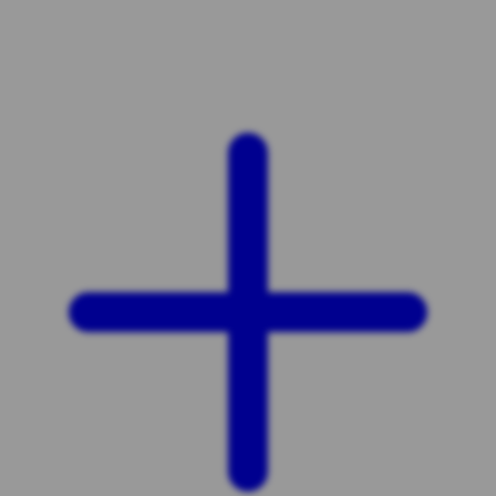
X
Xootz
Y
Yamatoya
Z
Zaxy
Zoggs
0-9
4Moms
59S