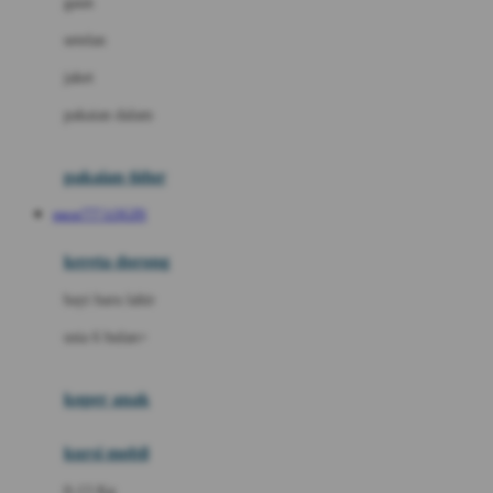
gaun
Dae Organics
setelan
Docare
jaket
Doona
pakaian dalam
Down To Earth
Drew
pakaian tidur
Dr. Brown's
gacor777 LOGIN
E
kereta dorong
ELC
bayi baru lahir
Ergobaby
usia 6 bulan+
Expert Care
koper anak
Ezyroller
kursi mobil
F
0-13 Kg