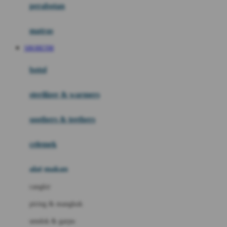
perabotan
Happy Tummy
Hauck
matras
Havaianas
SBOBET88
Hegen
botol
Hot Wheels
sterilizer & warmers
Hybrid
soothers & teethers
I
Inlacta DHA
celemek
Interlac
alat makan
Ivenet
cangkir
J
piring & mangkuk
Jack N Jill
sendok & garpu