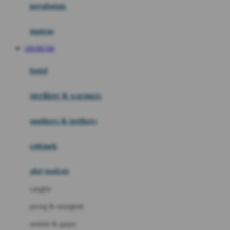
perabotan
Happy Tummy
Hauck
matras
Havaianas
SBOBET88
Hegen
botol
Hot Wheels
sterilizer & warmers
Hybrid
soothers & teethers
I
Inlacta DHA
celemek
Interlac
alat makan
Ivenet
cangkir
J
piring & mangkuk
Jack N Jill
sendok & garpu