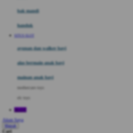
Mini Monkey
Moby
bak mandi
Momami
handuk
Mothercare
SITUS SLOT
Mustela
ayunan dan walker bayi
My Buddy Tag
My K
alas bermain anak bayi
N
mainan anak bayi
Naif
mothercare toys
Nike
elc toys
Nordic Natural
SLOT
Nuby
Akun Saya
Nuna
Masuk
Cari