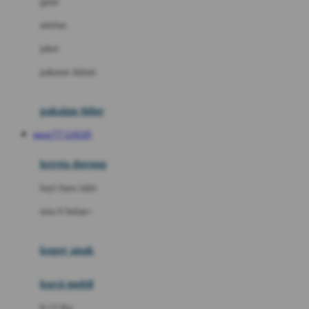
gaun
Dae Organics
setelan
Docare
jaket
Doona
pakaian dalam
Down To Earth
Drew
pakaian tidur
Dr. Brown's
gacor777 LOGIN
E
kereta dorong
ELC
bayi baru lahir
Ergobaby
usia 6 bulan+
Expert Care
koper anak
Ezyroller
kursi mobil
F
0-13 Kg