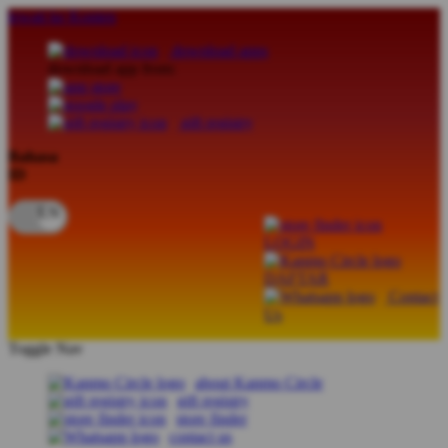
lewati ke Konten
download apps
download app from:
gift registry
Bahasa
ID
LOGIN
DAFTAR
Contact
Us
Toggle Nav
about Kanmo Circle
gift registry
store finder
contact us