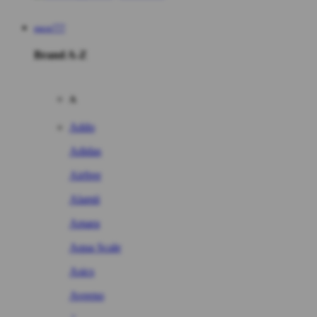
gacor777
Brand A-Z
A
Addo
Adidas
Airfree
Alamii
Amara
Aqua Scale
Asics
Aveeno