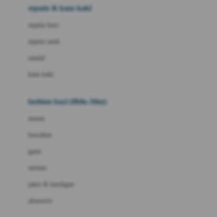
Beauty Barn
sepatu & kaus kaki
Bio Oil
sepatu bayi
Biolane
sepatu anak
Bite Fighters
sandal
Bizzi Growin
kaus kaki
Blackmores
fashion bayi (0bln-3thn)
Blooming Marvellous
atasan
Bonnels
bawahan
Bravado
gaun
Bruder
setelan
Brush Baby
jaket & kardigan
Buds Organics
aksesoris
Bugaboo