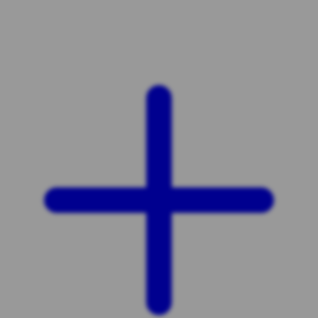
X
Xootz
Y
Yamatoya
Z
Zaxy
Zoggs
0-9
4Moms
59S