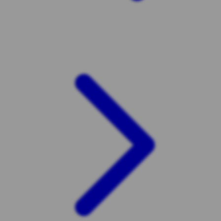
Twistshake
TY Toys
U
V
Veja
Vitaflow
Vtech
W
Waterland
Wellness