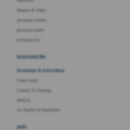
Sunscreen
London Taxi
Shampo & Sabun
Love To Dream
perawatan rambut
perawatan mulut
M
perawatan diri
Magformers
Mama's Choice
perawatan ibu
Mamas&Papas
kesehatan & kebersihan
Mamaway
Tissue basah
Maxi Cosi
Laundry & Cleaning
Megabloks
Medical
Micro
Air Purifier & Humidifier
MiDeer
Mimi & Lula
potty