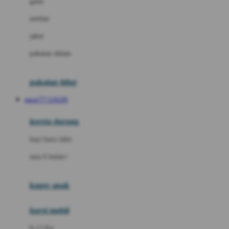
gaun
Dae Organics
setelan
Docare
jaket
Doona
pakaian dalam
Down To Earth
Drew
pakaian tidur
Dr. Brown's
gacor777 LOGIN
E
kereta dorong
ELC
bayi baru lahir
Ergobaby
usia 6 bulan+
Expert Care
koper anak
Ezyroller
kursi mobil
F
0-13 Kg