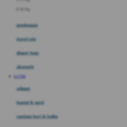
Felt So Sweet
0-36 Kg
Fisher Price
Flipper
gendongan
Friends Of Sally
travel cots
G
diaper bags
Gb
Geko
aksesoris
Graco
SLOT88
Gund
selimut
H
bantal & sprei
Habbie
Haenim
ranjang bayi & balita
Happy Horse