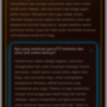
menyediakan tips navigasi yang praktis agar kamu mudah
beralih antar kategori, dari permainan meja hingga ragam
pilihan lainnya. Manajemen akun juga sangat simpel,
ditambah dengan proses deposit dan penarikan cepat agar
pengalaman bermain tetap lancar. Jangan lewatkan update
permainan terbaru yang rutin hadir untuk menambah keseruan
serta peluang meraih poin tinggi.
Apa yang membuat gacor777 berbeda dari
+
situs slot online lainnya?
Setelah kamu daftar sebagai anggota, kamu bisa
menggunakan tips untuk menavigasi berbagai macam
permainan, seperti kasino secara online, digital slots,
bingo, atau permainan meja, untuk meningkatkan
pengalaman! Misalnya, pilihlah permainan yang
menawarkan poin tinggi. Platform ini juga memberikan
strategi untuk penggunaan efektif bingo dan taruhan
olahraga, seperti menganalisis peringkat permainan
untuk membuat keputusan yang lebih baik. Selain itu,