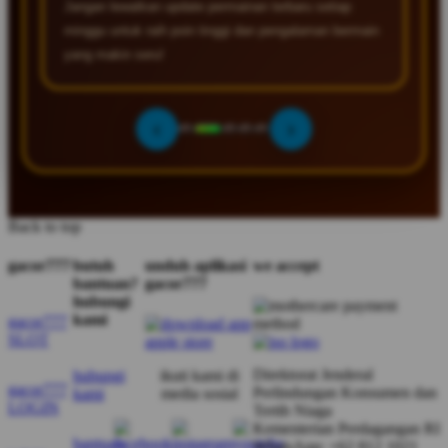
keputusan yang lebih bijak dalam bertaruh. Pengguna
dapat dengan mudah mengakses sepuluh tips untuk
mengelola akun mereka, seperti cara beralih cepat
antara kategori casino dan olahraga lewat aplikasi,
serta panduan tentang keamanan saat bermain. Ada
pula tips untuk deposit, penghasilan poin, atau
withdraw yang lebih efisien, serta update permainan
terbaru yang bisa dicoba secara gratis. Dengan tips
penggunaan yang tersedia, platform ini bertujuan
menjadikan pengalaman dalam menjelajahi berbagai
macam permainan seperti slot, bingo, dan taruhan
olahraga menjadi lebih mudah dan menyenangkan bagi
setiap penggunannya.
‹
›