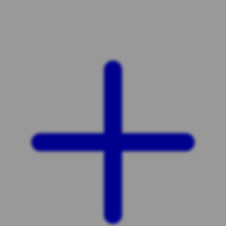
X
Xootz
Y
Yamatoya
Z
Zaxy
Zoggs
0-9
4Moms
59S