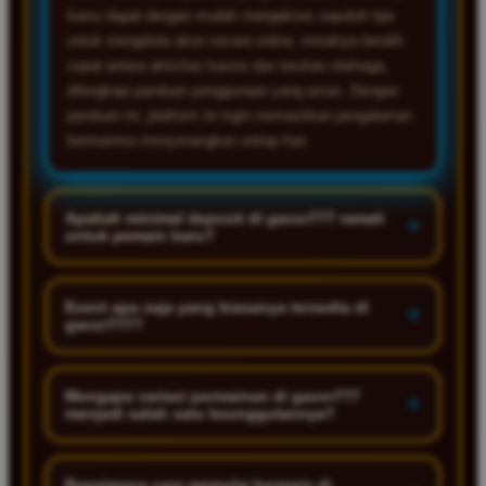
kamu dapat dengan mudah mengakses sepuluh tips
untuk mengelola akun secara online, misalnya beralih
cepat antara aktivitas kasino dan taruhan olahraga,
dilengkapi panduan penggunaan yang aman. Dengan
panduan ini, platform ini ingin memastikan pengalaman
bermainmu menyenangkan setiap hari.
Apakah minimal deposit di gacor777 ramah
+
untuk pemain baru?
Setelah kamu mendaftar sebagai anggota baru, kamu
bisa menggunakan platform ini secara efektif. Misalnya,
Event apa saja yang biasanya tersedia di
+
gacor777?
kamu bisa browsing berbagai macam permainan seperti
kasino, slots, bola, atau bingo. Untuk mendapatkan
Setelah register sebagai anggota baru, kamu bisa
pengalaman bermain yang lebih optimal, coba
menggunakan tips untuk menavigasi beragam
Mengapa variasi permainan di gacor777
perhatikan tips dan strategi yang tersedia. Platform ini
+
menjadi salah satu keunggulannya?
permainan yang tersedia, contohnya dengan memilih
juga menyediakan panduan untuk mengelola akunmu
game slot yang menawarkan poin tinggi atau mencoba
dengan baik. Bagi pemain baru, kamu dapat mengikuti
Setelah mendaftar sebagai anggota, Anda dapat
permainan meja baru untuk mengoptimalkan
sepuluh cara praktis untuk mengoptimalkan
menggunakan berbagai tips untuk memaksimalkan
Bagaimana cara memulai bermain di