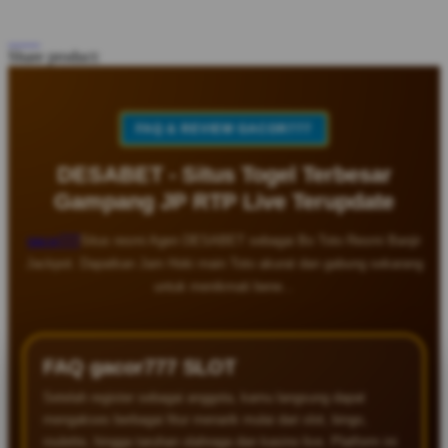
Share product:
FAQ & REVIEW GACOR777
DESABET - Situs Togel Terbesar
Gampang JP RTP Live Terupdate
gacor777
Situs resmi Agen DESABET sebagai Bo Toto Resmi Banjir
Jackpot. Dapatkan Jam Hoki main Toto akurat dan gabung sekarang
untuk menikmati bene...
FAQ gacor777 SLOT
Setelah register sebagai anggota, kamu langsung dapat
mengakses berbagai fitur menarik mulai dari slot, bingo,
roulette, hingga taruhan olahraga dan kasino live. Platform ini