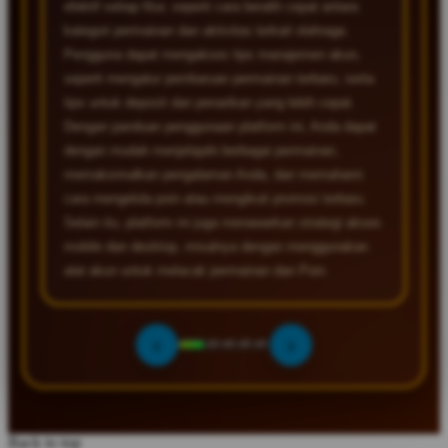
Jangan lewatkan update permainan terbaru setiap
minggu untuk raih poin tinggi dan pengalaman bermain
yang makin seru!
‹
›
Back to top
gacor777
butuh
unduh aplikasi
we accept
bantuan?
gacor777
hubungi
kami
gacor777
SLOT
Direktorat Jenderal
hubungi
ikuti kami di
gacor777
Perlindungan Konsumen dan
kami
media sosial
LOGIN
Tertib Niaga
Kementerian Perdagangan RI
bantuan
WhatsApp: +62 812 1021