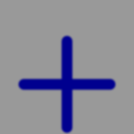
X
Xootz
Y
Yamatoya
Z
Zaxy
Zoggs
0-9
4Moms
59S