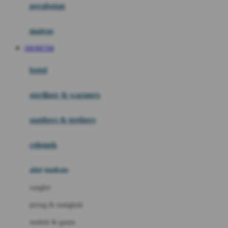
perabotan
Happy Tummy
Hauck
matras
Havaianas
SBOBET88
Hegen
botol
Hot Wheels
sterilizer & warmers
Hybrid
soothers & teethers
I
Inlacta DHA
celemek
Interlac
alat makan
Ivenet
cangkir
J
piring & mangkuk
Jack N Jill
sendok & garpu