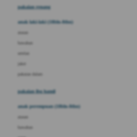
Buggygear
pakaian renang
Bumkins
anak laki-laki (18bln-8thn)
C
atasan
Cetaphil
bawahan
Chicco
setelan
Childlife
jaket
Clevamama
pakaian dalam
Cocolatte
Cottonseeds
pakaian ibu hamil
Cozy N Safe
anak perempuan (18bln-8thn)
Crane
atasan
Cybex
bawahan
D