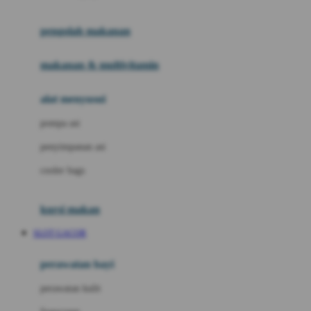
Joie
pengolah makanan
Joolz
Jujube
makanan & multivitamin
K
alat menyusui
Kiddycuts
pompa asi
Kumon
penyimpanan asi
L
cooler bags
Leapfrog
kursi makan
Leclerc
SLOT GACOR
Lee Vierra
Lillebaby
perawatan bayi
Little Bird Told Me
perawatan kulit
Little Miss Janis