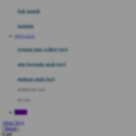
Mini Monkey
Moby
bak mandi
Momami
handuk
Mothercare
SITUS SLOT
Mustela
ayunan dan walker bayi
My Buddy Tag
My K
alas bermain anak bayi
N
mainan anak bayi
Naif
mothercare toys
Nike
elc toys
Nordic Natural
SLOT
Nuby
Akun Saya
Nuna
Masuk
Cari