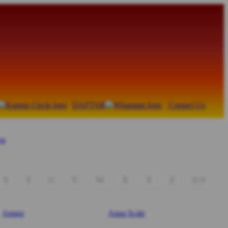
DAFTAR
Contact Us
us
S
T
U
V
W
X
Y
Z
0-9
Amara
Aqua Scale