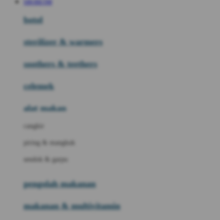
SBOBET88
botol
sterilizer & warmers
soothers & teethers
celemek
alat makan
cangkir
piring & mangkuk
sendok & garpu
pengolah makanan
makanan & multivitamin