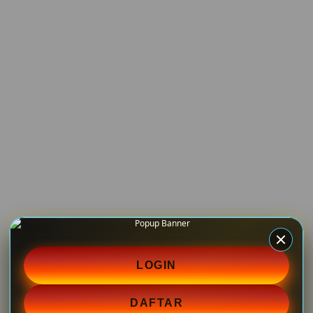
LOGIN
DAFTAR