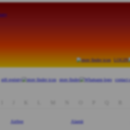
istry
LOGIN
gift registry
store finder
contact 
I
J
K
L
M
N
O
P
Q
R
Airfree
Alamii