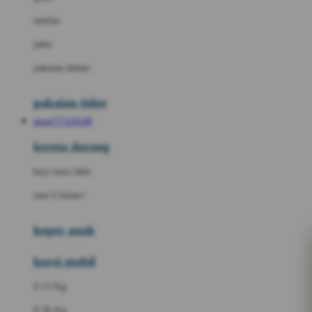
setelan
jaket
pakaian dalam
pakaian tidur
gacor777 LOGIN
kereta dorong
bayi baru lahir
usia 6 bulan+
koper anak
kursi mobil
0-13 Kg
0-36 Kg