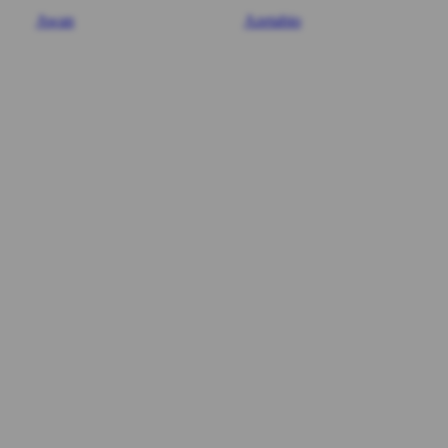
Awan
Azetabio