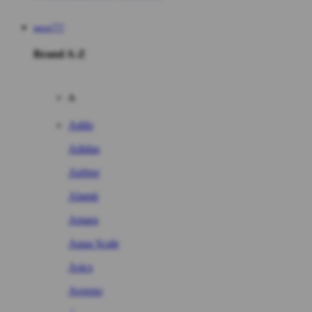
gacor777
Brand A-Z
A
Addo
Adidas
Airfree
Alamii
Amara
Aqua Scale
Asics
Aveeno