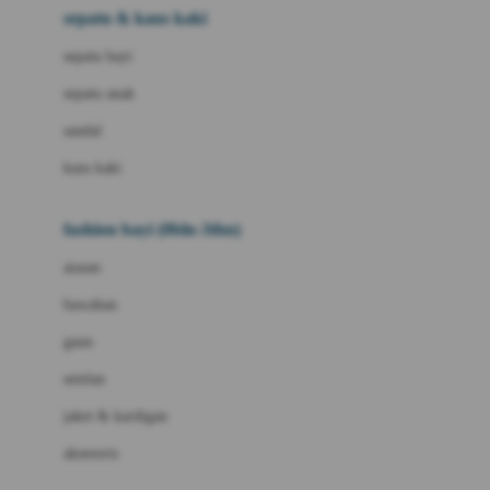
Beauty Barn
sepatu & kaus kaki
Bio Oil
sepatu bayi
Biolane
sepatu anak
Bite Fighters
sandal
Bizzi Growin
kaus kaki
Blackmores
fashion bayi (0bln-3thn)
Blooming Marvellous
atasan
Bonnels
bawahan
Bravado
gaun
Bruder
setelan
Brush Baby
jaket & kardigan
Buds Organics
aksesoris
Bugaboo