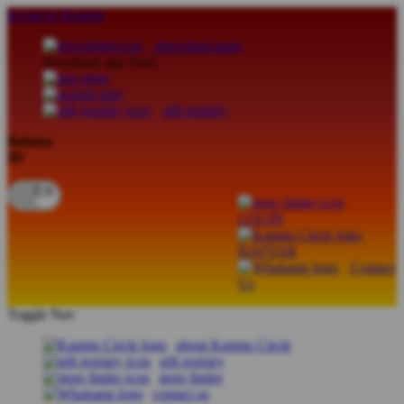
lewati ke Konten
download apps
download app from:
gift registry
Bahasa
ID
LOGIN
DAFTAR
Contact
Us
Toggle Nav
about Kanmo Circle
gift registry
store finder
contact us