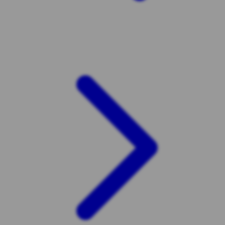
Twistshake
TY Toys
U
V
Veja
Vitaflow
Vtech
W
Waterland
Wellness