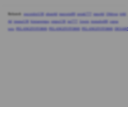
DAFTAR
gacor777
gacor777
TOGEL
SITUS
gacor777
© Copyright gacor777. All Rights Reserved.
Related:
gacorslot138
uban4d
maxwin89
perak777
mpo4d
19dewa
tt4d
4d
istana138
bintangmpo
empu138
ini777
1nwin
instaslot88
capsa
toto
PELANGITOTO888
PELANGITOTO888
PELANGITOTO888
DESAB