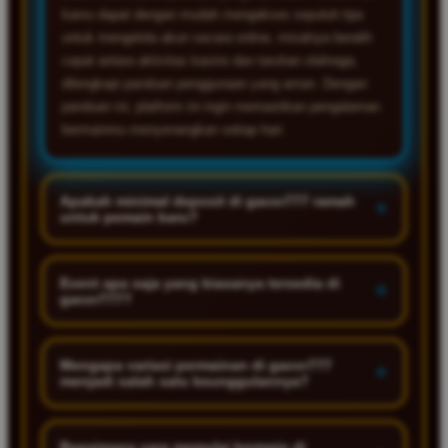
kamu dapat dengan mudah mengakses sepuluh tips
untuk mengelola akun secara online, misalnya beralih
cepat antara aktivitas kasino dan taruhan olahraga,
dilengkapi panduan penggunaan yang aman. Dengan
panduan ini, platform ini ingin memastikan pengalaman
bermainmu menyenangkan setiap hari.
Apakah minimal deposit di gacor777 ramah
+
untuk pemain baru?
Setelah kamu mendaftar sebagai anggota baru, kamu
bisa menggunakan platform ini secara efektif. Misalnya,
Event apa saja yang biasanya tersedia di
+
gacor777?
kamu bisa browsing berbagai macam permainan seperti
kasino, slots, bola, atau bingo. Untuk mendapatkan
Setelah register sebagai anggota baru, kamu bisa
pengalaman bermain yang lebih optimal, coba
menggunakan tips untuk menavigasi beragam
Mengapa variasi permainan di gacor777
perhatikan tips dan strategi yang tersedia. Platform ini
+
menjadi salah satu keunggulannya?
permainan yang tersedia, contohnya dengan memilih
juga menyediakan panduan untuk mengelola akunmu
game slot yang menawarkan poin tinggi atau mencoba
dengan baik. Bagi pemain baru, kamu dapat mengikuti
Setelah mendaftar sebagai anggota, Anda dapat
permainan meja baru untuk mengoptimalkan
sepuluh cara praktis untuk mengoptimalkan
menggunakan berbagai tips untuk memaksimalkan
Bagaimana cara memulai bermain di