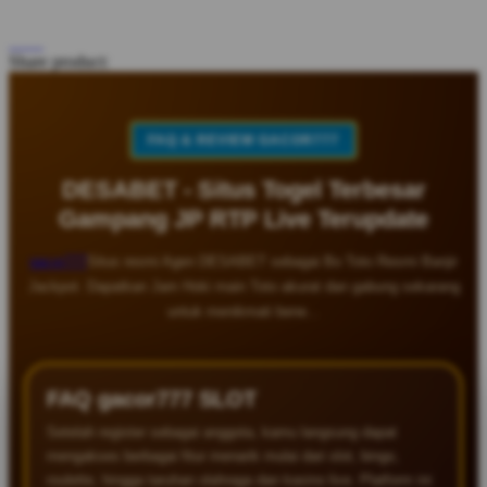
Share product:
FAQ & REVIEW GACOR777
DESABET - Situs Togel Terbesar
Gampang JP RTP Live Terupdate
gacor777
Situs resmi Agen DESABET sebagai Bo Toto Resmi Banjir
Jackpot. Dapatkan Jam Hoki main Toto akurat dan gabung sekarang
untuk menikmati bene...
FAQ gacor777 SLOT
Setelah register sebagai anggota, kamu langsung dapat
mengakses berbagai fitur menarik mulai dari slot, bingo,
roulette, hingga taruhan olahraga dan kasino live. Platform ini