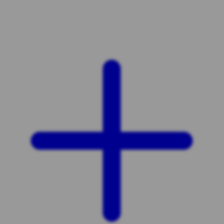
X
Xootz
Y
Yamatoya
Z
Zaxy
Zoggs
0-9
4Moms
59S