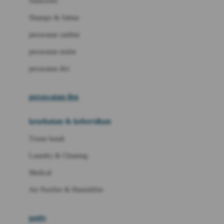
Sunscreen
London Taxi
Shampo & Sabun
Love To Dream
perawatan rambut
perawatan mulut
M
perawatan diri
Magformers
Mama's Choice
perawatan ibu
Mamas&Papas
kesehatan & kebersihan
Mamaway
Tissue basah
Maxi Cosi
Laundry & Cleaning
Megabloks
Medical
Micro
Air Purifier & Humidifier
MiDeer
Mimi & Lula
potty