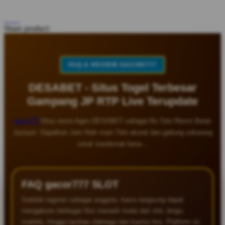
Share product:
FAQ & REVIEW GACOR777
DESABET - Situs Togel Terbesar
Gampang JP RTP Live Terupdate
gacor777
Situs resmi Agen DESABET sebagai Bo Toto Resmi Banjir
Jackpot. Dapatkan Jam Hoki main Toto akurat dan gabung sekarang
untuk menikmati bene...
FAQ gacor777 SLOT
Setelah register sebagai anggota, kamu langsung dapat
mengakses berbagai fitur menarik mulai dari slot, bingo,
roulette, hingga taruhan olahraga dan kasino live. Platform ini