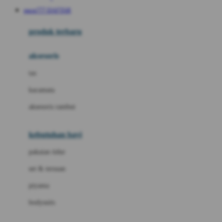
Awan
gacor777 DAFTAR
Azetabio
produk terbaru
B
aksesoris
Baabaasheepz
tas
Babiators
kacamata
Baby Dove
aksesoris rambut
Baby Jogger
Baby Rovega
kebutuhan bayi
Babybee
pakaian tidur
Banana Boat
set & terusan
Banz
piyama
Barbie
bodysuits
Beaba