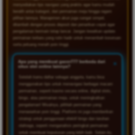
menyediakan tips navigasi yang praktis agar kamu mudah
beralih antar kategori, dari permainan meja hingga ragam
pilihan lainnya. Manajemen akun juga sangat simpel,
ditambah dengan proses deposit dan penarikan cepat agar
pengalaman bermain tetap lancar. Jangan lewatkan update
permainan terbaru yang rutin hadir untuk menambah keseruan
serta peluang meraih poin tinggi.
Apa yang membuat gacor777 berbeda dari
+
situs slot online lainnya?
Setelah kamu daftar sebagai anggota, kamu bisa
menggunakan tips untuk menavigasi berbagai macam
permainan, seperti kasino secara online, digital slots,
bingo, atau permainan meja, untuk meningkatkan
pengalaman! Misalnya, pilihlah permainan yang
menawarkan poin tinggi. Platform ini juga memberikan
strategi untuk penggunaan efektif bingo dan taruhan
olahraga, seperti menganalisis peringkat permainan
untuk membuat keputusan yang lebih baik. Selain itu,