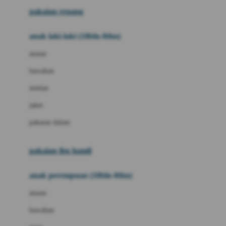
Buggygear
pakaian renang
Bumkins
anak laki-laki (18bln-8thn)
C
atasan
Cetaphil
bawahan
Chicco
setelan
Childlife
jaket
Clevamama
pakaian dalam
Cocolatte
Cottonseeds
pakaian ibu hamil
Cozy N Safe
anak perempuan (18bln-8thn)
Crane
atasan
Cybex
bawahan
D