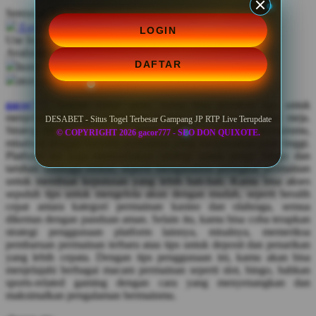
Serendah
Rp 10.000
Q
Earn
1.000.000
-
100.000.000
Bonus
LOGIN
Use Installment Options from
.
Laarn more
QV Baby
Available for :
DAFTAR
home delivery
store pickup
R
gacor777
Setelah daftar akun, kamu bisa gunakan tips untuk
Real Shades
menjelajah berbagai permainan kasino, contohnya slot dan meja.
DESABET - Situs Togel Terbesar Gampang JP RTP Live Terupdate
Strategi ini bisa membantu meningkatkan pengalaman bermainmu,
Red Castle
© COPYRIGHT 2026 gacor777 - SEO DON QUIXOTE.
misalnya dengan memilih permainan yang menawarkan poin tinggi.
Platform ini juga menyediakan strategi untuk usage bingo dan
Ribbon Madness
taruhan olahraga efektif, seperti menganalisis peringkat permainan
untuk membuat keputusan yang lebih hati-hati. Kamu bisa akses
S
sepuluh tips untuk mengelola akun dengan mudah, seperti beralih
cepat antara kategori permainan kasino dan olahraga, semua
Sebamed
dikemas dengan panduan aman. Selain itu, kamu bisa coba terapkan
strategi penggunaan platform lainnya, misalnya, memeriksa
Silver Cross
pembaruan permainan terbaru atau tips untuk deposit dan penarikan
yang lebih cepata. Dengan tips penggunaan ini, kamu akan bisa
Simply Idea
menjelajahi berbagai macam permainan seperti slot, bingo, bahkan
sports-related gaming dengan cara yang menyenangkan dan
Skip Hop
maksimalkan pengalaman bermainmu.
Spectra