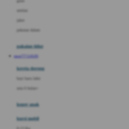
gaun
Dae Organics
setelan
Docare
jaket
Doona
pakaian dalam
Down To Earth
Drew
pakaian tidur
Dr. Brown's
gacor777 LOGIN
E
kereta dorong
ELC
bayi baru lahir
Ergobaby
usia 6 bulan+
Expert Care
koper anak
Ezyroller
kursi mobil
F
0-13 Kg