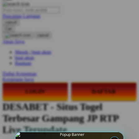
O
Pencarian Lanjutan
Oh Ma Grain
cancel
Okiedog
Cari
cancel
P
Akun Saya
Masuk / buat akun
Peachy
buat akun
Phil & Ted's
Bantuan
Philips Avent
Daftar Keinginan
Keranjang Saya
Pigeon
LOGIN
DAFTAR
Playgro
DESABET - Situs Togel
Poled Global
Terbesar Gampang JP RTP
Ponycycle
Puma
Live Terupdate
Pureats