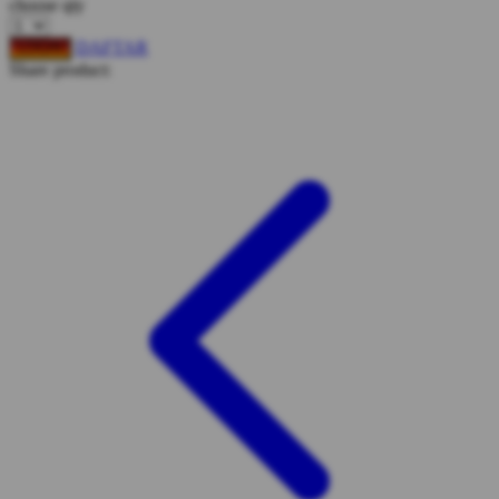
choose qty
Squishmallows
DAFTAR
LOGIN
Starbooks
Share product:
Stick-O
Stokke
Sudocrem
Sumimo
Sunnylife
Sun-Staches
Swimava
T
Tommee Tippee
Trunki
Tutti Bambini