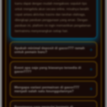
kamu dapat dengan mudah mengakses sepuluh tips
untuk mengelola akun secara online, misalnya beralih
cepat antara aktivitas kasino dan taruhan olahraga,
dilengkapi panduan penggunaan yang aman. Dengan
panduan ini, platform ini ingin memastikan pengalaman
bermainmu menyenangkan setiap hari.
Apakah minimal deposit di gacor777 ramah
+
untuk pemain baru?
Setelah kamu mendaftar sebagai anggota baru, kamu
bisa menggunakan platform ini secara efektif. Misalnya,
Event apa saja yang biasanya tersedia di
+
gacor777?
kamu bisa browsing berbagai macam permainan seperti
kasino, slots, bola, atau bingo. Untuk mendapatkan
Setelah register sebagai anggota baru, kamu bisa
pengalaman bermain yang lebih optimal, coba
menggunakan tips untuk menavigasi beragam
Mengapa variasi permainan di gacor777
perhatikan tips dan strategi yang tersedia. Platform ini
+
menjadi salah satu keunggulannya?
permainan yang tersedia, contohnya dengan memilih
juga menyediakan panduan untuk mengelola akunmu
game slot yang menawarkan poin tinggi atau mencoba
dengan baik. Bagi pemain baru, kamu dapat mengikuti
Setelah mendaftar sebagai anggota, Anda dapat
permainan meja baru untuk mengoptimalkan
sepuluh cara praktis untuk mengoptimalkan
menggunakan berbagai tips untuk memaksimalkan
Bagaimana cara memulai bermain di