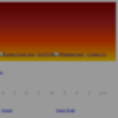
DAFTAR
Contact Us
us
S
T
U
V
W
X
Y
Z
0-9
Amara
Aqua Scale