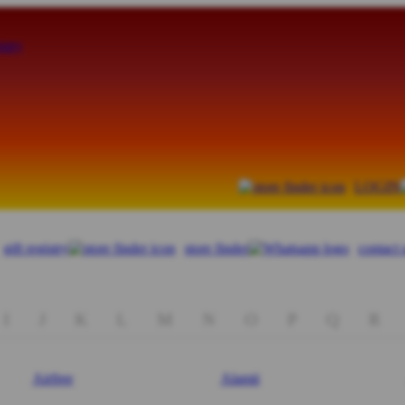
istry
LOGIN
gift registry
store finder
contact 
I
J
K
L
M
N
O
P
Q
R
Airfree
Alamii