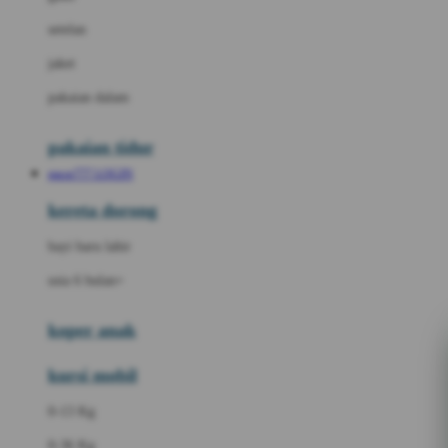
setelan
jaket
pakaian dalam
pakaian tidur
gacor777 LOGIN
kereta dorong
bayi baru lahir
usia 6 bulan+
koper anak
kursi mobil
0-13 Kg
0-36 Kg