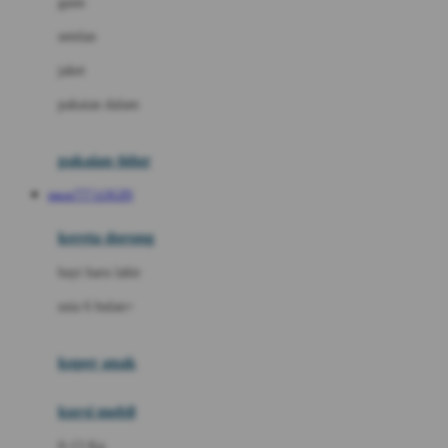
gaun
Dae Organics
setelan
Docare
jaket
Doona
pakaian dalam
Down To Earth
Drew
pakaian tidur
Dr. Brown's
gacor777 LOGIN
E
kereta dorong
ELC
bayi baru lahir
Ergobaby
usia 6 bulan+
Expert Care
koper anak
Ezyroller
kursi mobil
F
0-13 Kg