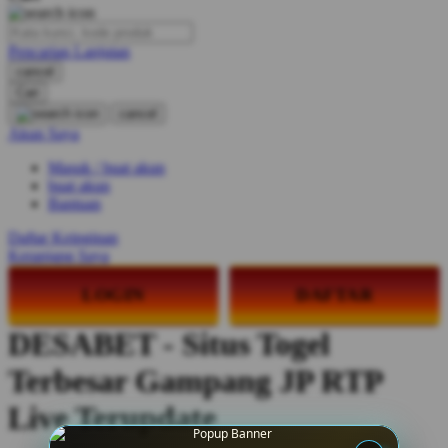
O
Pencarian Lanjutan
Oh Ma Grain
cancel
Okiedog
Cari
cancel
P
Akun Saya
Masuk / buat akun
Peachy
buat akun
Phil & Ted's
Bantuan
Philips Avent
Daftar Keinginan
Keranjang Saya
Pigeon
LOGIN
DAFTAR
Playgro
DESABET - Situs Togel
Poled Global
Terbesar Gampang JP RTP
Ponycycle
Puma
Live Terupdate
Pureats