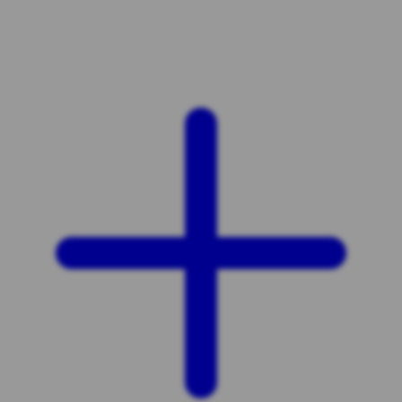
X
Xootz
Y
Yamatoya
Z
Zaxy
Zoggs
0-9
4Moms
59S