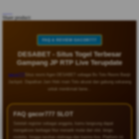
Share product:
FAQ & REVIEW GACOR777
DESABET - Situs Togel Terbesar
Gampang JP RTP Live Terupdate
gacor777
Situs resmi Agen DESABET sebagai Bo Toto Resmi Banjir
Jackpot. Dapatkan Jam Hoki main Toto akurat dan gabung sekarang
untuk menikmati bene...
FAQ gacor777 SLOT
Setelah register sebagai anggota, kamu langsung dapat
mengakses berbagai fitur menarik mulai dari slot, bingo,
roulette, hingga taruhan olahraga dan kasino live. Platform ini