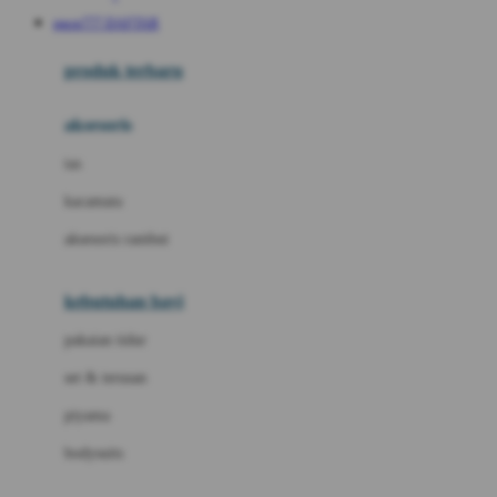
Awan
gacor777 DAFTAR
Azetabio
produk terbaru
B
aksesoris
Baabaasheepz
tas
Babiators
kacamata
Baby Dove
aksesoris rambut
Baby Jogger
Baby Rovega
kebutuhan bayi
Babybee
pakaian tidur
Banana Boat
set & terusan
Banz
piyama
Barbie
bodysuits
Beaba