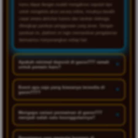
kamu dapat dengan mudah mengakses sepuluh tips
untuk mengelola akun secara online, misalnya beralih
cepat antara aktivitas kasino dan taruhan olahraga,
dilengkapi panduan penggunaan yang aman. Dengan
panduan ini, platform ini ingin memastikan pengalaman
bermainmu menyenangkan setiap hari.
Apakah minimal deposit di gacor777 ramah
+
untuk pemain baru?
Setelah kamu mendaftar sebagai anggota baru, kamu
bisa menggunakan platform ini secara efektif. Misalnya,
Event apa saja yang biasanya tersedia di
+
gacor777?
kamu bisa browsing berbagai macam permainan seperti
kasino, slots, bola, atau bingo. Untuk mendapatkan
Setelah register sebagai anggota baru, kamu bisa
pengalaman bermain yang lebih optimal, coba
menggunakan tips untuk menavigasi beragam
Mengapa variasi permainan di gacor777
perhatikan tips dan strategi yang tersedia. Platform ini
+
menjadi salah satu keunggulannya?
permainan yang tersedia, contohnya dengan memilih
juga menyediakan panduan untuk mengelola akunmu
game slot yang menawarkan poin tinggi atau mencoba
dengan baik. Bagi pemain baru, kamu dapat mengikuti
Setelah mendaftar sebagai anggota, Anda dapat
permainan meja baru untuk mengoptimalkan
sepuluh cara praktis untuk mengoptimalkan
menggunakan berbagai tips untuk memaksimalkan
Bagaimana cara memulai bermain di