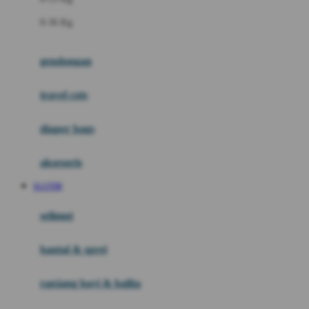
Felt So Sweet
0-36 Kg
Fisher Price
Flipper
gendongan
Friends Of Sally
travel cots
G
diaper bags
Gb
Geko
aksesoris
Graco
SLOT88
Gund
selimut
H
bantal & sprei
Habbie
Haenim
ranjang bayi & balita
Happy Horse