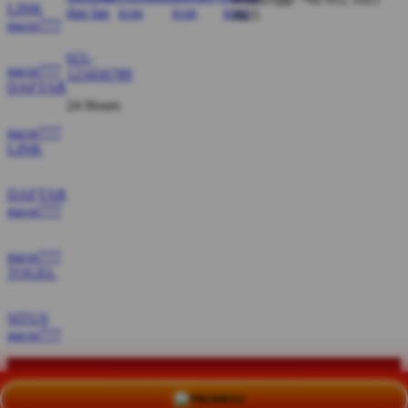
Back to top
gacor777
butuh
unduh aplikasi
we accept
bantuan?
gacor777
hubungi
kami
gacor777
SLOT
Direktorat Jenderal
hubungi
ikuti kami di
gacor777
Perlindungan Konsumen dan
kami
media sosial
LOGIN
Tertib Niaga
Kementerian Perdagangan RI
bantuan
WhatsApp: +62 812 1021
LINK
dan faq
3625
gacor777
021-
gacor777
123456789
DAFTAR
24 Hours
gacor777
LINK
PROMO