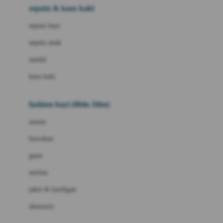
Beauty Barn
sepatu & kaus kaki
Bio Oil
sepatu bayi
Biolane
sepatu anak
Bite Fighters
sandal
Bizzi Growin
kaus kaki
Blackmores
fashion bayi (0bln-3thn)
Blooming Marvellous
atasan
Bonnels
bawahan
Bravado
gaun
Bruder
setelan
Brush Baby
jaket & kardigan
Buds Organics
aksesoris
Bugaboo