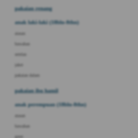
pakaian renang
anak laki-laki (18bln-8thn)
atasan
bawahan
setelan
jaket
pakaian dalam
pakaian ibu hamil
anak perempuan (18bln-8thn)
atasan
bawahan
gaun