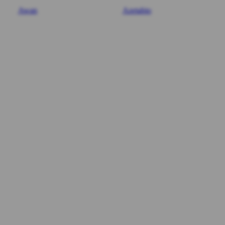
Awan
Azetabio