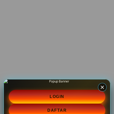
LOGIN
DAFTAR