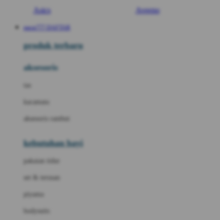
Asics
Aveeno
gacor777 DAFTAR
produk terbaru
aksesoris
tas
kacamata
aksesoris rambut
kebutuhan bayi
pakaian tidur
set & terusan
piyama
bodysuits