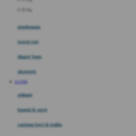
Felt So Sweet
0-36 Kg
Fisher Price
Flipper
gendongan
Friends Of Sally
travel cots
G
diaper bags
Gb
Geko
aksesoris
Graco
SLOT88
Gund
selimut
H
bantal & sprei
Habbie
Haenim
ranjang bayi & balita
Happy Horse