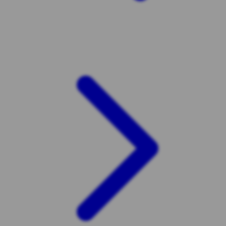
Twistshake
TY Toys
U
V
Veja
Vitaflow
Vtech
W
Waterland
Wellness