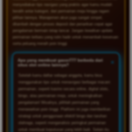
menyediakan tips navigasi yang praktis agar kamu mudah
beralih antar kategori, dari permainan meja hingga ragam
pilihan lainnya. Manajemen akun juga sangat simpel,
ditambah dengan proses deposit dan penarikan cepat agar
pengalaman bermain tetap lancar. Jangan lewatkan update
permainan terbaru yang rutin hadir untuk menambah keseruan
serta peluang meraih poin tinggi.
Apa yang membuat gacor777 berbeda dari
+
situs slot online lainnya?
Setelah kamu daftar sebagai anggota, kamu bisa
menggunakan tips untuk menavigasi berbagai macam
permainan, seperti kasino secara online, digital slots,
bingo, atau permainan meja, untuk meningkatkan
pengalaman! Misalnya, pilihlah permainan yang
menawarkan poin tinggi. Platform ini juga memberikan
strategi untuk penggunaan efektif bingo dan taruhan
olahraga, seperti menganalisis peringkat permainan
untuk membuat keputusan yang lebih baik. Selain itu,