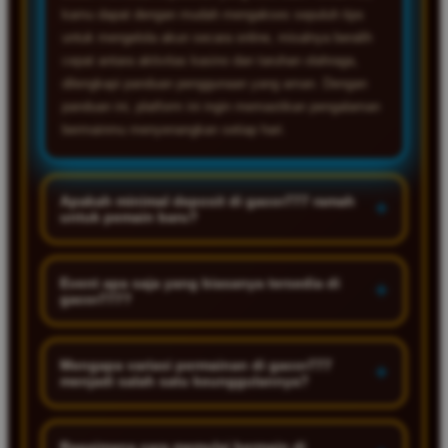
kamu dapat dengan mudah mengakses sepuluh tips
untuk mengelola akun secara online, misalnya beralih
cepat antara aktivitas kasino dan taruhan olahraga,
dilengkapi panduan penggunaan yang aman. Dengan
panduan ini, platform ini ingin memastikan pengalaman
bermainmu menyenangkan setiap hari.
Apakah minimal deposit di gacor777 ramah
+
untuk pemain baru?
Setelah kamu mendaftar sebagai anggota baru, kamu
bisa menggunakan platform ini secara efektif. Misalnya,
Event apa saja yang biasanya tersedia di
+
gacor777?
kamu bisa browsing berbagai macam permainan seperti
kasino, slots, bola, atau bingo. Untuk mendapatkan
Setelah register sebagai anggota baru, kamu bisa
pengalaman bermain yang lebih optimal, coba
menggunakan tips untuk menavigasi beragam
Mengapa variasi permainan di gacor777
perhatikan tips dan strategi yang tersedia. Platform ini
+
menjadi salah satu keunggulannya?
permainan yang tersedia, contohnya dengan memilih
juga menyediakan panduan untuk mengelola akunmu
game slot yang menawarkan poin tinggi atau mencoba
dengan baik. Bagi pemain baru, kamu dapat mengikuti
Setelah mendaftar sebagai anggota, Anda dapat
permainan meja baru untuk mengoptimalkan
sepuluh cara praktis untuk mengoptimalkan
menggunakan berbagai tips untuk memaksimalkan
Bagaimana cara memulai bermain di