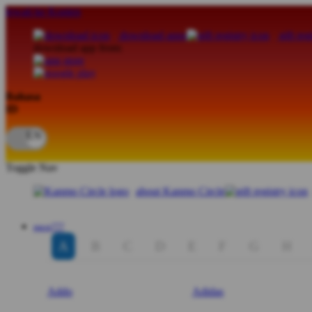
lewati ke Konten
download apps
gift reg
download app from:
Bahasa
ID
Toggle Nav
about Kanmo Circle
gacor777
A
B
C
D
E
F
G
H
Addo
Adidas