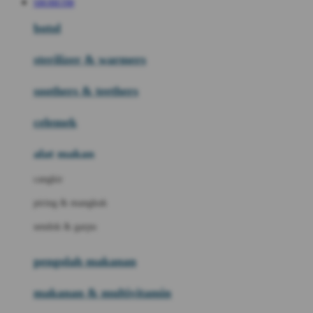
SBOBET88
botol
sterilizer & warmers
soothers & teethers
celemek
alat makan
cangkir
piring & mangkuk
sendok & garpu
pengolah makanan
makanan & multivitamin