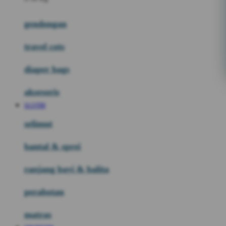
gendongan
travel cots
diaper bags
aksesoris
SLOT88
selimut
bantal & sprei
ranjang bayi & balita
perabotan
matras