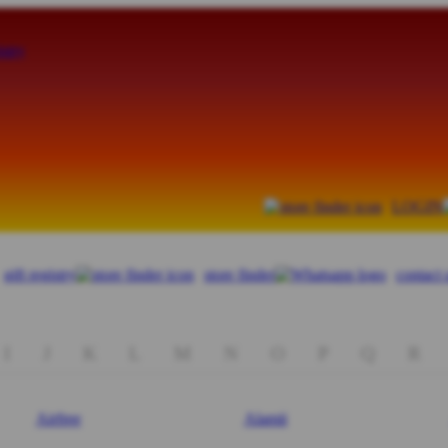
istry
LOGIN
gift registry
store finder
contact 
I
J
K
L
M
N
O
P
Q
R
Airfree
Alamii