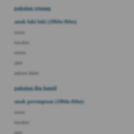
pakaian renang
anak laki-laki (18bln-8thn)
atasan
bawahan
setelan
jaket
pakaian dalam
pakaian ibu hamil
anak perempuan (18bln-8thn)
atasan
bawahan
gaun