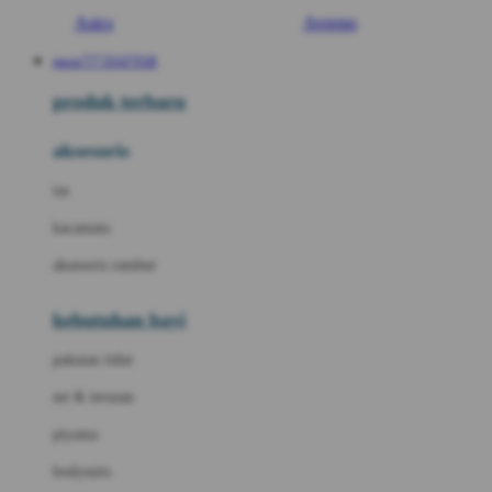
Asics
Aveeno
gacor777 DAFTAR
produk terbaru
aksesoris
tas
kacamata
aksesoris rambut
kebutuhan bayi
pakaian tidur
set & terusan
piyama
bodysuits