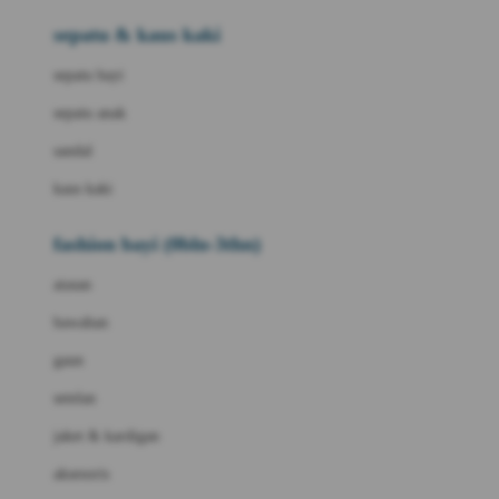
sepatu & kaus kaki
sepatu bayi
sepatu anak
sandal
kaus kaki
fashion bayi (0bln-3thn)
atasan
bawahan
gaun
setelan
jaket & kardigan
aksesoris