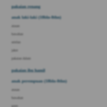
pakaian renang
anak laki-laki (18bln-8thn)
atasan
bawahan
setelan
jaket
pakaian dalam
pakaian ibu hamil
anak perempuan (18bln-8thn)
atasan
bawahan
gaun