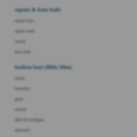
sepatu & kaus kaki
sepatu bayi
sepatu anak
sandal
kaus kaki
fashion bayi (0bln-3thn)
atasan
bawahan
gaun
setelan
jaket & kardigan
aksesoris