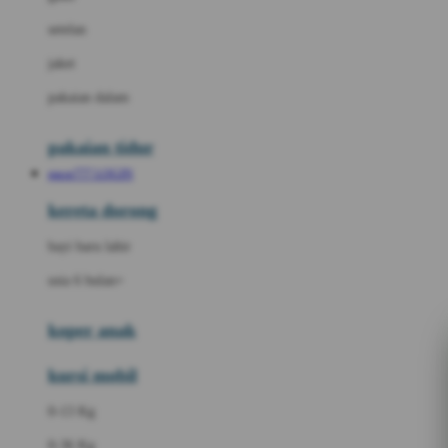
setelan
jaket
pakaian dalam
pakaian tidur
gacor777 LOGIN
kereta dorong
bayi baru lahir
usia 6 bulan+
koper anak
kursi mobil
0-13 Kg
0-36 Kg