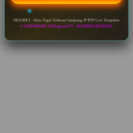
DESABET - Situs Togel Terbesar Gampang JP RTP Live Terupdate
© COPYRIGHT 2026 gacor777 - SEO DON QUIXOTE.