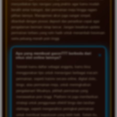
menyediakan tips navigasi yang praktis agar kamu mudah
beralih antar kategori, dari permainan meja hingga ragam
pilihan lainnya. Manajemen akun juga sangat simpel,
ditambah dengan proses deposit dan penarikan cepat agar
pengalaman bermain tetap lancar. Jangan lewatkan update
permainan terbaru yang rutin hadir untuk menambah keseruan
serta peluang meraih poin tinggi.
Apa yang membuat gacor777 berbeda dari
+
situs slot online lainnya?
Setelah kamu daftar sebagai anggota, kamu bisa
menggunakan tips untuk menavigasi berbagai macam
permainan, seperti kasino secara online, digital slots,
bingo, atau permainan meja, untuk meningkatkan
pengalaman! Misalnya, pilihlah permainan yang
menawarkan poin tinggi. Platform ini juga memberikan
strategi untuk penggunaan efektif bingo dan taruhan
olahraga, seperti menganalisis peringkat permainan
untuk membuat keputusan yang lebih baik. Selain itu,