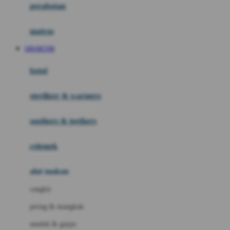
perabotan
Happy Tummy
Hauck
matras
Havaianas
SBOBET88
Hegen
botol
Hot Wheels
sterilizer & warmers
Hybrid
soothers & teethers
I
Inlacta DHA
celemek
Interlac
alat makan
Ivenet
cangkir
J
piring & mangkuk
Jack N Jill
sendok & garpu