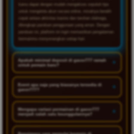
kamu dapat dengan mudah mengakses sepuluh tips
untuk mengelola akun secara online, misalnya beralih
cepat antara aktivitas kasino dan taruhan olahraga,
dilengkapi panduan penggunaan yang aman. Dengan
panduan ini, platform ini ingin memastikan pengalaman
bermainmu menyenangkan setiap hari.
Apakah minimal deposit di gacor777 ramah
+
untuk pemain baru?
Setelah kamu mendaftar sebagai anggota baru, kamu
bisa menggunakan platform ini secara efektif. Misalnya,
Event apa saja yang biasanya tersedia di
+
gacor777?
kamu bisa browsing berbagai macam permainan seperti
kasino, slots, bola, atau bingo. Untuk mendapatkan
Setelah register sebagai anggota baru, kamu bisa
pengalaman bermain yang lebih optimal, coba
menggunakan tips untuk menavigasi beragam
Mengapa variasi permainan di gacor777
perhatikan tips dan strategi yang tersedia. Platform ini
+
menjadi salah satu keunggulannya?
permainan yang tersedia, contohnya dengan memilih
juga menyediakan panduan untuk mengelola akunmu
game slot yang menawarkan poin tinggi atau mencoba
dengan baik. Bagi pemain baru, kamu dapat mengikuti
Setelah mendaftar sebagai anggota, Anda dapat
permainan meja baru untuk mengoptimalkan
sepuluh cara praktis untuk mengoptimalkan
menggunakan berbagai tips untuk memaksimalkan
Bagaimana cara memulai bermain di