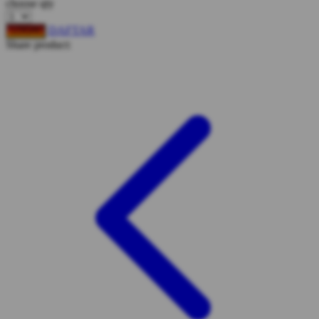
choose qty
Squishmallows
DAFTAR
LOGIN
Starbooks
Share product:
Stick-O
Stokke
Sudocrem
Sumimo
Sunnylife
Sun-Staches
Swimava
T
Tommee Tippee
Trunki
Tutti Bambini