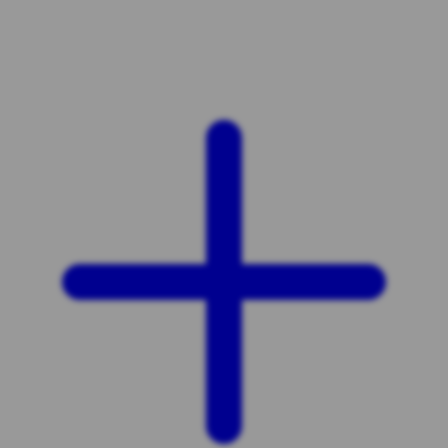
X
Xootz
Y
Yamatoya
Z
Zaxy
Zoggs
0-9
4Moms
59S