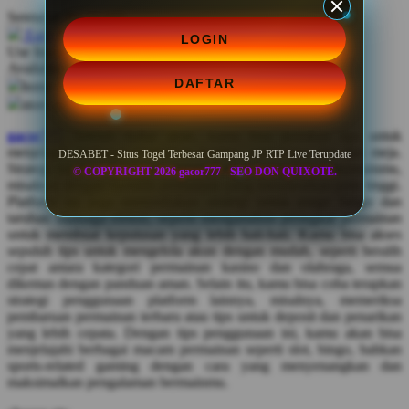
Serendah
Rp 10.000
Q
Earn
1.000.000
-
100.000.000
Bonus
LOGIN
Use Installment Options from
.
Laarn more
QV Baby
Available for :
DAFTAR
home delivery
store pickup
R
gacor777
Setelah daftar akun, kamu bisa gunakan tips untuk
Real Shades
menjelajah berbagai permainan kasino, contohnya slot dan meja.
DESABET - Situs Togel Terbesar Gampang JP RTP Live Terupdate
Strategi ini bisa membantu meningkatkan pengalaman bermainmu,
Red Castle
© COPYRIGHT 2026 gacor777 - SEO DON QUIXOTE.
misalnya dengan memilih permainan yang menawarkan poin tinggi.
Platform ini juga menyediakan strategi untuk usage bingo dan
Ribbon Madness
taruhan olahraga efektif, seperti menganalisis peringkat permainan
untuk membuat keputusan yang lebih hati-hati. Kamu bisa akses
S
sepuluh tips untuk mengelola akun dengan mudah, seperti beralih
cepat antara kategori permainan kasino dan olahraga, semua
Sebamed
dikemas dengan panduan aman. Selain itu, kamu bisa coba terapkan
strategi penggunaan platform lainnya, misalnya, memeriksa
Silver Cross
pembaruan permainan terbaru atau tips untuk deposit dan penarikan
yang lebih cepata. Dengan tips penggunaan ini, kamu akan bisa
Simply Idea
menjelajahi berbagai macam permainan seperti slot, bingo, bahkan
sports-related gaming dengan cara yang menyenangkan dan
Skip Hop
maksimalkan pengalaman bermainmu.
Spectra