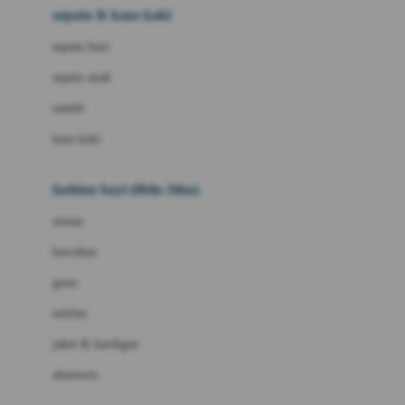
Beauty Barn
sepatu & kaus kaki
Bio Oil
sepatu bayi
Biolane
sepatu anak
Bite Fighters
sandal
Bizzi Growin
kaus kaki
Blackmores
fashion bayi (0bln-3thn)
Blooming Marvellous
atasan
Bonnels
bawahan
Bravado
gaun
Bruder
setelan
Brush Baby
jaket & kardigan
Buds Organics
aksesoris
Bugaboo