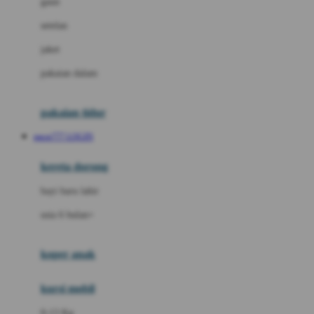
gaun
Dae Organics
setelan
Docare
jaket
Doona
pakaian dalam
Down To Earth
Drew
pakaian tidur
Dr. Brown's
gacor777 LOGIN
E
kereta dorong
ELC
bayi baru lahir
Ergobaby
usia 6 bulan+
Expert Care
koper anak
Ezyroller
kursi mobil
F
0-13 Kg