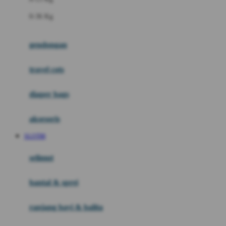
Felt So Sweet
0-36 Kg
Fisher Price
Flipper
gendongan
Friends Of Sally
travel cots
G
diaper bags
Gb
Geko
aksesoris
Graco
SLOT88
Gund
selimut
H
bantal & sprei
Habbie
Haenim
ranjang bayi & balita
Happy Horse