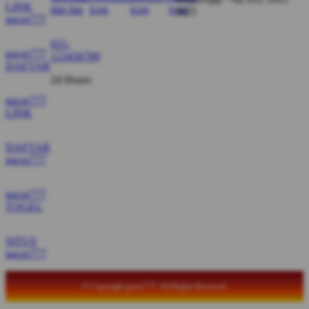
Back to top
gacor777
butuh
unduh aplikasi
we accept
bantuan?
gacor777
hubungi
kami
gacor777
SLOT
Direktorat Jenderal
hubungi
ikuti kami di
gacor777
Perlindungan Konsumen dan
kami
media sosial
LOGIN
Tertib Niaga
Kementerian Perdagangan RI
bantuan
WhatsApp: +62 812 1021
LINK
dan faq
3625
gacor777
021-
gacor777
123456789
DAFTAR
24 Hours
gacor777
LINK