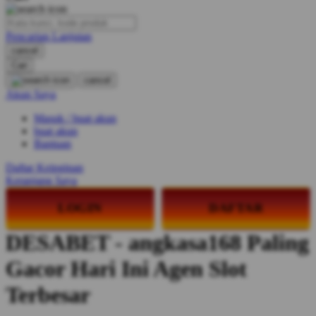
O
Pencarian Lanjutan
Oh Ma Grain
cancel
Okiedog
Cari
cancel
P
Akun Saya
Masuk / buat akun
Peachy
buat akun
Phil & Ted's
Bantuan
Philips Avent
Daftar Keinginan
Keranjang Saya
Pigeon
LOGIN
DAFTAR
Playgro
DESABET - angkasa168 Paling
Poled Global
Gacor Hari Ini Agen Slot
Ponycycle
Puma
Terbesar
Pureats