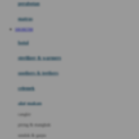
perabotan
Happy Tummy
Hauck
matras
Havaianas
SBOBET88
Hegen
botol
Hot Wheels
sterilizer & warmers
Hybrid
soothers & teethers
I
Inlacta DHA
celemek
Interlac
alat makan
Ivenet
cangkir
J
piring & mangkuk
Jack N Jill
sendok & garpu