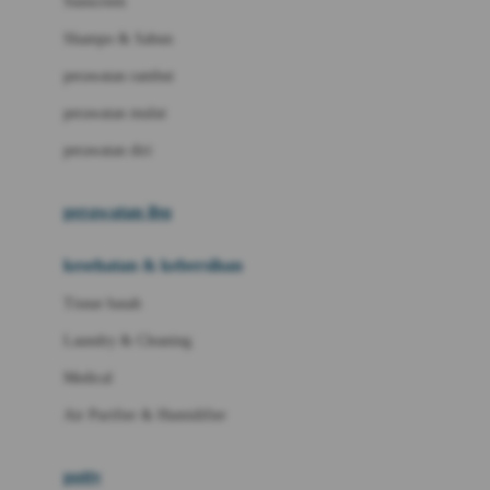
Sunscreen
London Taxi
Shampo & Sabun
Love To Dream
perawatan rambut
perawatan mulut
M
perawatan diri
Magformers
Mama's Choice
perawatan ibu
Mamas&Papas
kesehatan & kebersihan
Mamaway
Tissue basah
Maxi Cosi
Laundry & Cleaning
Megabloks
Medical
Micro
Air Purifier & Humidifier
MiDeer
Mimi & Lula
potty