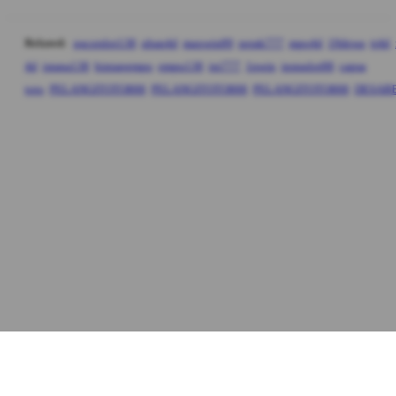
DAFTAR
gacor777
gacor777
TOGEL
SITUS
gacor777
© Copyright gacor777. All Rights Reserved.
Related:
gacorslot138
uban4d
maxwin89
perak777
mpo4d
19dewa
tt4d
4d
istana138
bintangmpo
empu138
ini777
1nwin
instaslot88
capsa
toto
PELANGITOTO888
PELANGITOTO888
PELANGITOTO888
DESAB