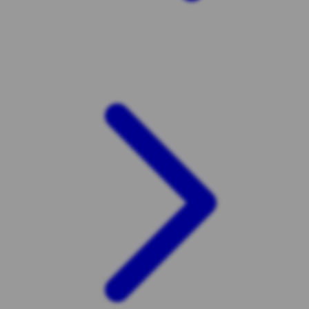
Twistshake
TY Toys
U
V
Veja
Vitaflow
Vtech
W
Waterland
Wellness