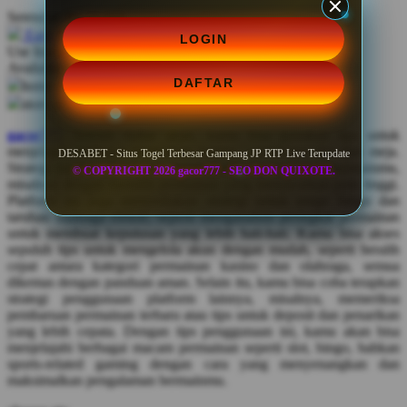
Serendah
Rp 10.000
Q
Earn
1.000.000
-
100.000.000
Bonus
LOGIN
Use Installment Options from
.
Laarn more
QV Baby
Available for :
DAFTAR
home delivery
store pickup
R
gacor777
Setelah daftar akun, kamu bisa gunakan tips untuk
Real Shades
menjelajah berbagai permainan kasino, contohnya slot dan meja.
DESABET - Situs Togel Terbesar Gampang JP RTP Live Terupdate
Strategi ini bisa membantu meningkatkan pengalaman bermainmu,
Red Castle
© COPYRIGHT 2026 gacor777 - SEO DON QUIXOTE.
misalnya dengan memilih permainan yang menawarkan poin tinggi.
Platform ini juga menyediakan strategi untuk usage bingo dan
Ribbon Madness
taruhan olahraga efektif, seperti menganalisis peringkat permainan
untuk membuat keputusan yang lebih hati-hati. Kamu bisa akses
S
sepuluh tips untuk mengelola akun dengan mudah, seperti beralih
cepat antara kategori permainan kasino dan olahraga, semua
Sebamed
dikemas dengan panduan aman. Selain itu, kamu bisa coba terapkan
strategi penggunaan platform lainnya, misalnya, memeriksa
Silver Cross
pembaruan permainan terbaru atau tips untuk deposit dan penarikan
yang lebih cepata. Dengan tips penggunaan ini, kamu akan bisa
Simply Idea
menjelajahi berbagai macam permainan seperti slot, bingo, bahkan
sports-related gaming dengan cara yang menyenangkan dan
Skip Hop
maksimalkan pengalaman bermainmu.
Spectra