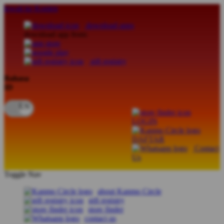
lewati ke Konten
download apps
download app from:
gift registry
Bahasa
ID
LOGIN
DAFTAR
Contact
Us
Toggle Nav
about Kanmo Circle
gift registry
store finder
contact us