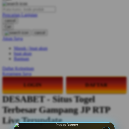
O
Pencarian Lanjutan
Oh Ma Grain
cancel
Okiedog
Cari
cancel
P
Akun Saya
Masuk / buat akun
Peachy
buat akun
Phil & Ted's
Bantuan
Philips Avent
Daftar Keinginan
Keranjang Saya
Pigeon
LOGIN
DAFTAR
Playgro
DESABET - Situs Togel
Poled Global
Terbesar Gampang JP RTP
Ponycycle
Puma
Live Terupdate
Pureats