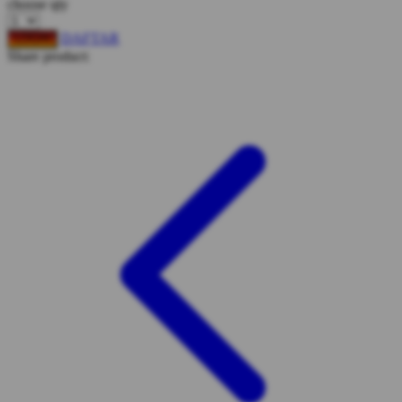
choose qty
Squishmallows
DAFTAR
LOGIN
Starbooks
Share product:
Stick-O
Stokke
Sudocrem
Sumimo
Sunnylife
Sun-Staches
Swimava
T
Tommee Tippee
Trunki
Tutti Bambini