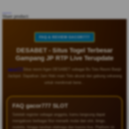
Share product:
FAQ & REVIEW GACOR777
DESABET - Situs Togel Terbesar
Gampang JP RTP Live Terupdate
gacor777
Situs resmi Agen DESABET sebagai Bo Toto Resmi Banjir
Jackpot. Dapatkan Jam Hoki main Toto akurat dan gabung sekarang
untuk menikmati bene...
FAQ gacor777 SLOT
Setelah register sebagai anggota, kamu langsung dapat
mengakses berbagai fitur menarik mulai dari slot, bingo,
roulette, hingga taruhan olahraga dan kasino live. Platform ini