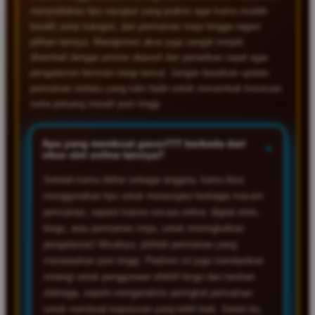
menyediakan tips navigasi yang praktis agar kamu mudah
beralih antar kategori, dari permainan meja hingga ragam
pilihan lainnya. Manajemen akun juga sangat simpel,
ditambah dengan proses deposit dan penarikan cepat agar
pengalaman bermain tetap lancar. Jangan lewatkan update
permainan terbaru yang rutin hadir untuk menambah keseruan
serta peluang meraih poin tinggi.
Apa yang membuat gacor777 berbeda dari
+
situs slot online lainnya?
Setelah kamu daftar sebagai anggota, kamu bisa
menggunakan tips untuk menavigasi berbagai macam
permainan, seperti kasino secara online, digital slots,
bingo, atau permainan meja, untuk meningkatkan
pengalaman! Misalnya, pilihlah permainan yang
menawarkan poin tinggi. Platform ini juga memberikan
strategi untuk penggunaan efektif bingo dan taruhan
olahraga, seperti menganalisis peringkat permainan
untuk membuat keputusan yang lebih baik. Selain itu,