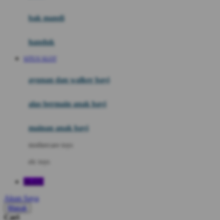
Mini Monkey
Moby
bak mandi
Momami
handuk
Mothercare
SITUS SLOT
Mustela
ayunan dan walker bayi
My Buddy Tag
My K
alas bermain anak bayi
N
mainan anak bayi
Naif
mothercare toys
Nike
elc toys
Nordic Natural
SLOT
Nuby
Akun Saya
Nuna
Masuk
Cari