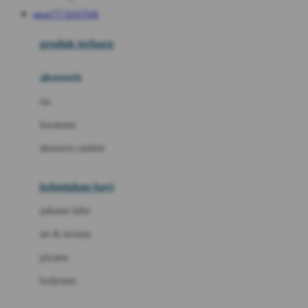
Awan
gacor777 DAFTAR
Azetabio
produk terbaru
B
aksesoris
Baabaasheepz
tas
Babiators
kacamata
Baby Dove
aksesoris rambut
Baby Jogger
Baby Rovega
kebutuhan bayi
Babybee
pakaian tidur
Banana Boat
set & terusan
Banz
piyama
Barbie
bodysuits
Beaba