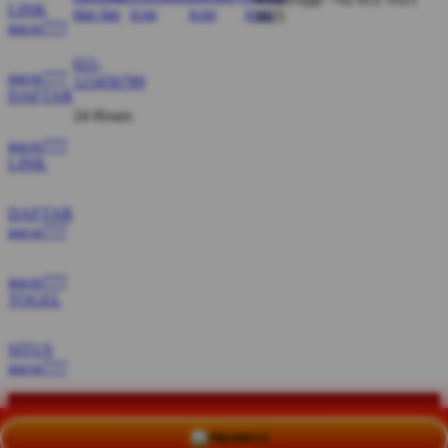
Back to top
gacor777
butuh
unduh aplikasi
we accept
bantuan?
gacor777
hubungi
kami
gacor777
SLOT
Direktorat Jenderal
hubungi
ikuti kami di
gacor777
Perlindungan Konsumen dan
kami
media sosial
LOGIN
Tertib Niaga
Kementerian Perdagangan RI
bantuan
WhatsApp: +62 812 1021
LINK
dan faq
3625
gacor777
021-
gacor777
123456789
DAFTAR
24 Hours
gacor777
LINK
PROMO