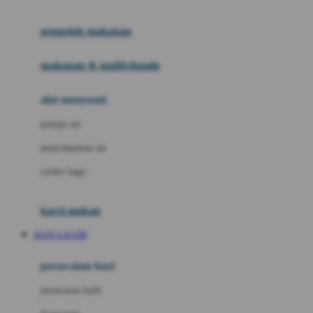
Joie
pengolah makanan
Joolz
Jujube
makanan & multivitamin
K
alat menyusui
Kiddycuts
pompa asi
Kumon
penyimpanan asi
L
cooler bags
Leapfrog
kursi makan
Leclerc
SLOT GACOR
Lee Vierra
Lillebaby
perawatan bayi
Little Bird Told Me
perawatan kulit
Little Miss Janis