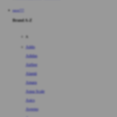
gacor777
Brand A-Z
A
Addo
Adidas
Airfree
Alamii
Amara
Aqua Scale
Asics
Aveeno