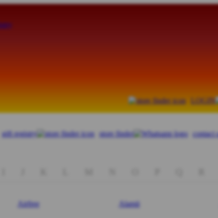
istry
LOGIN
gift registry
store finder
contact 
I
J
K
L
M
N
O
P
Q
R
Airfree
Alamii