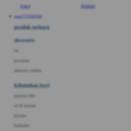
Asics
Aveeno
gacor777 DAFTAR
produk terbaru
aksesoris
tas
kacamata
aksesoris rambut
kebutuhan bayi
pakaian tidur
set & terusan
piyama
bodysuits