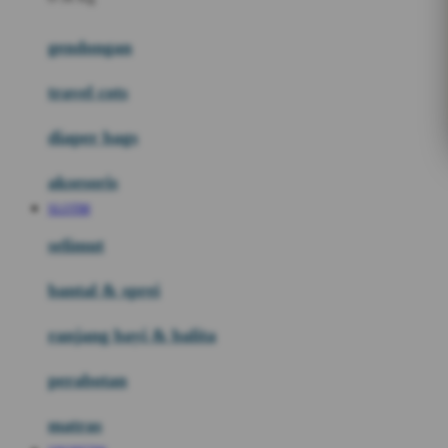
gendongan
travel cots
diaper bags
aksesoris
SLOT88
selimut
bantal & sprei
ranjang bayi & balita
perabotan
matras