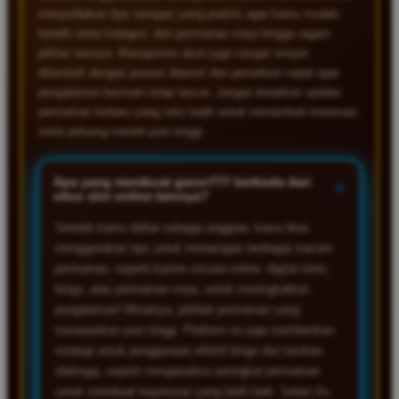
menyediakan tips navigasi yang praktis agar kamu mudah
beralih antar kategori, dari permainan meja hingga ragam
pilihan lainnya. Manajemen akun juga sangat simpel,
ditambah dengan proses deposit dan penarikan cepat agar
pengalaman bermain tetap lancar. Jangan lewatkan update
permainan terbaru yang rutin hadir untuk menambah keseruan
serta peluang meraih poin tinggi.
Apa yang membuat gacor777 berbeda dari
+
situs slot online lainnya?
Setelah kamu daftar sebagai anggota, kamu bisa
menggunakan tips untuk menavigasi berbagai macam
permainan, seperti kasino secara online, digital slots,
bingo, atau permainan meja, untuk meningkatkan
pengalaman! Misalnya, pilihlah permainan yang
menawarkan poin tinggi. Platform ini juga memberikan
strategi untuk penggunaan efektif bingo dan taruhan
olahraga, seperti menganalisis peringkat permainan
untuk membuat keputusan yang lebih baik. Selain itu,