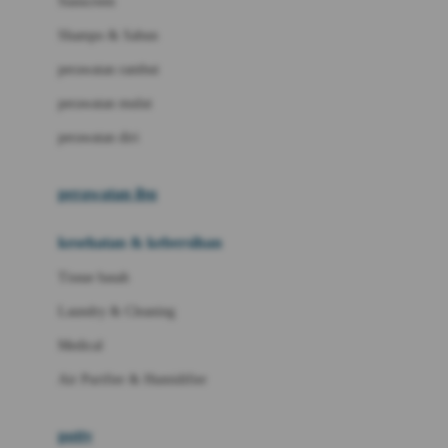
Sunscreen
London Taxi
Shampo & Sabun
Love To Dream
perawatan rambut
perawatan mulut
M
perawatan diri
Magformers
Mama's Choice
perawatan ibu
Mamas&Papas
kesehatan & kebersihan
Mamaway
Tissue basah
Maxi Cosi
Laundry & Cleaning
Megabloks
Medical
Micro
Air Purifier & Humidifier
MiDeer
Mimi & Lula
potty