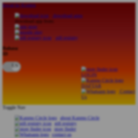
lewati ke Konten
download apps
download app from:
gift registry
Bahasa
ID
LOGIN
DAFTAR
Contact
Us
Toggle Nav
about Kanmo Circle
gift registry
store finder
contact us