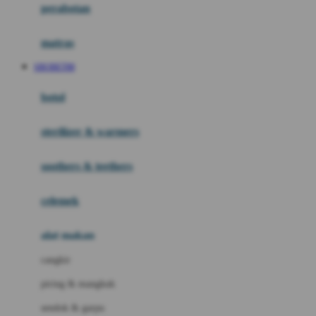
perabotan
Happy Tummy
Hauck
matras
Havaianas
SBOBET88
Hegen
botol
Hot Wheels
sterilizer & warmers
Hybrid
soothers & teethers
I
Inlacta DHA
celemek
Interlac
alat makan
Ivenet
cangkir
J
piring & mangkuk
Jack N Jill
sendok & garpu