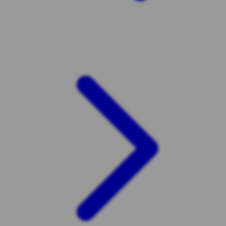
Twistshake
TY Toys
U
V
Veja
Vitaflow
Vtech
W
Waterland
Wellness