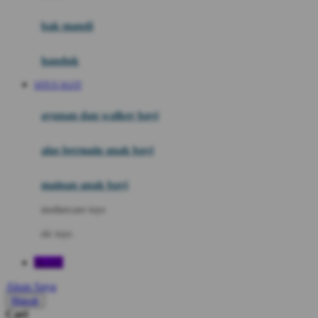
Mini Monkey
Moby
bak mandi
Momami
handuk
Mothercare
SITUS SLOT
Mustela
ayunan dan walker bayi
My Buddy Tag
My K
alas bermain anak bayi
N
mainan anak bayi
Naif
mothercare toys
Nike
elc toys
Nordic Natural
SLOT
Nuby
Akun Saya
Nuna
Masuk
Cari