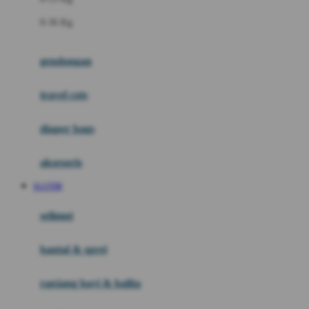
Felt So Sweet
0-36 Kg
Fisher Price
Flipper
gendongan
Friends Of Sally
travel cots
G
diaper bags
Gb
Geko
aksesoris
Graco
SLOT88
Gund
selimut
H
bantal & sprei
Habbie
Haenim
ranjang bayi & balita
Happy Horse