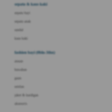
Beauty Barn
sepatu & kaus kaki
Bio Oil
sepatu bayi
Biolane
sepatu anak
Bite Fighters
sandal
Bizzi Growin
kaus kaki
Blackmores
fashion bayi (0bln-3thn)
Blooming Marvellous
atasan
Bonnels
bawahan
Bravado
gaun
Bruder
setelan
Brush Baby
jaket & kardigan
Buds Organics
aksesoris
Bugaboo