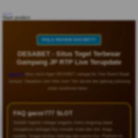
Share product:
FAQ & REVIEW GACOR777
DESABET - Situs Togel Terbesar
Gampang JP RTP Live Terupdate
gacor777
Situs resmi Agen DESABET sebagai Bo Toto Resmi Banjir
Jackpot. Dapatkan Jam Hoki main Toto akurat dan gabung sekarang
untuk menikmati bene...
FAQ gacor777 SLOT
Setelah register sebagai anggota, kamu langsung dapat
mengakses berbagai fitur menarik mulai dari slot, bingo,
roulette, hingga taruhan olahraga dan kasino live. Platform ini