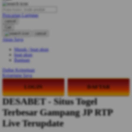
O
Pencarian Lanjutan
Oh Ma Grain
cancel
Okiedog
Cari
cancel
P
Akun Saya
Masuk / buat akun
Peachy
buat akun
Phil & Ted's
Bantuan
Philips Avent
Daftar Keinginan
Keranjang Saya
Pigeon
LOGIN
DAFTAR
Playgro
DESABET - Situs Togel
Poled Global
Terbesar Gampang JP RTP
Ponycycle
Puma
Live Terupdate
Pureats