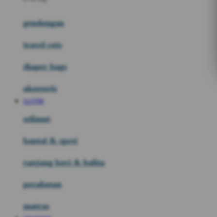
gendongan
travel cots
diaper bags
aksesoris
SLOT88
selimut
bantal & sprei
ranjang bayi & balita
perabotan
matras