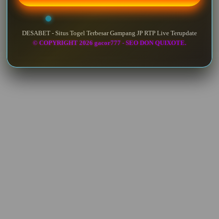
DESABET - Situs Togel Terbesar Gampang JP RTP Live Terupdate
© COPYRIGHT 2026 gacor777 - SEO DON QUIXOTE.