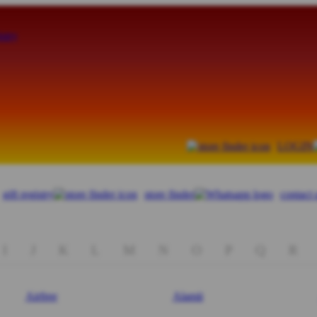
istry
LOGIN
gift registry
store finder
contact 
I
J
K
L
M
N
O
P
Q
R
Airfree
Alamii