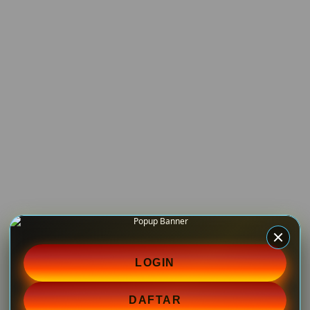
LOGIN
DAFTAR