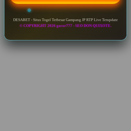
DESABET - Situs Togel Terbesar Gampang JP RTP Live Terupdate
© COPYRIGHT 2026 gacor777 - SEO DON QUIXOTE.