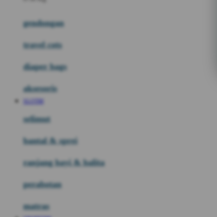
gendongan
travel cots
diaper bags
aksesoris
SLOT88
selimut
bantal & sprei
ranjang bayi & balita
perabotan
matras