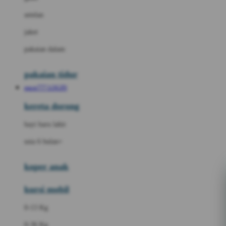
setelan
jaket
pakaian dalam
pakaian tidur
gacor777 LOGIN
kereta dorong
bayi baru lahir
usia 6 bulan+
koper anak
kursi mobil
0-13 Kg
0-36 Kg