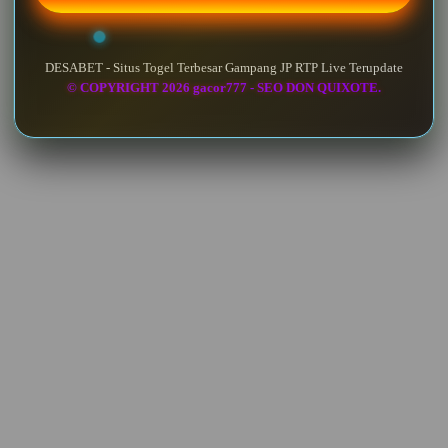
DESABET - Situs Togel Terbesar Gampang JP RTP Live Terupdate
© COPYRIGHT 2026 gacor777 - SEO DON QUIXOTE.