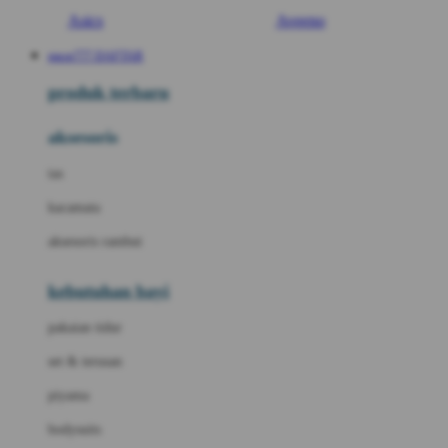
Asics
Aveeno
gacor777 DAFTAR
produk terbaru
aksesoris
tas
kacamata
aksesoris rambut
kebutuhan bayi
pakaian tidur
set & terusan
piyama
bodysuits