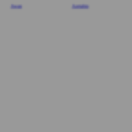
Awan
Azetabio