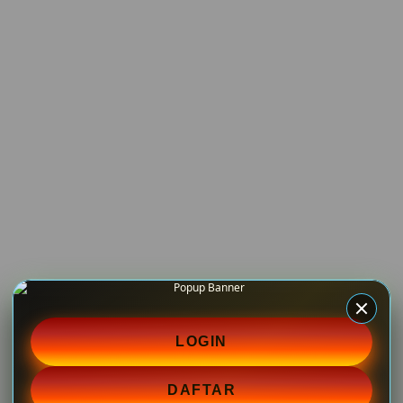
LOGIN
DAFTAR