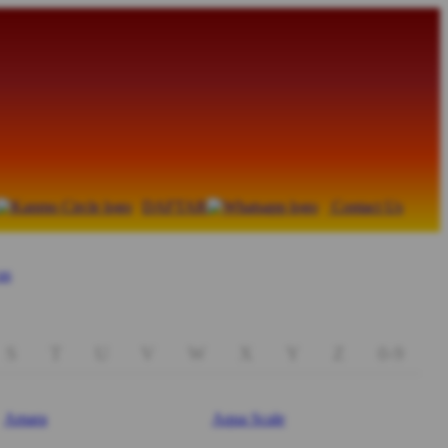
DAFTAR
Contact Us
us
S
T
U
V
W
X
Y
Z
0-9
Amara
Aqua Scale