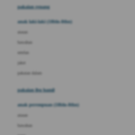
Buggygear
pakaian renang
Bumkins
anak laki-laki (18bln-8thn)
C
atasan
Cetaphil
bawahan
Chicco
setelan
Childlife
jaket
Clevamama
pakaian dalam
Cocolatte
Cottonseeds
pakaian ibu hamil
Cozy N Safe
anak perempuan (18bln-8thn)
Crane
atasan
Cybex
bawahan
D