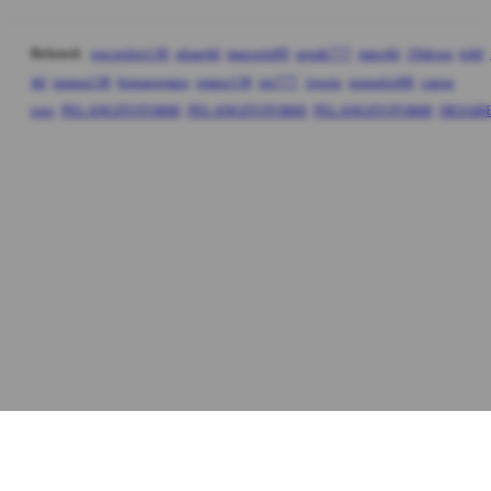
DAFTAR
gacor777
gacor777
TOGEL
SITUS
gacor777
© Copyright gacor777. All Rights Reserved.
Related:
gacorslot138
uban4d
maxwin89
perak777
mpo4d
19dewa
tt4d
4d
istana138
bintangmpo
empu138
ini777
1nwin
instaslot88
capsa
toto
PELANGITOTO888
PELANGITOTO888
PELANGITOTO888
DESAB