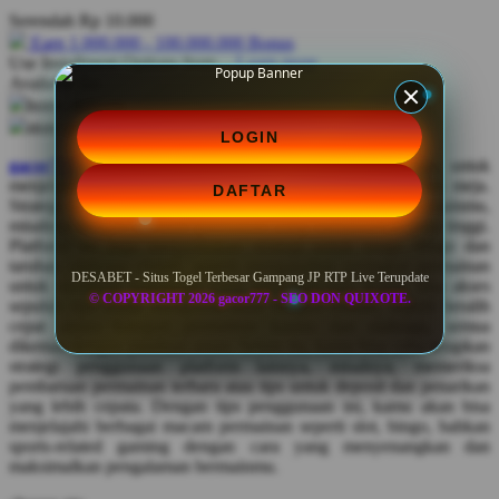
Serendah
Rp 10.000
Q
Earn
1.000.000
-
100.000.000
Bonus
Use Installment Options from
.
Laarn more
QV Baby
Available for :
home delivery
store pickup
R
LOGIN
gacor777
Setelah daftar akun, kamu bisa gunakan tips untuk
Real Shades
menjelajah berbagai permainan kasino, contohnya slot dan meja.
DAFTAR
Strategi ini bisa membantu meningkatkan pengalaman bermainmu,
Red Castle
misalnya dengan memilih permainan yang menawarkan poin tinggi.
Platform ini juga menyediakan strategi untuk usage bingo dan
Ribbon Madness
taruhan olahraga efektif, seperti menganalisis peringkat permainan
DESABET - Situs Togel Terbesar Gampang JP RTP Live Terupdate
untuk membuat keputusan yang lebih hati-hati. Kamu bisa akses
S
© COPYRIGHT 2026 gacor777 - SEO DON QUIXOTE.
sepuluh tips untuk mengelola akun dengan mudah, seperti beralih
cepat antara kategori permainan kasino dan olahraga, semua
Sebamed
dikemas dengan panduan aman. Selain itu, kamu bisa coba terapkan
strategi penggunaan platform lainnya, misalnya, memeriksa
Silver Cross
pembaruan permainan terbaru atau tips untuk deposit dan penarikan
yang lebih cepata. Dengan tips penggunaan ini, kamu akan bisa
Simply Idea
menjelajahi berbagai macam permainan seperti slot, bingo, bahkan
sports-related gaming dengan cara yang menyenangkan dan
Skip Hop
maksimalkan pengalaman bermainmu.
Spectra