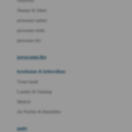
Sunscreen
London Taxi
Shampo & Sabun
Love To Dream
perawatan rambut
perawatan mulut
M
perawatan diri
Magformers
Mama's Choice
perawatan ibu
Mamas&Papas
kesehatan & kebersihan
Mamaway
Tissue basah
Maxi Cosi
Laundry & Cleaning
Megabloks
Medical
Micro
Air Purifier & Humidifier
MiDeer
Mimi & Lula
potty