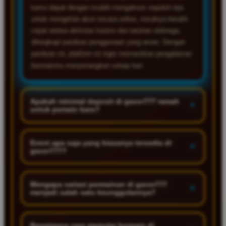
kamu dapat dengan mudah mengakses sepuluh tips
untuk mengelola akun secara online, misalnya beralih
cepat antara aktivitas kasino dan taruhan olahraga,
dilengkapi panduan penggunaan yang aman. Dengan
panduan ini, platform ini ingin memastikan pengalaman
bermainmu menyenangkan setiap hari.
Apakah minimal deposit di gacor777 ramah
+
untuk pemain baru?
Setelah kamu mendaftar sebagai anggota baru, kamu
bisa menggunakan platform ini secara efektif. Misalnya,
Event apa saja yang biasanya tersedia di
+
gacor777?
kamu bisa browsing berbagai macam permainan seperti
kasino, slots, bola, atau bingo. Untuk mendapatkan
Setelah register sebagai anggota baru, kamu bisa
pengalaman bermain yang lebih optimal, coba
menggunakan tips untuk menavigasi beragam
Mengapa variasi permainan di gacor777
perhatikan tips dan strategi yang tersedia. Platform ini
+
menjadi salah satu keunggulannya?
permainan yang tersedia, contohnya dengan memilih
juga menyediakan panduan untuk mengelola akunmu
game slot yang menawarkan poin tinggi atau mencoba
dengan baik. Bagi pemain baru, kamu dapat mengikuti
Setelah mendaftar sebagai anggota, Anda dapat
permainan meja baru untuk mengoptimalkan
sepuluh cara praktis untuk mengoptimalkan
menggunakan berbagai tips untuk memaksimalkan
Bagaimana cara memulai bermain di