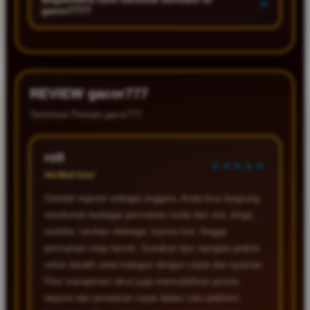
strateginya. Platform ini juga menyediakan strategi
+
penggunaan platform, misalnya dengan cara cepat
gacor777?
pengalaman Anda dengan platform. Misalnya, pelajari
khusus untuk penggunaan bingo dan taruhan olahraga,
beralih antar kategori permainan sesuai minatmu.
cara menavigasi beragam pilihan game seperti slot dan
misalnya dengan menganalisis peringkat permainan
Setelah pendaftaran selesai, anggota baru dapat
Selain itu, kamu bisa memanfaatkan fitur-fitur online
permainan meja untuk menemukan yang sesuai dengan
untuk membuat keputusan yang lebih tepat. Selain itu,
memanfaatkan tips agar pengalaman platform semakin
yang tersedia seperti cek update terbaru dan tips untuk
preferensi Anda. Selain itu, platforms ini menyediakan
kamu bisa mempelajari sepuluh tips untuk mengelola
optimal. Misalnya, selain memilih permainan yang
deposit dan penarikan yang lebih cepat dan aman.
strategi untuk pengelolaan akun berupa tips seperti
akun secara efektif, seperti beralih cepat antar kategori
sesuai dengan tingkat keahlian, juga tersedia strategi
cepat beralih antar kategori permainan, baik kasino atau
REVIEW gacor777
permainan kasino dan aktivitas olahraga, serta
untuk pengelolaan poin yang efektif dalam berbagai
olahraga, dengan sistem keamanan terjamin. Dalam
memastikan keamanan dalam proses deposit dan
Testimoni Pemain gacor777.
kategori seperti slot, bingo dan permainan meja. Untuk
navigasi platform, Anda bisa mengikuti sepuluh cara
penarikan. Dengan menggunakan platform ini, kamu
memaksimalkan aktivitas olahraga, pengguna bisa
praktis untuk meningkatkan pengalaman bermain,
dapat mendapatkan pengalaman bermain yang lebih
mempelajari tips analisis peringkat tim atau memeriksa
seperti mempelajari cara memeriksa pembaruan
dina
penuh tantangan dan menyenangkan.
pembaruan berita terbaru dalam dunia olahraga. Jangan
★★★★★
permainan terbaru atau tips untuk deposit dan
Verified User
lupa, platform ini menyediakan tips untuk mengelola
penarikan yang lebih cepat. Ingat, dengan memahami
akun dengan aman, seperti cara cepat beralih antara
Setelah mendaftar sebagai anggota, anda bisa
platform ini—dari fitur manajemen akun hingga strategi
game casino, tarutan sports, dan aktivitas lain.
memanfaatkan tips untuk menavigasi berbagai macam
dalam pemilihan game—Anda dapat menjadikan setiap
permainan, misalnya memilih permainan slot gratis
sesi bermain lebih menyenangkan dan bermanfaat.
atau meja yang menawarkan poin tinggi. Platform ini
juga menyediakan strategi untuk penggunaan efektif
bingo dan taruhan olahraga, seperti menganalisis
peringkat pertandingan dan skor tim untuk membuat