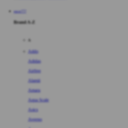
gacor777
Brand A-Z
A
Addo
Adidas
Airfree
Alamii
Amara
Aqua Scale
Asics
Aveeno