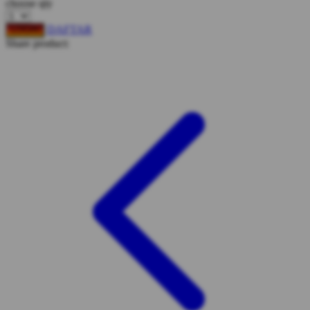
choose qty
Squishmallows
DAFTAR
LOGIN
Starbooks
Share product:
Stick-O
Stokke
Sudocrem
Sumimo
Sunnylife
Sun-Staches
Swimava
T
Tommee Tippee
Trunki
Tutti Bambini