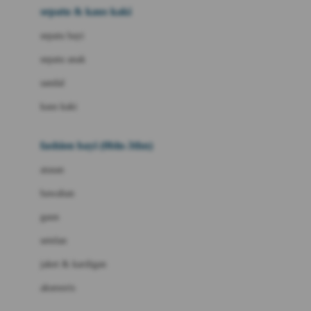
Beauty Barn
sepatu & kaus kaki
Bio Oil
sepatu bayi
Biolane
sepatu anak
Bite Fighters
sandal
Bizzi Growin
kaus kaki
Blackmores
fashion bayi (0bln-3thn)
Blooming Marvellous
atasan
Bonnels
bawahan
Bravado
gaun
Bruder
setelan
Brush Baby
jaket & kardigan
Buds Organics
aksesoris
Bugaboo