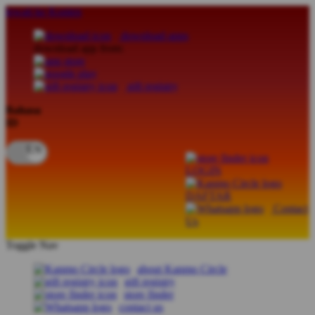
lewati ke Konten
download apps
download app from:
gift registry
Bahasa
ID
LOGIN
DAFTAR
Contact
Us
Toggle Nav
about Kanmo Circle
gift registry
store finder
contact us