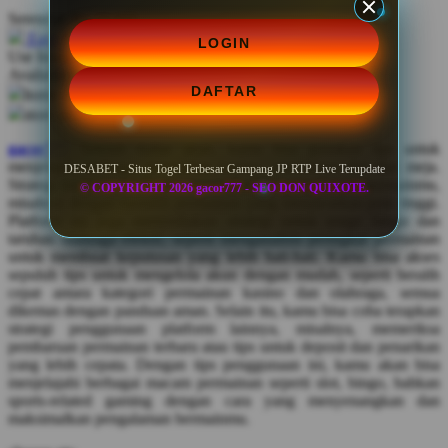
Serendah
Rp 10.000
Q
Earn
1.000.000
-
100.000.000
Bonus
LOGIN
Use Installment Options from
.
Laarn more
QV Baby
Available for :
DAFTAR
home delivery
store pickup
R
gacor777
Setelah daftar akun, kamu bisa gunakan tips untuk
Real Shades
menjelajah berbagai permainan kasino, contohnya slot dan meja.
DESABET - Situs Togel Terbesar Gampang JP RTP Live Terupdate
Strategi ini bisa membantu meningkatkan pengalaman bermainmu,
Red Castle
© COPYRIGHT 2026 gacor777 - SEO DON QUIXOTE.
misalnya dengan memilih permainan yang menawarkan poin tinggi.
Platform ini juga menyediakan strategi untuk usage bingo dan
Ribbon Madness
taruhan olahraga efektif, seperti menganalisis peringkat permainan
untuk membuat keputusan yang lebih hati-hati. Kamu bisa akses
S
sepuluh tips untuk mengelola akun dengan mudah, seperti beralih
cepat antara kategori permainan kasino dan olahraga, semua
Sebamed
dikemas dengan panduan aman. Selain itu, kamu bisa coba terapkan
strategi penggunaan platform lainnya, misalnya, memeriksa
Silver Cross
pembaruan permainan terbaru atau tips untuk deposit dan penarikan
yang lebih cepata. Dengan tips penggunaan ini, kamu akan bisa
Simply Idea
menjelajahi berbagai macam permainan seperti slot, bingo, bahkan
sports-related gaming dengan cara yang menyenangkan dan
Skip Hop
maksimalkan pengalaman bermainmu.
Spectra