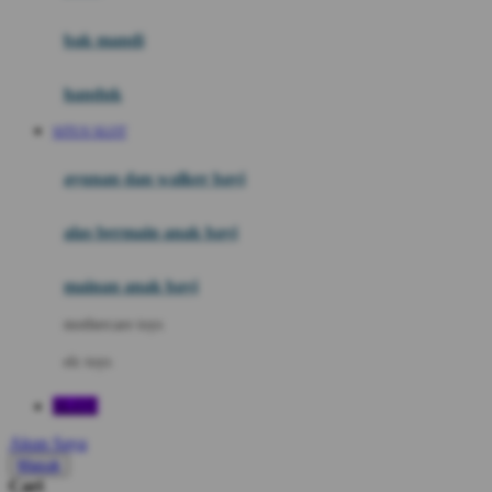
Mini Monkey
Moby
bak mandi
Momami
handuk
Mothercare
SITUS SLOT
Mustela
ayunan dan walker bayi
My Buddy Tag
My K
alas bermain anak bayi
N
mainan anak bayi
Naif
mothercare toys
Nike
elc toys
Nordic Natural
SLOT
Nuby
Akun Saya
Nuna
Masuk
Cari