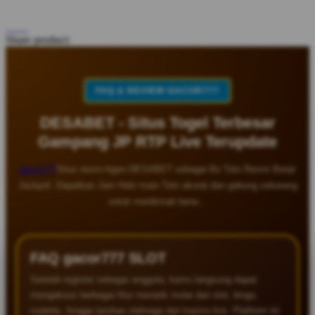
Share product:
FAQ & REVIEW GACOR777
DESABET - Situs Togel Terbesar
Gampang JP RTP Live Terupdate
gacor777
Situs resmi Agen DESABET sebagai Bo Toto Resmi Banjir
Jackpot. Dapatkan Jam Hoki main Toto akurat dan gabung sekarang
untuk menikmati bene...
FAQ gacor777 SLOT
Setelah register sebagai anggota, kamu langsung dapat
mengakses berbagai fitur menarik mulai dari slot, bingo,
roulette, hingga taruhan olahraga dan kasino live. Platform ini