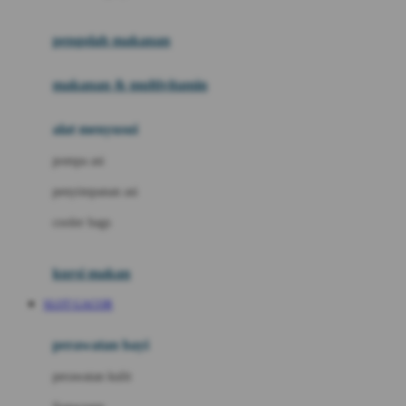
Joie
pengolah makanan
Joolz
Jujube
makanan & multivitamin
K
alat menyusui
Kiddycuts
pompa asi
Kumon
penyimpanan asi
L
cooler bags
Leapfrog
kursi makan
Leclerc
SLOT GACOR
Lee Vierra
Lillebaby
perawatan bayi
Little Bird Told Me
perawatan kulit
Little Miss Janis