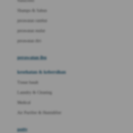
Sunscreen
London Taxi
Shampo & Sabun
Love To Dream
perawatan rambut
perawatan mulut
M
perawatan diri
Magformers
Mama's Choice
perawatan ibu
Mamas&Papas
kesehatan & kebersihan
Mamaway
Tissue basah
Maxi Cosi
Laundry & Cleaning
Megabloks
Medical
Micro
Air Purifier & Humidifier
MiDeer
Mimi & Lula
potty