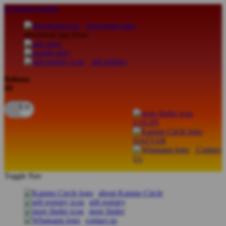
lewati ke Konten
download apps
download app from:
gift registry
Bahasa
ID
LOGIN
DAFTAR
Contact
Us
Toggle Nav
about Kanmo Circle
gift registry
store finder
contact us