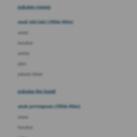
Buggygear
pakaian renang
Bumkins
anak laki-laki (18bln-8thn)
C
atasan
Cetaphil
bawahan
Chicco
setelan
Childlife
jaket
Clevamama
pakaian dalam
Cocolatte
Cottonseeds
pakaian ibu hamil
Cozy N Safe
anak perempuan (18bln-8thn)
Crane
atasan
Cybex
bawahan
D