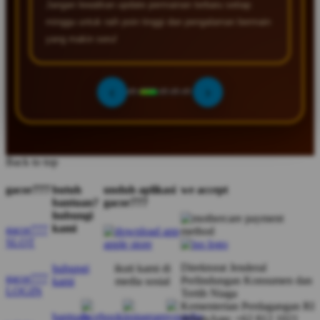
keputusan yang lebih bijak dalam bertaruh. Pengguna
dapat dengan mudah mengakses sepuluh tips untuk
mengelola akun mereka, seperti cara beralih cepat
antara kategori casino dan olahraga lewat aplikasi,
serta panduan tentang keamanan saat bermain. Ada
pula tips untuk deposit, penghasilan poin, atau
withdraw yang lebih efisien, serta update permainan
terbaru yang bisa dicoba secara gratis. Dengan tips
penggunaan yang tersedia, platform ini bertujuan
menjadikan pengalaman dalam menjelajahi berbagai
macam permainan seperti slot, bingo, dan taruhan
olahraga menjadi lebih mudah dan menyenangkan bagi
setiap penggunannya.
‹
›