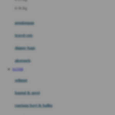
Felt So Sweet
0-36 Kg
Fisher Price
Flipper
gendongan
Friends Of Sally
travel cots
G
diaper bags
Gb
Geko
aksesoris
Graco
SLOT88
Gund
selimut
H
bantal & sprei
Habbie
Haenim
ranjang bayi & balita
Happy Horse