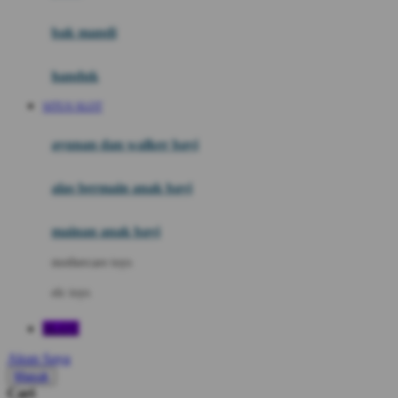
Mini Monkey
Moby
bak mandi
Momami
handuk
Mothercare
SITUS SLOT
Mustela
ayunan dan walker bayi
My Buddy Tag
My K
alas bermain anak bayi
N
mainan anak bayi
Naif
mothercare toys
Nike
elc toys
Nordic Natural
SLOT
Nuby
Akun Saya
Nuna
Masuk
Cari