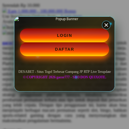
Serendah
Rp 10.000
Q
Earn
1.000.000
-
100.000.000
Bonus
Use Installment Options from
.
Laarn more
QV Baby
Available for :
home delivery
store pickup
R
LOGIN
gacor777
Setelah daftar akun, kamu bisa gunakan tips untuk
Real Shades
menjelajah berbagai permainan kasino, contohnya slot dan meja.
DAFTAR
Strategi ini bisa membantu meningkatkan pengalaman bermainmu,
Red Castle
misalnya dengan memilih permainan yang menawarkan poin tinggi.
Platform ini juga menyediakan strategi untuk usage bingo dan
Ribbon Madness
taruhan olahraga efektif, seperti menganalisis peringkat permainan
DESABET - Situs Togel Terbesar Gampang JP RTP Live Terupdate
untuk membuat keputusan yang lebih hati-hati. Kamu bisa akses
S
© COPYRIGHT 2026 gacor777 - SEO DON QUIXOTE.
sepuluh tips untuk mengelola akun dengan mudah, seperti beralih
cepat antara kategori permainan kasino dan olahraga, semua
Sebamed
dikemas dengan panduan aman. Selain itu, kamu bisa coba terapkan
strategi penggunaan platform lainnya, misalnya, memeriksa
Silver Cross
pembaruan permainan terbaru atau tips untuk deposit dan penarikan
yang lebih cepata. Dengan tips penggunaan ini, kamu akan bisa
Simply Idea
menjelajahi berbagai macam permainan seperti slot, bingo, bahkan
sports-related gaming dengan cara yang menyenangkan dan
Skip Hop
maksimalkan pengalaman bermainmu.
Spectra