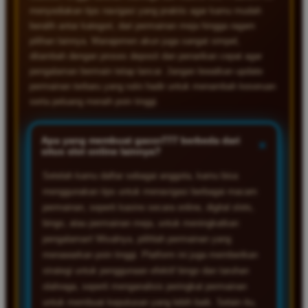
menyediakan tips navigasi yang praktis agar kamu mudah
beralih antar kategori, dari permainan meja hingga ragam
pilihan lainnya. Manajemen akun juga sangat simpel,
ditambah dengan proses deposit dan penarikan cepat agar
pengalaman bermain tetap lancar. Jangan lewatkan update
permainan terbaru yang rutin hadir untuk menambah keseruan
serta peluang meraih poin tinggi.
Apa yang membuat gacor777 berbeda dari
+
situs slot online lainnya?
Setelah kamu daftar sebagai anggota, kamu bisa
menggunakan tips untuk menavigasi berbagai macam
permainan, seperti kasino secara online, digital slots,
bingo, atau permainan meja, untuk meningkatkan
pengalaman! Misalnya, pilihlah permainan yang
menawarkan poin tinggi. Platform ini juga memberikan
strategi untuk penggunaan efektif bingo dan taruhan
olahraga, seperti menganalisis peringkat permainan
untuk membuat keputusan yang lebih baik. Selain itu,