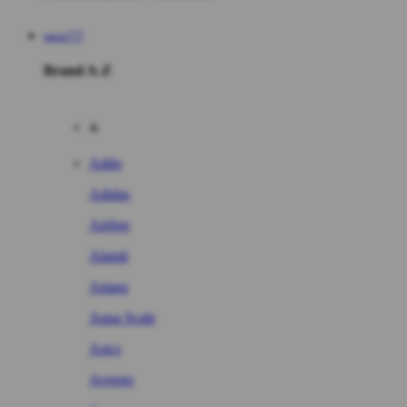
gacor777
Brand A-Z
A
Addo
Adidas
Airfree
Alamii
Amara
Aqua Scale
Asics
Aveeno