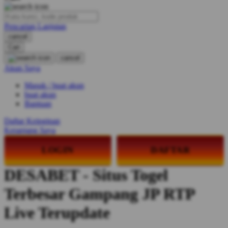
O
Pencarian Lanjutan
Oh Ma Grain
cancel
Okiedog
Cari
cancel
P
Akun Saya
Masuk / buat akun
Peachy
buat akun
Phil & Ted's
Bantuan
Philips Avent
Daftar Keinginan
Keranjang Saya
Pigeon
LOGIN
DAFTAR
Playgro
DESABET - Situs Togel
Poled Global
Terbesar Gampang JP RTP
Ponycycle
Puma
Live Terupdate
Pureats