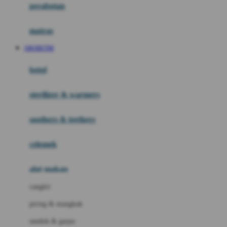
perabotan
Happy Tummy
Hauck
matras
Havaianas
SBOBET88
Hegen
botol
Hot Wheels
sterilizer & warmers
Hybrid
soothers & teethers
I
Inlacta DHA
celemek
Interlac
alat makan
Ivenet
cangkir
J
piring & mangkuk
Jack N Jill
sendok & garpu