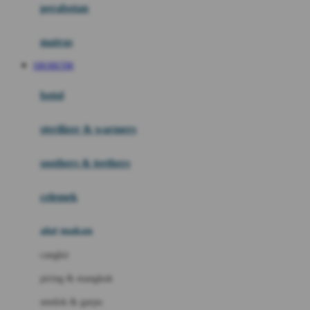
perabotan
Happy Tummy
Hauck
matras
Havaianas
SBOBET88
Hegen
botol
Hot Wheels
sterilizer & warmers
Hybrid
soothers & teethers
I
Inlacta DHA
celemek
Interlac
alat makan
Ivenet
cangkir
J
piring & mangkuk
Jack N Jill
sendok & garpu