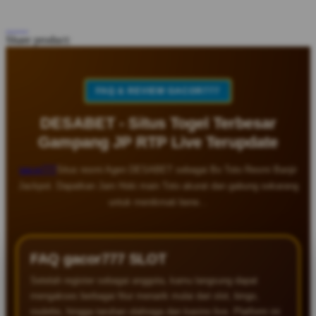
Share product:
FAQ & REVIEW GACOR777
DESABET - Situs Togel Terbesar
Gampang JP RTP Live Terupdate
gacor777
Situs resmi Agen DESABET sebagai Bo Toto Resmi Banjir
Jackpot. Dapatkan Jam Hoki main Toto akurat dan gabung sekarang
untuk menikmati bene...
FAQ gacor777 SLOT
Setelah register sebagai anggota, kamu langsung dapat
mengakses berbagai fitur menarik mulai dari slot, bingo,
roulette, hingga taruhan olahraga dan kasino live. Platform ini