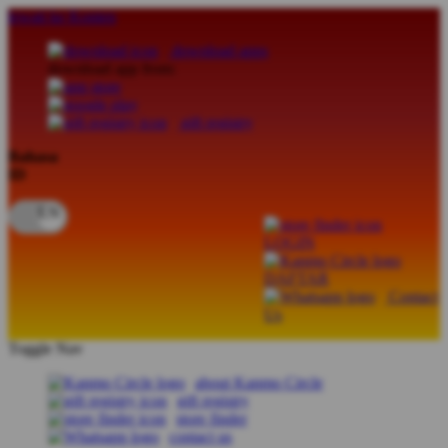
lewati ke Konten
download apps
download app from:
gift registry
Bahasa
ID
LOGIN
DAFTAR
Contact
Us
Toggle Nav
about Kanmo Circle
gift registry
store finder
contact us