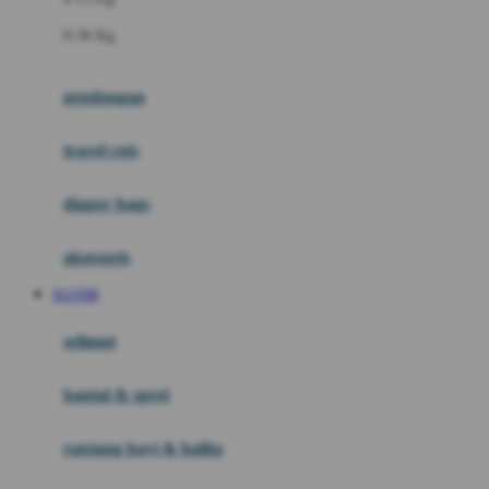
Felt So Sweet
0-36 Kg
Fisher Price
Flipper
gendongan
Friends Of Sally
travel cots
G
diaper bags
Gb
Geko
aksesoris
Graco
SLOT88
Gund
selimut
H
bantal & sprei
Habbie
Haenim
ranjang bayi & balita
Happy Horse