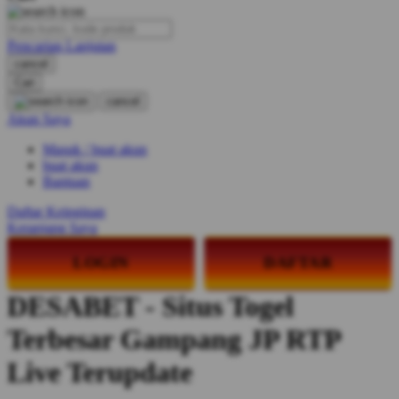
O
Pencarian Lanjutan
Oh Ma Grain
cancel
Okiedog
Cari
cancel
P
Akun Saya
Masuk / buat akun
Peachy
buat akun
Phil & Ted's
Bantuan
Philips Avent
Daftar Keinginan
Keranjang Saya
Pigeon
LOGIN
DAFTAR
Playgro
DESABET - Situs Togel
Poled Global
Terbesar Gampang JP RTP
Ponycycle
Puma
Live Terupdate
Pureats