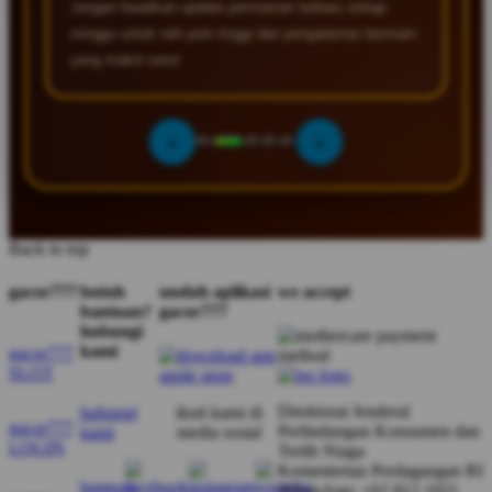
keputusan yang lebih bijak dalam bertaruh. Pengguna
dapat dengan mudah mengakses sepuluh tips untuk
mengelola akun mereka, seperti cara beralih cepat
antara kategori casino dan olahraga lewat aplikasi,
serta panduan tentang keamanan saat bermain. Ada
pula tips untuk deposit, penghasilan poin, atau
withdraw yang lebih efisien, serta update permainan
terbaru yang bisa dicoba secara gratis. Dengan tips
penggunaan yang tersedia, platform ini bertujuan
menjadikan pengalaman dalam menjelajahi berbagai
macam permainan seperti slot, bingo, dan taruhan
olahraga menjadi lebih mudah dan menyenangkan bagi
setiap penggunannya.
‹
›