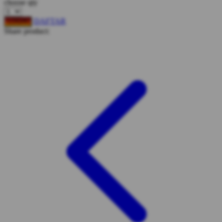
choose qty
Squishmallows
DAFTAR
LOGIN
Starbooks
Share product:
Stick-O
Stokke
Sudocrem
Sumimo
Sunnylife
Sun-Staches
Swimava
T
Tommee Tippee
Trunki
Tutti Bambini