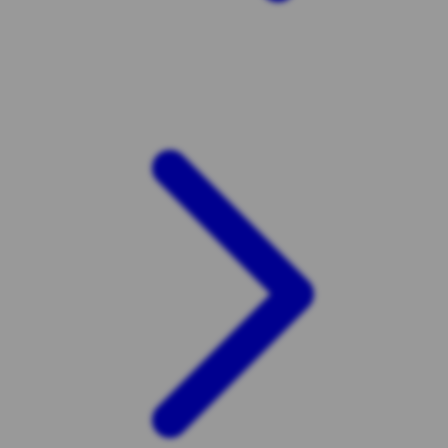
Twistshake
TY Toys
U
V
Veja
Vitaflow
Vtech
W
Waterland
Wellness