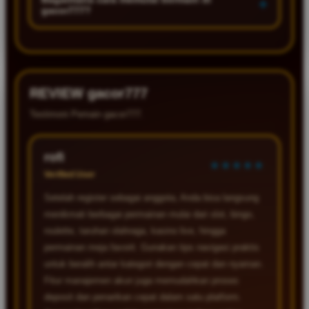
strateginya. Platform ini juga menyediakan strategi
+
penggunaan platform, misalnya dengan cara cepat
gacor777?
pengalaman Anda dengan platform. Misalnya, pelajari
khusus untuk penggunaan bingo dan taruhan olahraga,
beralih antar kategori permainan sesuai minatmu.
cara menavigasi beragam pilihan game seperti slot dan
misalnya dengan menganalisis peringkat permainan
Setelah pendaftaran selesai, anggota baru dapat
Selain itu, kamu bisa memanfaatkan fitur-fitur online
permainan meja untuk menemukan yang sesuai dengan
untuk membuat keputusan yang lebih tepat. Selain itu,
memanfaatkan tips agar pengalaman platform semakin
yang tersedia seperti cek update terbaru dan tips untuk
preferensi Anda. Selain itu, platforms ini menyediakan
kamu bisa mempelajari sepuluh tips untuk mengelola
optimal. Misalnya, selain memilih permainan yang
deposit dan penarikan yang lebih cepat dan aman.
strategi untuk pengelolaan akun berupa tips seperti
akun secara efektif, seperti beralih cepat antar kategori
sesuai dengan tingkat keahlian, juga tersedia strategi
cepat beralih antar kategori permainan, baik kasino atau
REVIEW gacor777
permainan kasino dan aktivitas olahraga, serta
untuk pengelolaan poin yang efektif dalam berbagai
olahraga, dengan sistem keamanan terjamin. Dalam
memastikan keamanan dalam proses deposit dan
Testimoni Pemain gacor777.
kategori seperti slot, bingo dan permainan meja. Untuk
navigasi platform, Anda bisa mengikuti sepuluh cara
penarikan. Dengan menggunakan platform ini, kamu
memaksimalkan aktivitas olahraga, pengguna bisa
praktis untuk meningkatkan pengalaman bermain,
dapat mendapatkan pengalaman bermain yang lebih
mempelajari tips analisis peringkat tim atau memeriksa
seperti mempelajari cara memeriksa pembaruan
dina
penuh tantangan dan menyenangkan.
pembaruan berita terbaru dalam dunia olahraga. Jangan
★★★★★
permainan terbaru atau tips untuk deposit dan
Verified User
lupa, platform ini menyediakan tips untuk mengelola
penarikan yang lebih cepat. Ingat, dengan memahami
akun dengan aman, seperti cara cepat beralih antara
Setelah mendaftar sebagai anggota, anda bisa
platform ini—dari fitur manajemen akun hingga strategi
game casino, tarutan sports, dan aktivitas lain.
memanfaatkan tips untuk menavigasi berbagai macam
dalam pemilihan game—Anda dapat menjadikan setiap
permainan, misalnya memilih permainan slot gratis
sesi bermain lebih menyenangkan dan bermanfaat.
atau meja yang menawarkan poin tinggi. Platform ini
juga menyediakan strategi untuk penggunaan efektif
bingo dan taruhan olahraga, seperti menganalisis
peringkat pertandingan dan skor tim untuk membuat