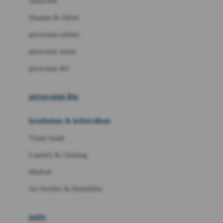
Sunscreen
London Taxi
Shampo & Sabun
Love To Dream
perawatan rambut
perawatan mulut
M
perawatan diri
Magformers
Mama's Choice
perawatan ibu
Mamas&Papas
kesehatan & kebersihan
Mamaway
Tissue basah
Maxi Cosi
Laundry & Cleaning
Megabloks
Medical
Micro
Air Purifier & Humidifier
MiDeer
Mimi & Lula
potty