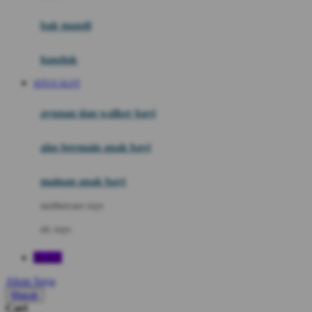
Mini Monkey
Moby
bak mandi
Momami
handuk
Mothercare
SITUS SLOT
Mustela
ayunan dan walker bayi
My Buddy Tag
My K
alas bermain anak bayi
N
mainan anak bayi
Naif
mothercare toys
Nike
elc toys
Nordic Natural
SLOT
Nuby
Akun Saya
Nuna
Masuk
Cari