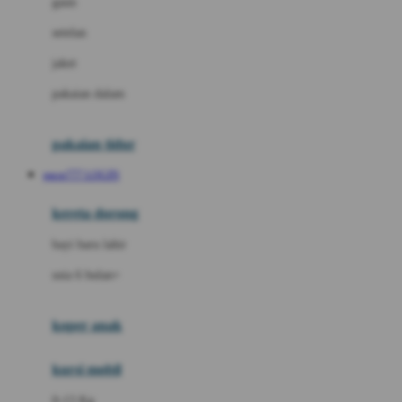
gaun
Dae Organics
setelan
Docare
jaket
Doona
pakaian dalam
Down To Earth
Drew
pakaian tidur
Dr. Brown's
gacor777 LOGIN
E
kereta dorong
ELC
bayi baru lahir
Ergobaby
usia 6 bulan+
Expert Care
koper anak
Ezyroller
kursi mobil
F
0-13 Kg