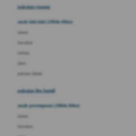
Buggygear
pakaian renang
Bumkins
anak laki-laki (18bln-8thn)
C
atasan
Cetaphil
bawahan
Chicco
setelan
Childlife
jaket
Clevamama
pakaian dalam
Cocolatte
Cottonseeds
pakaian ibu hamil
Cozy N Safe
anak perempuan (18bln-8thn)
Crane
atasan
Cybex
bawahan
D