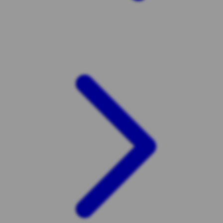
Twistshake
TY Toys
U
V
Veja
Vitaflow
Vtech
W
Waterland
Wellness