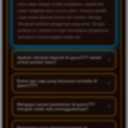
kamu dapat dengan mudah mengakses sepuluh tips
untuk mengelola akun secara online, misalnya beralih
cepat antara aktivitas kasino dan taruhan olahraga,
dilengkapi panduan penggunaan yang aman. Dengan
panduan ini, platform ini ingin memastikan pengalaman
bermainmu menyenangkan setiap hari.
Apakah minimal deposit di gacor777 ramah
+
untuk pemain baru?
Setelah kamu mendaftar sebagai anggota baru, kamu
bisa menggunakan platform ini secara efektif. Misalnya,
Event apa saja yang biasanya tersedia di
+
gacor777?
kamu bisa browsing berbagai macam permainan seperti
kasino, slots, bola, atau bingo. Untuk mendapatkan
Setelah register sebagai anggota baru, kamu bisa
pengalaman bermain yang lebih optimal, coba
menggunakan tips untuk menavigasi beragam
Mengapa variasi permainan di gacor777
perhatikan tips dan strategi yang tersedia. Platform ini
+
menjadi salah satu keunggulannya?
permainan yang tersedia, contohnya dengan memilih
juga menyediakan panduan untuk mengelola akunmu
game slot yang menawarkan poin tinggi atau mencoba
dengan baik. Bagi pemain baru, kamu dapat mengikuti
Setelah mendaftar sebagai anggota, Anda dapat
permainan meja baru untuk mengoptimalkan
sepuluh cara praktis untuk mengoptimalkan
menggunakan berbagai tips untuk memaksimalkan
Bagaimana cara memulai bermain di