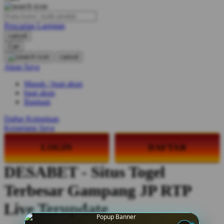
O
Pencarian Lanjutan
Oh Ma Grain
cancel
Okiedog
Cari
cancel
P
Akun Saya
Masuk / buat akun
Peachy
buat akun
Phil & Ted's
Bantuan
Philips Avent
Daftar Keinginan
Keranjang Saya
Pigeon
LOGIN
DAFTAR
Playgro
DESABET - Situs Togel
Poled Global
Terbesar Gampang JP RTP
Ponycycle
Puma
Live Terupdate
Pureats