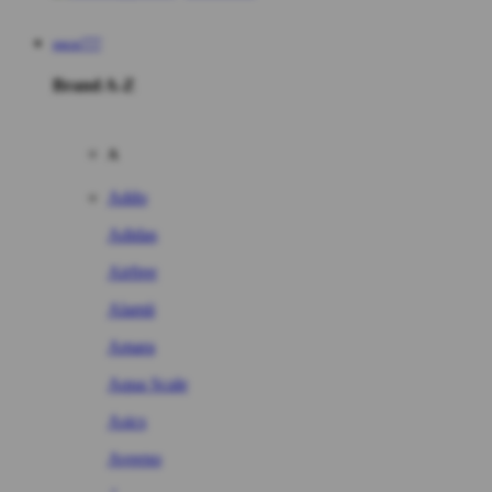
gacor777
Brand A-Z
A
Addo
Adidas
Airfree
Alamii
Amara
Aqua Scale
Asics
Aveeno