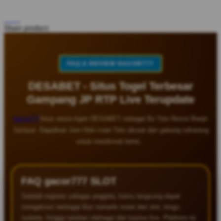
Share product:
FAQ & REVIEW GACOR777
DESABET - Situs Togel Terbesar
Gampang JP RTP Live Terupdate
gacor777
Situs resmi Agen DESABET sebagai Bo Toto Resmi Banjir
Jackpot. Dapatkan Jam Hoki main Toto akurat dan gabung sekarang
untuk menikmati bene...
FAQ gacor777 SLOT
Setelah register sebagai anggota, kamu langsung dapat
mengakses berbagai fitur menarik mulai dari slot, bingo,
roulette, hingga taruhan olahraga dan kasino live. Platform ini