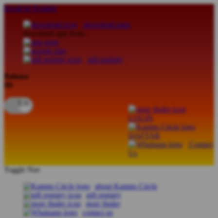
lewati ke Konten
download apps
download app from:
gift registry
Bahasa
ID
LOGIN
DAFTAR
Contact
Us
Toggle Nav
about Kanmo Circle
gift registry
store finder
contact us