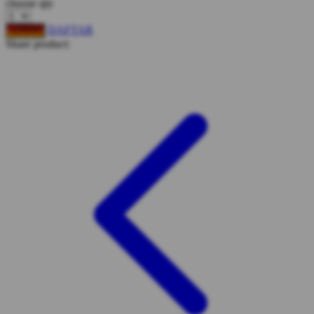
choose qty
Squishmallows
DAFTAR
LOGIN
Starbooks
Share product:
Stick-O
Stokke
Sudocrem
Sumimo
Sunnylife
Sun-Staches
Swimava
T
Tommee Tippee
Trunki
Tutti Bambini