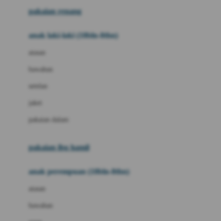
Buggygear
pakaian renang
Bumkins
anak laki-laki (18bln-8thn)
C
atasan
Cetaphil
bawahan
Chicco
setelan
Childlife
jaket
Clevamama
pakaian dalam
Cocolatte
Cottonseeds
pakaian ibu hamil
Cozy N Safe
anak perempuan (18bln-8thn)
Crane
atasan
Cybex
bawahan
D