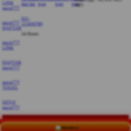
Back to top
gacor777
butuh
unduh aplikasi
we accept
bantuan?
gacor777
hubungi
kami
gacor777
SLOT
Direktorat Jenderal
hubungi
ikuti kami di
gacor777
Perlindungan Konsumen dan
kami
media sosial
LOGIN
Tertib Niaga
Kementerian Perdagangan RI
bantuan
WhatsApp: +62 812 1021
LINK
dan faq
3625
gacor777
021-
gacor777
123456789
DAFTAR
24 Hours
gacor777
LINK
PROMO