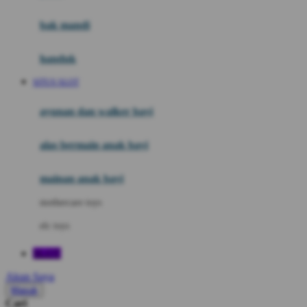
Mini Monkey
Moby
bak mandi
Momami
handuk
Mothercare
SITUS SLOT
Mustela
ayunan dan walker bayi
My Buddy Tag
My K
alas bermain anak bayi
N
mainan anak bayi
Naif
mothercare toys
Nike
elc toys
Nordic Natural
SLOT
Nuby
Akun Saya
Nuna
Masuk
Cari