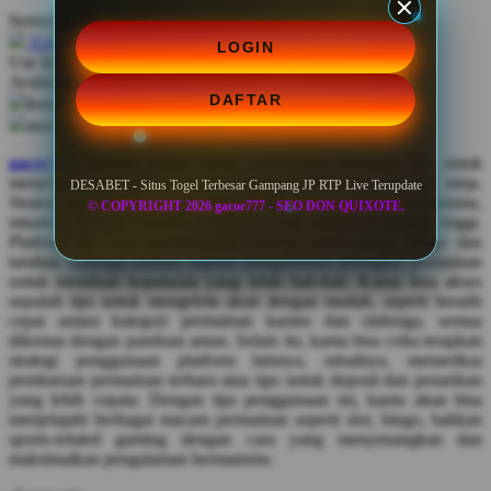
Serendah
Rp 10.000
Q
Earn
1.000.000
-
100.000.000
Bonus
LOGIN
Use Installment Options from
.
Laarn more
QV Baby
Available for :
DAFTAR
home delivery
store pickup
R
gacor777
Setelah daftar akun, kamu bisa gunakan tips untuk
Real Shades
menjelajah berbagai permainan kasino, contohnya slot dan meja.
DESABET - Situs Togel Terbesar Gampang JP RTP Live Terupdate
Strategi ini bisa membantu meningkatkan pengalaman bermainmu,
Red Castle
© COPYRIGHT 2026 gacor777 - SEO DON QUIXOTE.
misalnya dengan memilih permainan yang menawarkan poin tinggi.
Platform ini juga menyediakan strategi untuk usage bingo dan
Ribbon Madness
taruhan olahraga efektif, seperti menganalisis peringkat permainan
untuk membuat keputusan yang lebih hati-hati. Kamu bisa akses
S
sepuluh tips untuk mengelola akun dengan mudah, seperti beralih
cepat antara kategori permainan kasino dan olahraga, semua
Sebamed
dikemas dengan panduan aman. Selain itu, kamu bisa coba terapkan
strategi penggunaan platform lainnya, misalnya, memeriksa
Silver Cross
pembaruan permainan terbaru atau tips untuk deposit dan penarikan
yang lebih cepata. Dengan tips penggunaan ini, kamu akan bisa
Simply Idea
menjelajahi berbagai macam permainan seperti slot, bingo, bahkan
sports-related gaming dengan cara yang menyenangkan dan
Skip Hop
maksimalkan pengalaman bermainmu.
Spectra