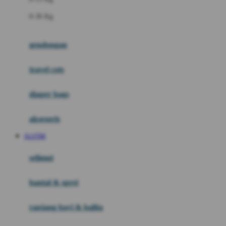
Felt So Sweet
0-36 Kg
Fisher Price
Flipper
gendongan
Friends Of Sally
travel cots
G
diaper bags
Gb
Geko
aksesoris
Graco
SLOT88
Gund
selimut
H
bantal & sprei
Habbie
Haenim
ranjang bayi & balita
Happy Horse