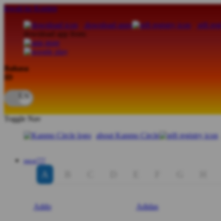
lewati ke Konten
download apps
gift reg
download app from:
Bahasa
ID
Toggle Nav
about Kanmo Circle
gacor777
A
B
C
D
E
F
G
H
Addo
Adidas