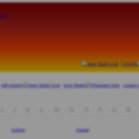
istry
LOGIN
gift registry
store finder
contact 
I
J
K
L
M
N
O
P
Q
R
Airfree
Alamii