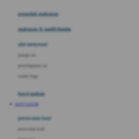
Joie
pengolah makanan
Joolz
Jujube
makanan & multivitamin
K
alat menyusui
Kiddycuts
pompa asi
Kumon
penyimpanan asi
L
cooler bags
Leapfrog
kursi makan
Leclerc
SLOT GACOR
Lee Vierra
Lillebaby
perawatan bayi
Little Bird Told Me
perawatan kulit
Little Miss Janis