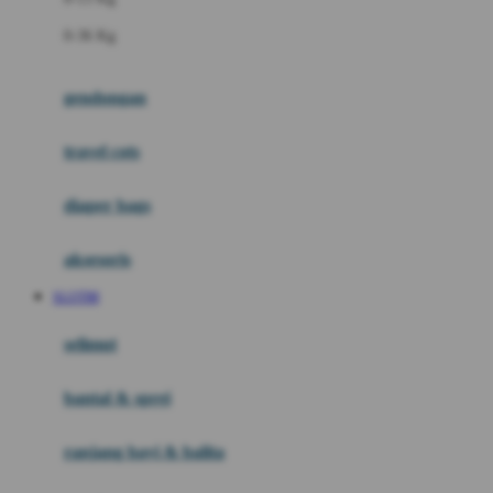
Felt So Sweet
0-36 Kg
Fisher Price
Flipper
gendongan
Friends Of Sally
travel cots
G
diaper bags
Gb
Geko
aksesoris
Graco
SLOT88
Gund
selimut
H
bantal & sprei
Habbie
Haenim
ranjang bayi & balita
Happy Horse