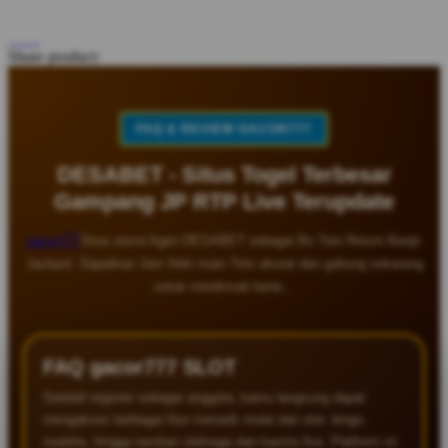
Share product:
FAQ & REVIEW GACOR777
DESABET - Situs Togel Terbesar
Gampang JP RTP Live Terupdate
gacor777
Situs resmi Agen DESABET sebagai Bo Toto Resmi Banjir
Jackpot. Dapatkan Jam Hoki main Toto akurat dan gabung sekarang
untuk menikmati bene...
FAQ gacor777 SLOT
Setelah register sebagai anggota, kamu langsung dapat
mengakses berbagai fitur menarik mulai dari slot, bingo,
roulette, hingga taruhan olahraga dan kasino live. Platform ini