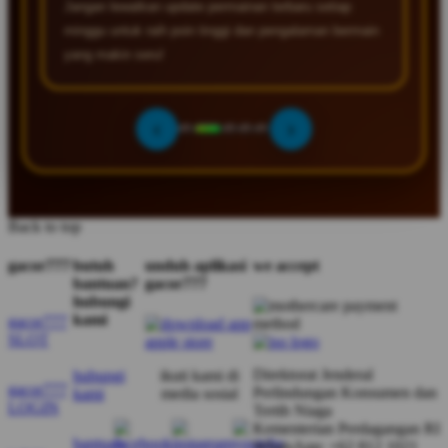
keputusan yang lebih bijak dalam bertaruh. Pengguna
dapat dengan mudah mengakses sepuluh tips untuk
mengelola akun mereka, seperti cara beralih cepat
antara kategori casino dan olahraga lewat aplikasi,
serta panduan tentang keamanan saat bermain. Ada
pula tips untuk deposit, penghasilan poin, atau
withdraw yang lebih efisien, serta update permainan
terbaru yang bisa dicoba secara gratis. Dengan tips
penggunaan yang tersedia, platform ini bertujuan
menjadikan pengalaman dalam menjelajahi berbagai
macam permainan seperti slot, bingo, dan taruhan
olahraga menjadi lebih mudah dan menyenangkan bagi
setiap penggunannya.
‹
›