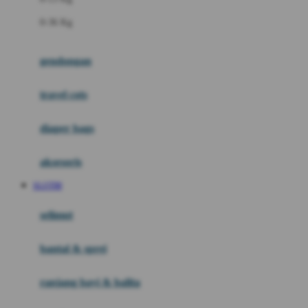
Felt So Sweet
0-36 Kg
Fisher Price
Flipper
gendongan
Friends Of Sally
travel cots
G
diaper bags
Gb
Geko
aksesoris
Graco
SLOT88
Gund
selimut
H
bantal & sprei
Habbie
Haenim
ranjang bayi & balita
Happy Horse