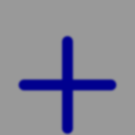
X
Xootz
Y
Yamatoya
Z
Zaxy
Zoggs
0-9
4Moms
59S