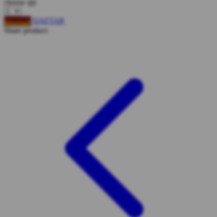
choose qty
Squishmallows
DAFTAR
LOGIN
Starbooks
Share product:
Stick-O
Stokke
Sudocrem
Sumimo
Sunnylife
Sun-Staches
Swimava
T
Tommee Tippee
Trunki
Tutti Bambini