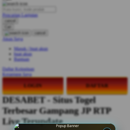
O
Pencarian Lanjutan
Oh Ma Grain
cancel
Okiedog
Cari
cancel
P
Akun Saya
Masuk / buat akun
Peachy
buat akun
Phil & Ted's
Bantuan
Philips Avent
Daftar Keinginan
Keranjang Saya
Pigeon
LOGIN
DAFTAR
Playgro
DESABET - Situs Togel
Poled Global
Terbesar Gampang JP RTP
Ponycycle
Puma
Live Terupdate
Pureats