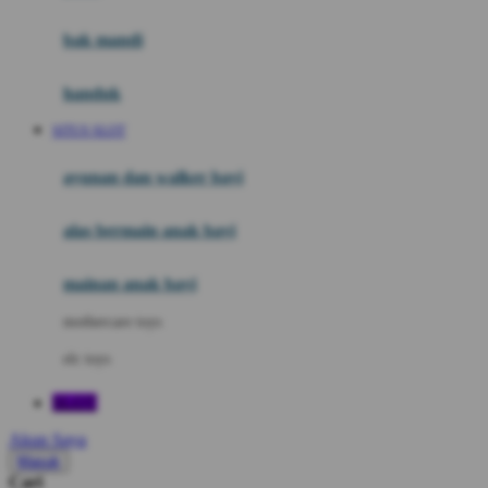
Mini Monkey
Moby
bak mandi
Momami
handuk
Mothercare
SITUS SLOT
Mustela
ayunan dan walker bayi
My Buddy Tag
My K
alas bermain anak bayi
N
mainan anak bayi
Naif
mothercare toys
Nike
elc toys
Nordic Natural
SLOT
Nuby
Akun Saya
Nuna
Masuk
Cari