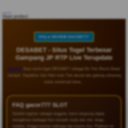
Share product:
FAQ & REVIEW GACOR777
DESABET - Situs Togel Terbesar
Gampang JP RTP Live Terupdate
gacor777
Situs resmi Agen DESABET sebagai Bo Toto Resmi Banjir
Jackpot. Dapatkan Jam Hoki main Toto akurat dan gabung sekarang
untuk menikmati bene...
FAQ gacor777 SLOT
Setelah register sebagai anggota, kamu langsung dapat
mengakses berbagai fitur menarik mulai dari slot, bingo,
roulette, hingga taruhan olahraga dan kasino live. Platform ini