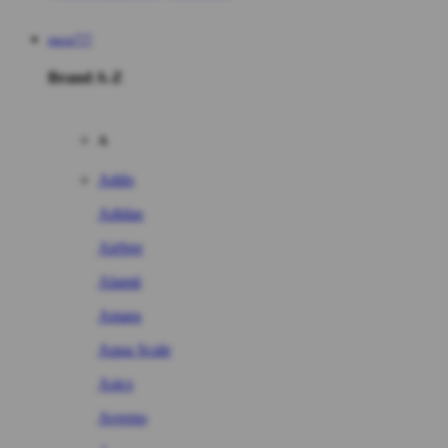
gacor777
Brand A-Z
A
Addo
Adidas
Airfree
Alamii
Amara
Aqua Scale
Asics
Aveeno