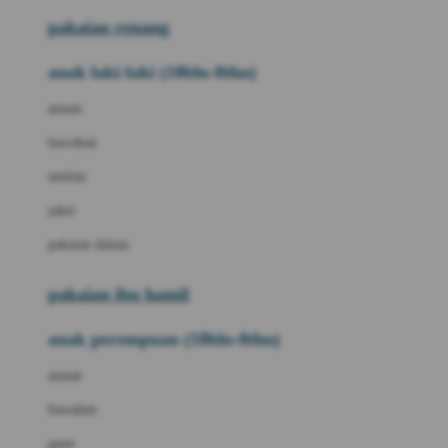
pakaian renang
anak laki-laki (18bln-8thn)
atasan
bawahan
setelan
jaket
pakaian dalam
pakaian ibu hamil
anak perempuan (18bln-8thn)
atasan
bawahan
gaun