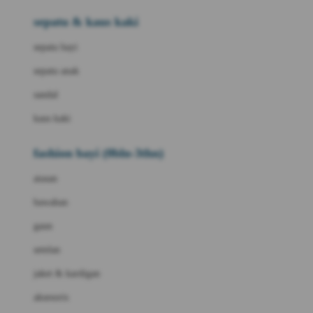
sepatu & kaus kaki
sepatu bayi
sepatu anak
sandal
kaus kaki
fashion bayi (0bln-3thn)
atasan
bawahan
gaun
setelan
jaket & kardigan
aksesoris