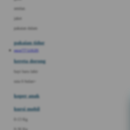
setelan
jaket
pakaian dalam
pakaian tidur
gacor777 LOGIN
kereta dorong
bayi baru lahir
usia 6 bulan+
koper anak
kursi mobil
0-13 Kg
0-36 Kg