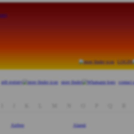
istry
LOGIN
gift registry
store finder
contact 
I
J
K
L
M
N
O
P
Q
R
Airfree
Alamii