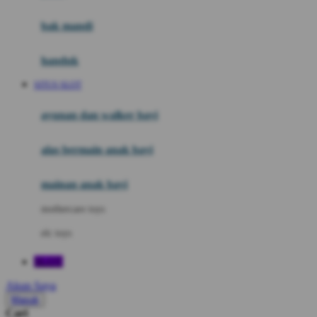
Mini Monkey
Moby
bak mandi
Momami
handuk
Mothercare
SITUS SLOT
Mustela
ayunan dan walker bayi
My Buddy Tag
My K
alas bermain anak bayi
N
mainan anak bayi
Naif
mothercare toys
Nike
elc toys
Nordic Natural
SLOT
Nuby
Akun Saya
Nuna
Masuk
Cari