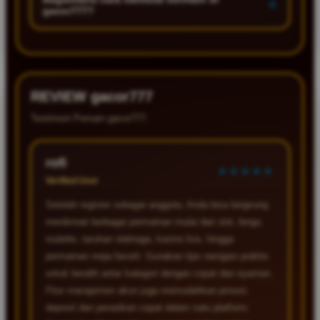
strateginya. Platform ini juga menyediakan strategi
+
penggunaan platform, misalnya dengan cara cepat
gacor777?
pengalaman Anda dengan platform. Misalnya, pelajari
khusus untuk penggunaan bingo dan taruhan olahraga,
beralih antar kategori permainan sesuai minatmu.
cara menavigasi beragam pilihan game seperti slot dan
misalnya dengan menganalisis peringkat permainan
Setelah pendaftaran selesai, anggota baru dapat
Selain itu, kamu bisa memanfaatkan fitur-fitur online
permainan meja untuk menemukan yang sesuai dengan
untuk membuat keputusan yang lebih tepat. Selain itu,
memanfaatkan tips agar pengalaman platform semakin
yang tersedia seperti cek update terbaru dan tips untuk
preferensi Anda. Selain itu, platforms ini menyediakan
kamu bisa mempelajari sepuluh tips untuk mengelola
optimal. Misalnya, selain memilih permainan yang
deposit dan penarikan yang lebih cepat dan aman.
strategi untuk pengelolaan akun berupa tips seperti
akun secara efektif, seperti beralih cepat antar kategori
sesuai dengan tingkat keahlian, juga tersedia strategi
cepat beralih antar kategori permainan, baik kasino atau
REVIEW gacor777
permainan kasino dan aktivitas olahraga, serta
untuk pengelolaan poin yang efektif dalam berbagai
olahraga, dengan sistem keamanan terjamin. Dalam
memastikan keamanan dalam proses deposit dan
Testimoni Pemain gacor777.
kategori seperti slot, bingo dan permainan meja. Untuk
navigasi platform, Anda bisa mengikuti sepuluh cara
penarikan. Dengan menggunakan platform ini, kamu
memaksimalkan aktivitas olahraga, pengguna bisa
praktis untuk meningkatkan pengalaman bermain,
dapat mendapatkan pengalaman bermain yang lebih
mempelajari tips analisis peringkat tim atau memeriksa
seperti mempelajari cara memeriksa pembaruan
penuh tantangan dan menyenangkan.
dina
pembaruan berita terbaru dalam dunia olahraga. Jangan
permainan terbaru atau tips untuk deposit dan
lupa, platform ini menyediakan tips untuk mengelola
Verified User
penarikan yang lebih cepat. Ingat, dengan memahami
akun dengan aman, seperti cara cepat beralih antara
platform ini—dari fitur manajemen akun hingga strategi
game casino, tarutan sports, dan aktivitas lain.
dalam pemilihan game—Anda dapat menjadikan setiap
sesi bermain lebih menyenangkan dan bermanfaat.