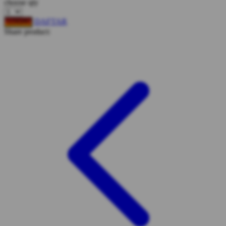
choose qty
Squishmallows
DAFTAR
LOGIN
Starbooks
Share product:
Stick-O
Stokke
Sudocrem
Sumimo
Sunnylife
Sun-Staches
Swimava
T
Tommee Tippee
Trunki
Tutti Bambini