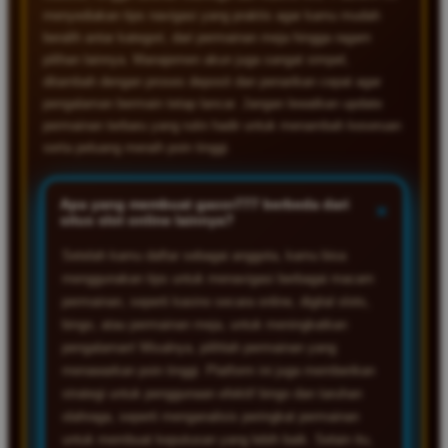
menyediakan tips navigasi yang praktis agar kamu mudah
beralih antar kategori, dari permainan meja hingga ragam
pilihan lainnya. Manajemen akun juga sangat simpel,
ditambah dengan proses deposit dan penarikan cepat agar
pengalaman bermain tetap lancar. Jangan lewatkan update
permainan terbaru yang rutin hadir untuk menambah keseruan
serta peluang meraih poin tinggi.
Apa yang membuat gacor777 berbeda dari
+
situs slot online lainnya?
Setelah kamu daftar sebagai anggota, kamu bisa
menggunakan tips untuk menavigasi berbagai macam
permainan, seperti kasino secara online, digital slots,
bingo, atau permainan meja, untuk meningkatkan
pengalaman! Misalnya, pilihlah permainan yang
menawarkan poin tinggi. Platform ini juga memberikan
strategi untuk penggunaan efektif bingo dan taruhan
olahraga, seperti menganalisis peringkat permainan
untuk membuat keputusan yang lebih baik. Selain itu,