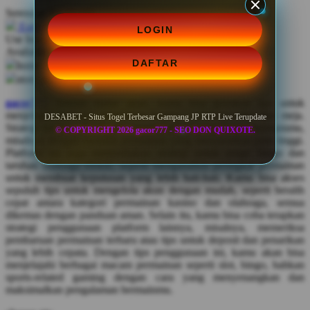
Serendah
Rp 10.000
Q
Earn
1.000.000
-
100.000.000
Bonus
LOGIN
Use Installment Options from
.
Laarn more
QV Baby
Available for :
DAFTAR
home delivery
store pickup
R
gacor777
Setelah daftar akun, kamu bisa gunakan tips untuk
Real Shades
menjelajah berbagai permainan kasino, contohnya slot dan meja.
DESABET - Situs Togel Terbesar Gampang JP RTP Live Terupdate
Strategi ini bisa membantu meningkatkan pengalaman bermainmu,
Red Castle
© COPYRIGHT 2026 gacor777 - SEO DON QUIXOTE.
misalnya dengan memilih permainan yang menawarkan poin tinggi.
Platform ini juga menyediakan strategi untuk usage bingo dan
Ribbon Madness
taruhan olahraga efektif, seperti menganalisis peringkat permainan
untuk membuat keputusan yang lebih hati-hati. Kamu bisa akses
S
sepuluh tips untuk mengelola akun dengan mudah, seperti beralih
cepat antara kategori permainan kasino dan olahraga, semua
Sebamed
dikemas dengan panduan aman. Selain itu, kamu bisa coba terapkan
strategi penggunaan platform lainnya, misalnya, memeriksa
Silver Cross
pembaruan permainan terbaru atau tips untuk deposit dan penarikan
yang lebih cepata. Dengan tips penggunaan ini, kamu akan bisa
Simply Idea
menjelajahi berbagai macam permainan seperti slot, bingo, bahkan
sports-related gaming dengan cara yang menyenangkan dan
Skip Hop
maksimalkan pengalaman bermainmu.
Spectra