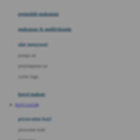
Joie
pengolah makanan
Joolz
Jujube
makanan & multivitamin
K
alat menyusui
Kiddycuts
pompa asi
Kumon
penyimpanan asi
L
cooler bags
Leapfrog
kursi makan
Leclerc
SLOT GACOR
Lee Vierra
Lillebaby
perawatan bayi
Little Bird Told Me
perawatan kulit
Little Miss Janis