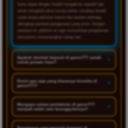
kamu dapat dengan mudah mengakses sepuluh tips
untuk mengelola akun secara online, misalnya beralih
cepat antara aktivitas kasino dan taruhan olahraga,
dilengkapi panduan penggunaan yang aman. Dengan
panduan ini, platform ini ingin memastikan pengalaman
bermainmu menyenangkan setiap hari.
Apakah minimal deposit di gacor777 ramah
+
untuk pemain baru?
Setelah kamu mendaftar sebagai anggota baru, kamu
bisa menggunakan platform ini secara efektif. Misalnya,
Event apa saja yang biasanya tersedia di
+
gacor777?
kamu bisa browsing berbagai macam permainan seperti
kasino, slots, bola, atau bingo. Untuk mendapatkan
Setelah register sebagai anggota baru, kamu bisa
pengalaman bermain yang lebih optimal, coba
menggunakan tips untuk menavigasi beragam
Mengapa variasi permainan di gacor777
perhatikan tips dan strategi yang tersedia. Platform ini
+
menjadi salah satu keunggulannya?
permainan yang tersedia, contohnya dengan memilih
juga menyediakan panduan untuk mengelola akunmu
game slot yang menawarkan poin tinggi atau mencoba
dengan baik. Bagi pemain baru, kamu dapat mengikuti
Setelah mendaftar sebagai anggota, Anda dapat
permainan meja baru untuk mengoptimalkan
sepuluh cara praktis untuk mengoptimalkan
menggunakan berbagai tips untuk memaksimalkan
Bagaimana cara memulai bermain di