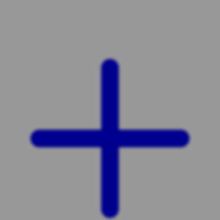
X
Xootz
Y
Yamatoya
Z
Zaxy
Zoggs
0-9
4Moms
59S