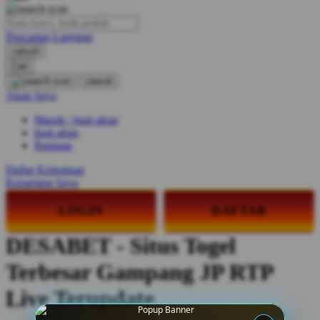
O
Pencarian Lanjutan
Oh Ma Grain
cancel
Okiedog
Cari
cancel
P
Akun Saya
Masuk / buat akun
Peachy
buat akun
Phil & Ted's
Bantuan
Philips Avent
Daftar Keinginan
Keranjang Saya
Pigeon
LOGIN
DAFTAR
Playgro
DESABET - Situs Togel
Poled Global
Terbesar Gampang JP RTP
Ponycycle
Puma
Live Terupdate
Pureats