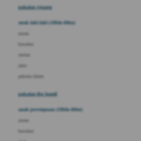
Buggygear
pakaian renang
Bumkins
anak laki-laki (18bln-8thn)
C
atasan
Cetaphil
bawahan
Chicco
setelan
Childlife
jaket
Clevamama
pakaian dalam
Cocolatte
Cottonseeds
pakaian ibu hamil
Cozy N Safe
anak perempuan (18bln-8thn)
Crane
atasan
Cybex
bawahan
D