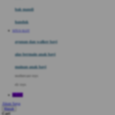
Mini Monkey
Moby
bak mandi
Momami
handuk
Mothercare
SITUS SLOT
Mustela
ayunan dan walker bayi
My Buddy Tag
My K
alas bermain anak bayi
N
mainan anak bayi
Naif
mothercare toys
Nike
elc toys
Nordic Natural
SLOT
Nuby
Akun Saya
Nuna
Masuk
Cari