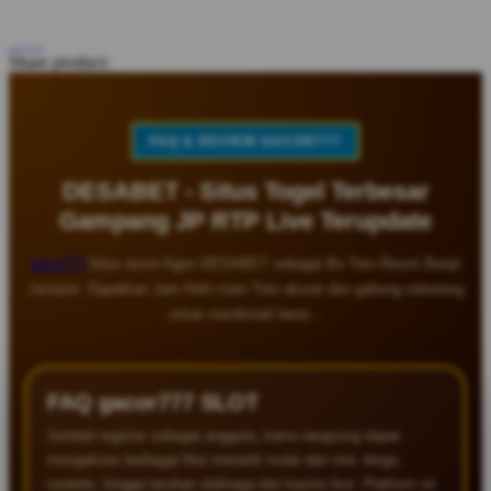
Share product:
FAQ & REVIEW GACOR777
DESABET - Situs Togel Terbesar
Gampang JP RTP Live Terupdate
gacor777
Situs resmi Agen DESABET sebagai Bo Toto Resmi Banjir
Jackpot. Dapatkan Jam Hoki main Toto akurat dan gabung sekarang
untuk menikmati bene...
FAQ gacor777 SLOT
Setelah register sebagai anggota, kamu langsung dapat
mengakses berbagai fitur menarik mulai dari slot, bingo,
roulette, hingga taruhan olahraga dan kasino live. Platform ini