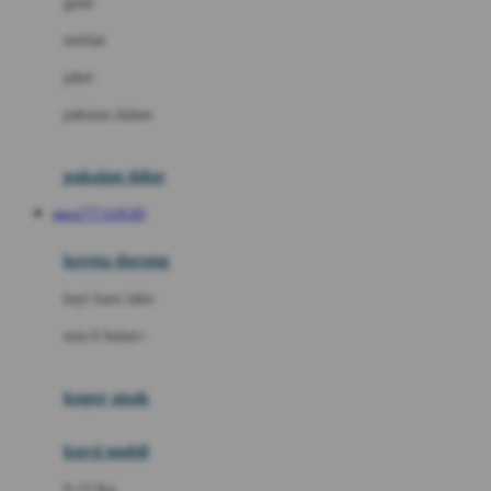
gaun
Dae Organics
setelan
Docare
jaket
Doona
pakaian dalam
Down To Earth
Drew
pakaian tidur
Dr. Brown's
gacor777 LOGIN
E
kereta dorong
ELC
bayi baru lahir
Ergobaby
usia 6 bulan+
Expert Care
koper anak
Ezyroller
kursi mobil
F
0-13 Kg