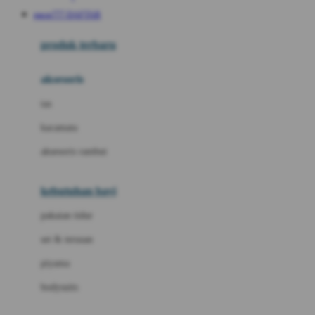
Awan
gacor777 DAFTAR
Azetabio
produk terbaru
B
aksesoris
Baabaasheepz
tas
Babiators
kacamata
Baby Dove
aksesoris rambut
Baby Jogger
Baby Rovega
kebutuhan bayi
Babybee
pakaian tidur
Banana Boat
set & terusan
Banz
piyama
Barbie
bodysuits
Beaba