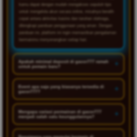
kamu dapat dengan mudah mengakses sepuluh tips
untuk mengelola akun secara online, misalnya beralih
cepat antara aktivitas kasino dan taruhan olahraga,
dilengkapi panduan penggunaan yang aman. Dengan
panduan ini, platform ini ingin memastikan pengalaman
bermainmu menyenangkan setiap hari.
Apakah minimal deposit di gacor777 ramah
+
untuk pemain baru?
Setelah kamu mendaftar sebagai anggota baru, kamu
bisa menggunakan platform ini secara efektif. Misalnya,
Event apa saja yang biasanya tersedia di
+
gacor777?
kamu bisa browsing berbagai macam permainan seperti
kasino, slots, bola, atau bingo. Untuk mendapatkan
Setelah register sebagai anggota baru, kamu bisa
pengalaman bermain yang lebih optimal, coba
menggunakan tips untuk menavigasi beragam
Mengapa variasi permainan di gacor777
perhatikan tips dan strategi yang tersedia. Platform ini
+
menjadi salah satu keunggulannya?
permainan yang tersedia, contohnya dengan memilih
juga menyediakan panduan untuk mengelola akunmu
game slot yang menawarkan poin tinggi atau mencoba
dengan baik. Bagi pemain baru, kamu dapat mengikuti
Setelah mendaftar sebagai anggota, Anda dapat
permainan meja baru untuk mengoptimalkan
sepuluh cara praktis untuk mengoptimalkan
menggunakan berbagai tips untuk memaksimalkan
Bagaimana cara memulai bermain di