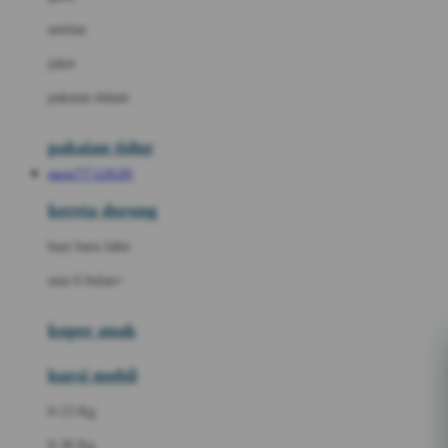
setelan
jaket
pakaian dalam
pakaian tidur
gacor777 LOGIN
kereta dorong
bayi baru lahir
usia 6 bulan+
koper anak
kursi mobil
0-13 Kg
0-36 Kg