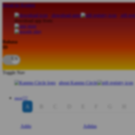
lewati ke Konten
download apps
gift reg
download app from:
Bahasa
ID
Toggle Nav
about Kanmo Circle
gacor777
A
B
C
D
E
F
G
H
Addo
Adidas