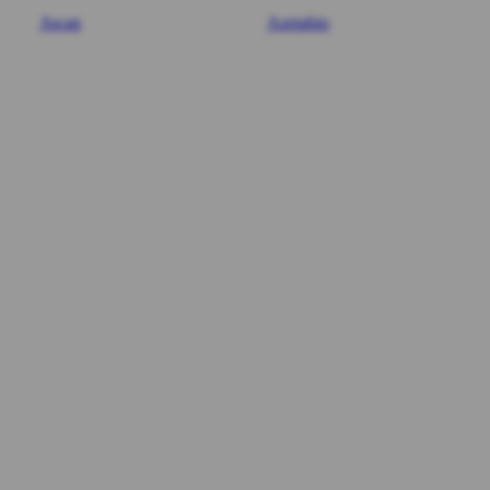
Awan
Azetabio