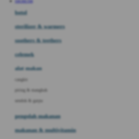
SBOBET88
botol
sterilizer & warmers
soothers & teethers
celemek
alat makan
cangkir
piring & mangkuk
sendok & garpu
pengolah makanan
makanan & multivitamin