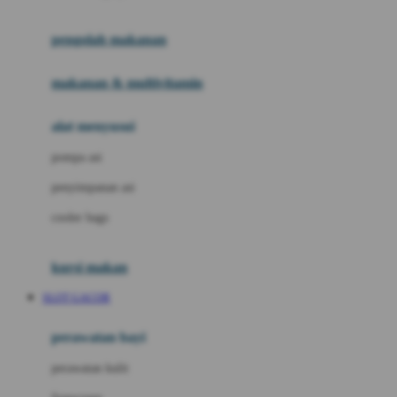
Joie
pengolah makanan
Joolz
Jujube
makanan & multivitamin
K
alat menyusui
Kiddycuts
pompa asi
Kumon
penyimpanan asi
L
cooler bags
Leapfrog
kursi makan
Leclerc
SLOT GACOR
Lee Vierra
Lillebaby
perawatan bayi
Little Bird Told Me
perawatan kulit
Little Miss Janis