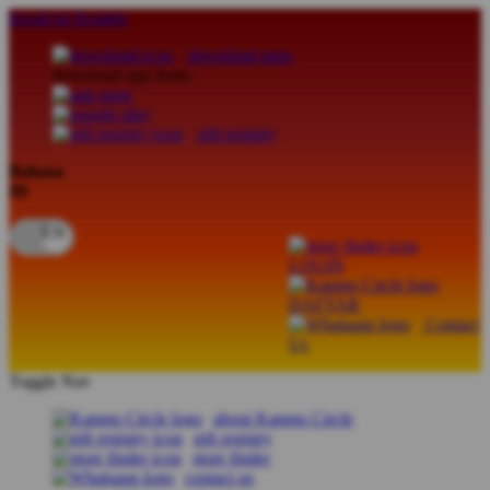
lewati ke Konten
download apps
download app from:
gift registry
Bahasa
ID
LOGIN
DAFTAR
Contact
Us
Toggle Nav
about Kanmo Circle
gift registry
store finder
contact us