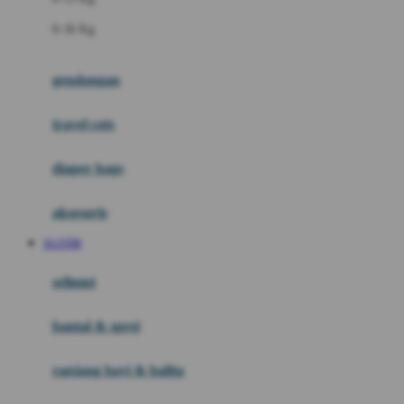
Felt So Sweet
0-36 Kg
Fisher Price
Flipper
gendongan
Friends Of Sally
travel cots
G
diaper bags
Gb
Geko
aksesoris
Graco
SLOT88
Gund
selimut
H
bantal & sprei
Habbie
Haenim
ranjang bayi & balita
Happy Horse