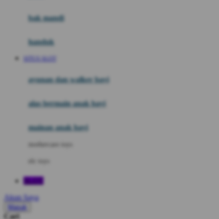
Mini Monkey
Moby
bak mandi
Momami
handuk
Mothercare
SITUS SLOT
Mustela
ayunan dan walker bayi
My Buddy Tag
My K
alas bermain anak bayi
N
mainan anak bayi
Naif
mothercare toys
Nike
elc toys
Nordic Natural
SLOT
Nuby
Akun Saya
Nuna
Masuk
Cari