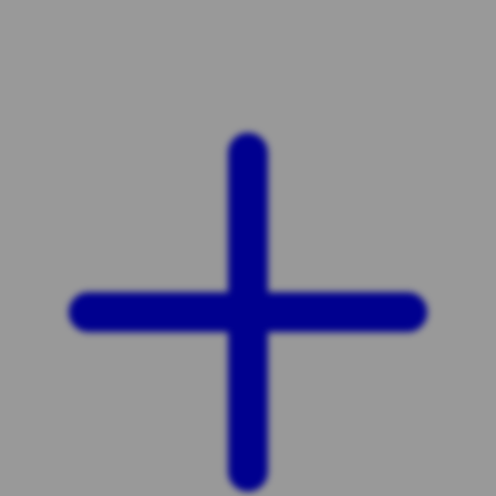
X
Xootz
Y
Yamatoya
Z
Zaxy
Zoggs
0-9
4Moms
59S