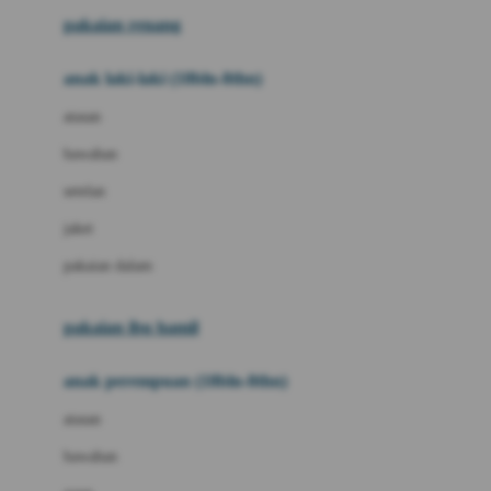
Buggygear
pakaian renang
Bumkins
anak laki-laki (18bln-8thn)
C
atasan
Cetaphil
bawahan
Chicco
setelan
Childlife
jaket
Clevamama
pakaian dalam
Cocolatte
Cottonseeds
pakaian ibu hamil
Cozy N Safe
anak perempuan (18bln-8thn)
Crane
atasan
Cybex
bawahan
D