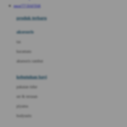
Awan
gacor777 DAFTAR
Azetabio
produk terbaru
B
aksesoris
Baabaasheepz
tas
Babiators
kacamata
Baby Dove
aksesoris rambut
Baby Jogger
Baby Rovega
kebutuhan bayi
Babybee
pakaian tidur
Banana Boat
set & terusan
Banz
piyama
Barbie
bodysuits
Beaba