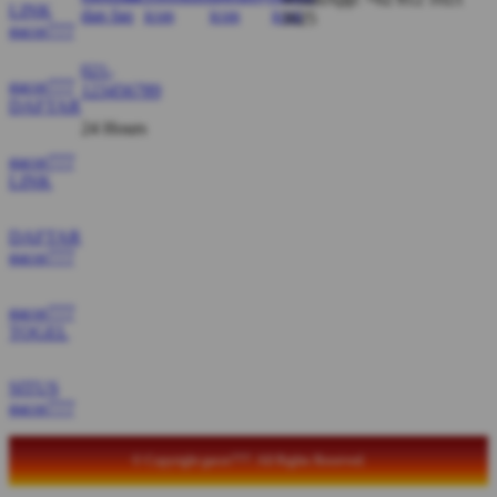
Back to top
gacor777
butuh
unduh aplikasi
we accept
bantuan?
gacor777
hubungi
kami
gacor777
SLOT
Direktorat Jenderal
hubungi
ikuti kami di
gacor777
Perlindungan Konsumen dan
kami
media sosial
LOGIN
Tertib Niaga
Kementerian Perdagangan RI
bantuan
WhatsApp: +62 812 1021
LINK
dan faq
3625
gacor777
021-
gacor777
123456789
DAFTAR
24 Hours
gacor777
LINK