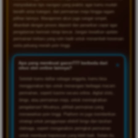
menyediakan tips navigasi yang praktis agar kamu mudah
beralih antar kategori, dari permainan meja hingga ragam
pilihan lainnya. Manajemen akun juga sangat simpel,
ditambah dengan proses deposit dan penarikan cepat agar
pengalaman bermain tetap lancar. Jangan lewatkan update
permainan terbaru yang rutin hadir untuk menambah keseruan
serta peluang meraih poin tinggi.
Apa yang membuat gacor777 berbeda dari
+
situs slot online lainnya?
Setelah kamu daftar sebagai anggota, kamu bisa
menggunakan tips untuk menavigasi berbagai macam
permainan, seperti kasino secara online, digital slots,
bingo, atau permainan meja, untuk meningkatkan
pengalaman! Misalnya, pilihlah permainan yang
menawarkan poin tinggi. Platform ini juga memberikan
strategi untuk penggunaan efektif bingo dan taruhan
olahraga, seperti menganalisis peringkat permainan
untuk membuat keputusan yang lebih baik. Selain itu,