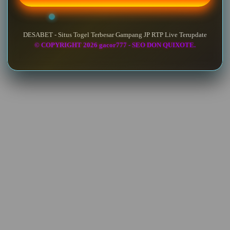
DESABET - Situs Togel Terbesar Gampang JP RTP Live Terupdate
© COPYRIGHT 2026 gacor777 - SEO DON QUIXOTE.