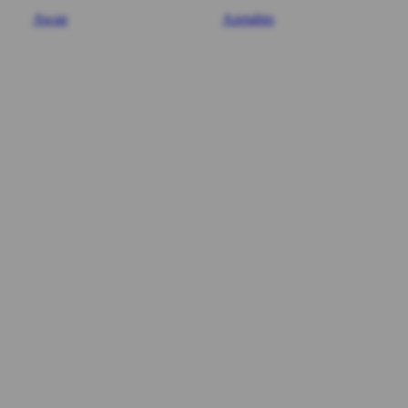
Awan
Azetabio