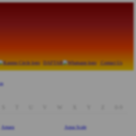
DAFTAR
Contact Us
us
S
T
U
V
W
X
Y
Z
0-9
Amara
Aqua Scale