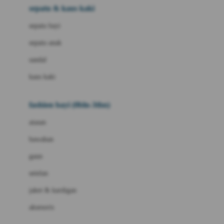
Beauty Barn
sepatu & kaus kaki
Bio Oil
sepatu bayi
Biolane
sepatu anak
Bite Fighters
sandal
Bizzi Growin
kaus kaki
Blackmores
fashion bayi (0bln-3thn)
Blooming Marvellous
atasan
Bonnels
bawahan
Bravado
gaun
Bruder
setelan
Brush Baby
jaket & kardigan
Buds Organics
aksesoris
Bugaboo