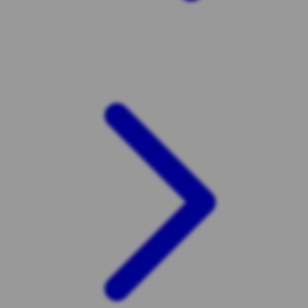
Twistshake
TY Toys
U
V
Veja
Vitaflow
Vtech
W
Waterland
Wellness