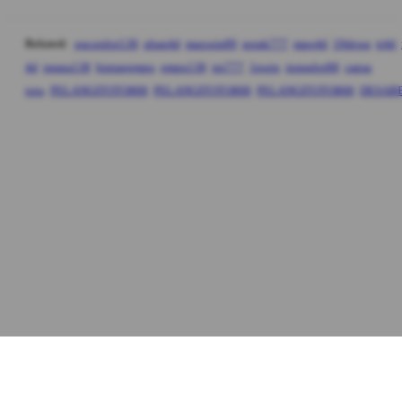
DAFTAR
gacor777
gacor777
TOGEL
SITUS
gacor777
© Copyright gacor777. All Rights Reserved.
Related:
gacorslot138
uban4d
maxwin89
perak777
mpo4d
19dewa
tt4d
4d
istana138
bintangmpo
empu138
ini777
1nwin
instaslot88
capsa
toto
PELANGITOTO888
PELANGITOTO888
PELANGITOTO888
DESAB