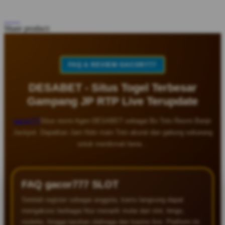
Share product:
FAQ & REVIEW GACOR777
DESABET - Situs Togel Terbesar
Gampang JP RTP Live Terupdate
gacor777
Situs resmi Agen DESABET sebagai Bo Toto Resmi Banjir
Jackpot. Dapatkan Jam Hoki main Toto akurat dan gabung sekarang
untuk menikmati bene...
FAQ gacor777 SLOT
Setelah register sebagai anggota, kamu langsung dapat
mengakses berbagai fitur menarik mulai dari slot, bingo,
roulette, hingga taruhan olahraga dan kasino live. Platform ini