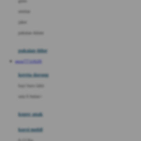
gaun
Dae Organics
setelan
Docare
jaket
Doona
pakaian dalam
Down To Earth
Drew
pakaian tidur
Dr. Brown's
gacor777 LOGIN
E
kereta dorong
ELC
bayi baru lahir
Ergobaby
usia 6 bulan+
Expert Care
koper anak
Ezyroller
kursi mobil
F
0-13 Kg