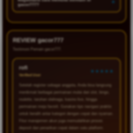
strateginya. Platform ini juga menyediakan strategi
+
penggunaan platform, misalnya dengan cara cepat
gacor777?
pengalaman Anda dengan platform. Misalnya, pelajari
khusus untuk penggunaan bingo dan taruhan olahraga,
beralih antar kategori permainan sesuai minatmu.
cara menavigasi beragam pilihan game seperti slot dan
misalnya dengan menganalisis peringkat permainan
Setelah pendaftaran selesai, anggota baru dapat
Selain itu, kamu bisa memanfaatkan fitur-fitur online
permainan meja untuk menemukan yang sesuai dengan
untuk membuat keputusan yang lebih tepat. Selain itu,
memanfaatkan tips agar pengalaman platform semakin
yang tersedia seperti cek update terbaru dan tips untuk
preferensi Anda. Selain itu, platforms ini menyediakan
kamu bisa mempelajari sepuluh tips untuk mengelola
optimal. Misalnya, selain memilih permainan yang
deposit dan penarikan yang lebih cepat dan aman.
strategi untuk pengelolaan akun berupa tips seperti
akun secara efektif, seperti beralih cepat antar kategori
sesuai dengan tingkat keahlian, juga tersedia strategi
cepat beralih antar kategori permainan, baik kasino atau
REVIEW gacor777
permainan kasino dan aktivitas olahraga, serta
untuk pengelolaan poin yang efektif dalam berbagai
olahraga, dengan sistem keamanan terjamin. Dalam
memastikan keamanan dalam proses deposit dan
Testimoni Pemain gacor777.
kategori seperti slot, bingo dan permainan meja. Untuk
navigasi platform, Anda bisa mengikuti sepuluh cara
penarikan. Dengan menggunakan platform ini, kamu
memaksimalkan aktivitas olahraga, pengguna bisa
praktis untuk meningkatkan pengalaman bermain,
dapat mendapatkan pengalaman bermain yang lebih
mempelajari tips analisis peringkat tim atau memeriksa
seperti mempelajari cara memeriksa pembaruan
penuh tantangan dan menyenangkan.
dina
pembaruan berita terbaru dalam dunia olahraga. Jangan
permainan terbaru atau tips untuk deposit dan
lupa, platform ini menyediakan tips untuk mengelola
Verified User
penarikan yang lebih cepat. Ingat, dengan memahami
akun dengan aman, seperti cara cepat beralih antara
platform ini—dari fitur manajemen akun hingga strategi
game casino, tarutan sports, dan aktivitas lain.
dalam pemilihan game—Anda dapat menjadikan setiap
sesi bermain lebih menyenangkan dan bermanfaat.