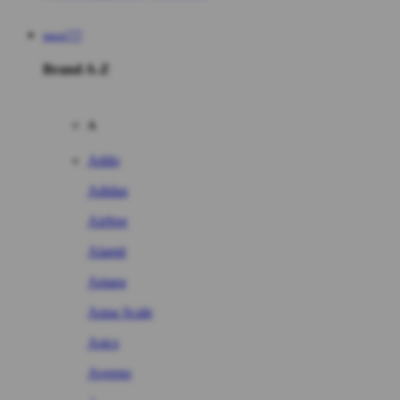
gacor777
Brand A-Z
A
Addo
Adidas
Airfree
Alamii
Amara
Aqua Scale
Asics
Aveeno