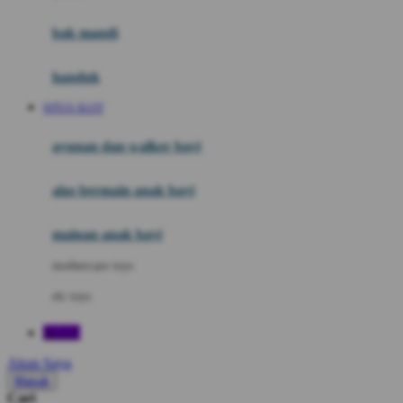
Mini Monkey
Moby
bak mandi
Momami
handuk
Mothercare
SITUS SLOT
Mustela
ayunan dan walker bayi
My Buddy Tag
My K
alas bermain anak bayi
N
mainan anak bayi
Naif
mothercare toys
Nike
elc toys
Nordic Natural
SLOT
Nuby
Akun Saya
Nuna
Masuk
Cari