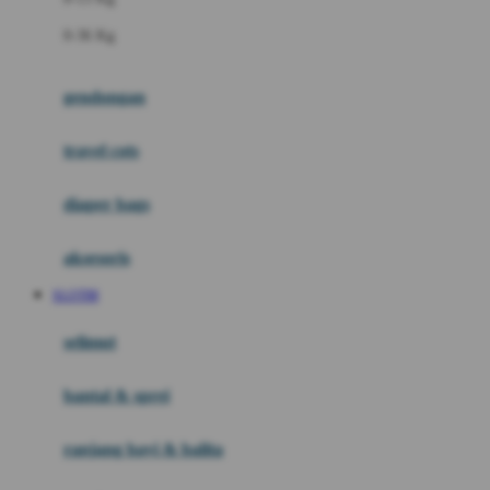
Felt So Sweet
0-36 Kg
Fisher Price
Flipper
gendongan
Friends Of Sally
travel cots
G
diaper bags
Gb
Geko
aksesoris
Graco
SLOT88
Gund
selimut
H
bantal & sprei
Habbie
Haenim
ranjang bayi & balita
Happy Horse