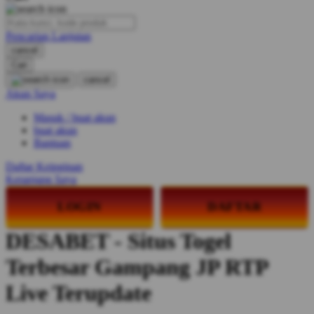
O
Pencarian Lanjutan
Oh Ma Grain
cancel
Okiedog
Cari
cancel
P
Akun Saya
Masuk / buat akun
Peachy
buat akun
Phil & Ted's
Bantuan
Philips Avent
Daftar Keinginan
Keranjang Saya
Pigeon
LOGIN
DAFTAR
Playgro
DESABET - Situs Togel
Poled Global
Terbesar Gampang JP RTP
Ponycycle
Puma
Live Terupdate
Pureats