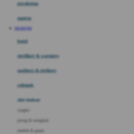
perabotan
Happy Tummy
Hauck
matras
Havaianas
SBOBET88
Hegen
botol
Hot Wheels
sterilizer & warmers
Hybrid
soothers & teethers
I
Inlacta DHA
celemek
Interlac
alat makan
Ivenet
cangkir
J
piring & mangkuk
Jack N Jill
sendok & garpu