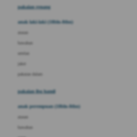
Buggygear
pakaian renang
Bumkins
anak laki-laki (18bln-8thn)
C
atasan
Cetaphil
bawahan
Chicco
setelan
Childlife
jaket
Clevamama
pakaian dalam
Cocolatte
Cottonseeds
pakaian ibu hamil
Cozy N Safe
anak perempuan (18bln-8thn)
Crane
atasan
Cybex
bawahan
D